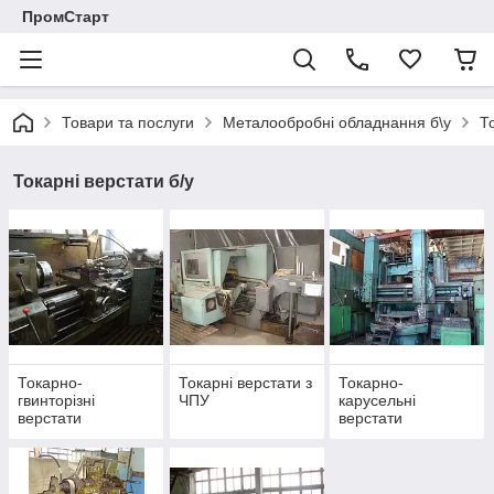
ПромСтарт
Товари та послуги
Металообробні обладнання б\у
Т
Токарні верстати б/у
Токарно-
Токарні верстати з
Токарно-
гвинторізні
ЧПУ
карусельні
верстати
верстати