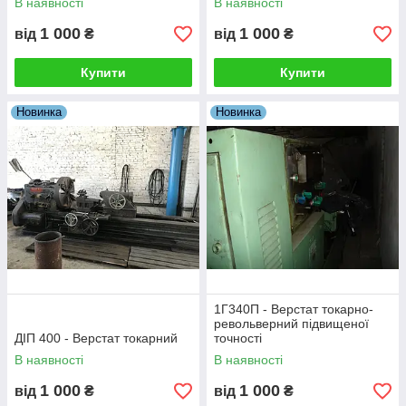
В наявності
В наявності
1 000
1 000
від
₴
від
₴
Купити
Купити
Новинка
Новинка
1Г340П - Верстат токарно-
револьверний підвищеної
ДІП 400 - Верстат токарний
точності
В наявності
В наявності
1 000
1 000
від
₴
від
₴