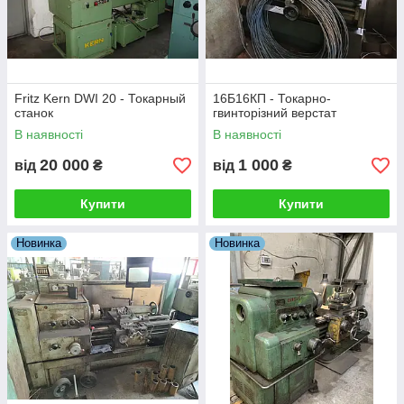
Fritz Kern DWI 20 - Токарный
16Б16КП - Токарно-
станок
гвинторізний верстат
В наявності
В наявності
20 000
1 000
від
₴
від
₴
Купити
Купити
Новинка
Новинка