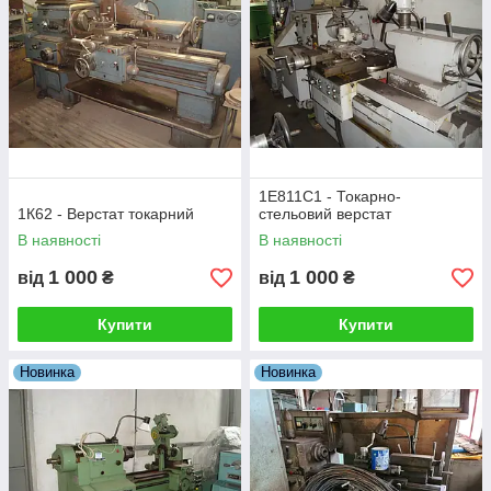
1Е811С1 - Токарно-
1К62 - Верстат токарний
стельовий верстат
В наявності
В наявності
1 000
1 000
від
₴
від
₴
Купити
Купити
Новинка
Новинка