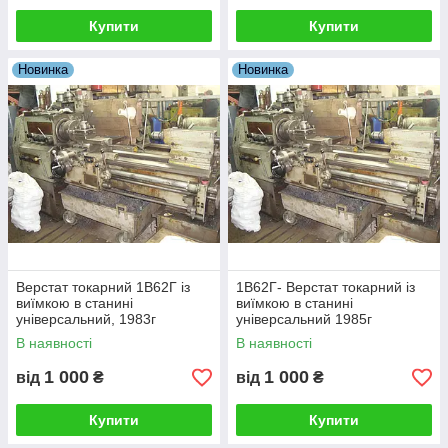
Купити
Купити
Новинка
Новинка
Верстат токарний 1В62Г із
1В62Г- Верстат токарний із
виїмкою в станині
виїмкою в станині
універсальний, 1983г
універсальний 1985г
В наявності
В наявності
1 000
1 000
від
₴
від
₴
Купити
Купити