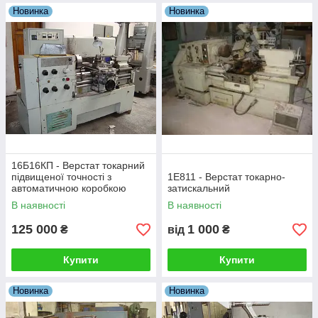
Новинка
Новинка
16Б16КП - Верстат токарний
підвищеної точності з
1Е811 - Верстат токарно-
автоматичною коробкою
затискальний
передач
В наявності
В наявності
125 000
1 000
₴
від
₴
Купити
Купити
Новинка
Новинка