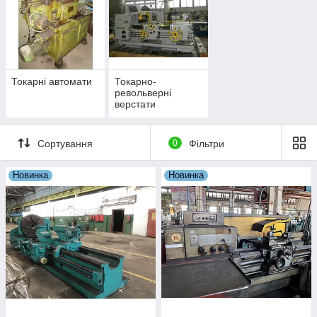
Токарні автомати
Токарно-
револьверні
верстати
Сортування
0
Фільтри
Новинка
Новинка