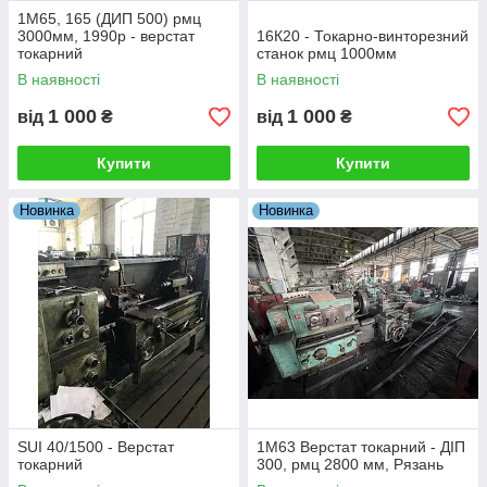
1М65, 165 (ДИП 500) рмц
3000мм, 1990р - верстат
16К20 - Токарно-винторезний
токарний
станок рмц 1000мм
В наявності
В наявності
1 000
1 000
від
₴
від
₴
Купити
Купити
Новинка
Новинка
SUI 40/1500 - Верстат
1М63 Верстат токарний - ДІП
токарний
300, рмц 2800 мм, Рязань