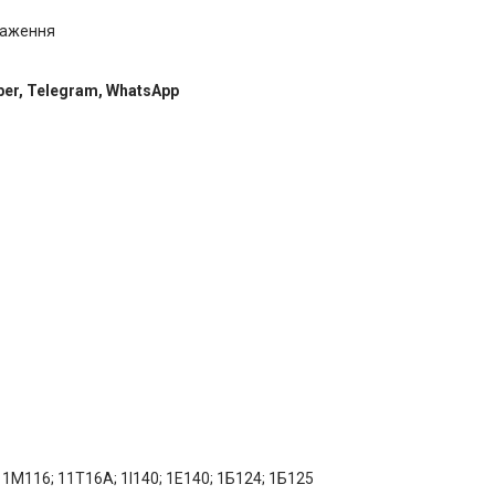
таження
ber, Telegram, WhatsApp
1M116; 11T16A; 1І140; 1Е140; 1Б124; 1Б125