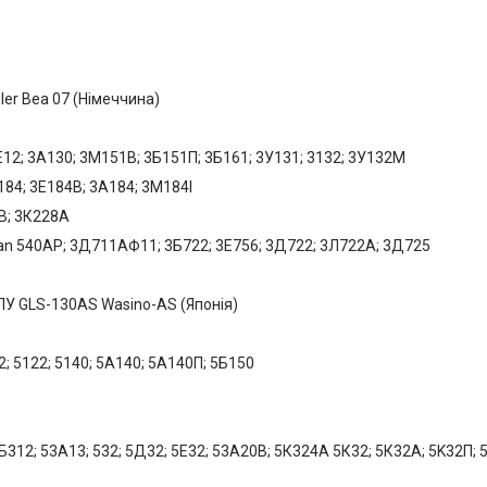
er Bea 07 (Німеччина)
12; 3А130; 3М151В; 3Б151П; 3Б161; 3У131; 3132; 3У132М
84; 3Е184В; 3А184; 3М184І
8B; 3К228А
an 540AP; 3Д711АФ11; 3Б722; 3Е756; 3Д722; 3Л722А; 3Д725
ПУ GLS-130AS Wasino-AS (Японія)
; 5122; 5140; 5A140; 5А140П; 5Б150
312; 53А13; 532; 5Д32; 5Е32; 53A20B; 5К324А 5К32; 5К32А; 5K32П;