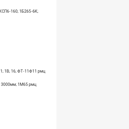
 КСП6-160; 1Б265-6К;
1; 1В; 16; ФТ-11Ф11 рмц
ц 3000мм; 1М65 рмц