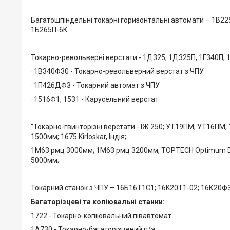
Багатошпіндельні токарні горизонтальні автомати – 1В225
1Б265П-6К
Токарно-револьверні верстати - 1Д325, 1Д325П, 1Г340П, 1
· 1В340Ф30 - Токарно-револьверний верстат з ЧПУ
· 1П426ДФЗ - Токарний автомат з ЧПУ
· 1516Ф1, 1531 - Карусельний верстат
"Токарно-гвинторізні верстати - ІЖ 250; УТ19ПМ; УТ16ПМ;
1500мм; 1675 Kirloskar, Індія;
1М63 рмц 3000мм; 1М63 рмц 3200мм; TOPTECH Optimum D60
5000мм;
Токарний станок з ЧПУ – 16Б16Т1C1; 16K20T1-02; 16К20
Багаторізцеві та копіювальні станки:
1722 - Токарно-копіювальний півавтомат
1А730 - Токарно-багаторізцевий п/а