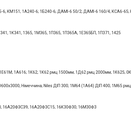
-6, КМ151; 1А240-6; 1Б240-6; ДАМІ-6 50/2; ДАМІ-6 160/4; КСА6-65;
341, 1К341, 1365, 1М365, 1П365, 1П365А, 1Е365БП, 1П371, 1425
 1Е61М; 1А616; 1К62; 1К62 рмц 1500мм; 1Д62 рмц 2000мм; 1К625; 0К
0х3000, Німеччина; Niles ДІП 300; 1М64 (1А64) ДІП 400; 1М65 рм
Ф3; 16А20ФЗСЗ9; 16А20Ф3С15; 16К30Ф30; 16М30Ф3