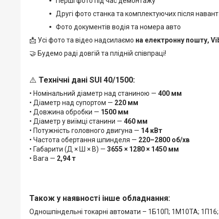
Перші фото під час демонтажу
Другі фото станка та комплектуючих після наван
Фото документів водія та номера авто
📩 Усі фото та відео надсилаємо
на електронну пошту, Vi
🤝 Будемо раді довгій та плідній співпраці!
⚠️
Технічні дані SUI 40/1500:
• Номінальний діаметр над станиною —
400 мм
• Діаметр над супортом —
220 мм
• Довжина обробки —
1500 мм
• Діаметр у виїмці станини —
460 мм
• Потужність головного двигуна —
14 кВт
• Частота обертання шпинделя —
220–2800 об/хв
• Габарити (Д × Ш × В) —
3655 × 1280 × 1450 мм
• Вага —
2,94 т
Також у наявності інше обладнання:
Одношпіндельні токарні автомати – 1Б10П; 1М10ТА; 1П16; 