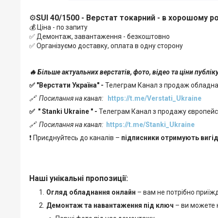
⚙️
SUI 40/1500 - Верстат токарний
- в хорошому р
💰 Ціна - по запиту
✅ Демонтаж, завантаження - безкоштовно
✅ Організуємо доставку, оплата в одну сторону
🔥 Більше актуальних верстатів, фото, відео та ціни публі
✅ "Верстати Україна" -
Телеграм Канал з продаж обладн
🔗
Посилання на канал:
https://t.me/Verstati_Ukraine
✅
"
Stanki Ukraine
" -
Телеграм Канал з продажу європейськ
🔗
Посилання на канал:
https://t.me/Stanki_Ukraine
❗ Приєднуйтесь до каналів –
підписники отримують вигід
Наші унікальні пропозиції:
Огляд обладнання онлайн
– вам не потрібно приїж
Демонтаж та навантаження під ключ
– ви можете н