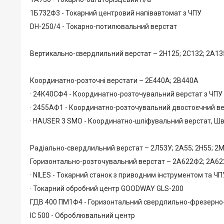
1Б732Ф3 - Токарний центровий напівавтомат з ЧПУ
DH-250/4 - Токарно-потилювальний верстат
Вертикально-свердлильний верстат – 2Н125; 2С132; 2А135
Координатно-розточні верстати – 2Е440А; 2В440А
· 24К40СФ4 - Координатно-розточувальний верстат з ЧПУ
· 2455АФ1 - Координатно-розточувальний двостоєчний в
· HAUSER 3 SMO - Координатно-шліфувальний верстат, Ш
Радіально-свердлильний верстат – 2Л53У; 2А55; 2Н55; 2М
Горизонтально-розточувальний верстат – 2А622Ф2; 2А622
· NILES - Токарний станок з приводним інструментом та Ч
· Токарний обробний центр GOODWAY GLS-200
ГДВ 400 ПМ1Ф4 - Горизонтальний свердлильно-фрезерно
ІС 500 - Оброблювальний центр