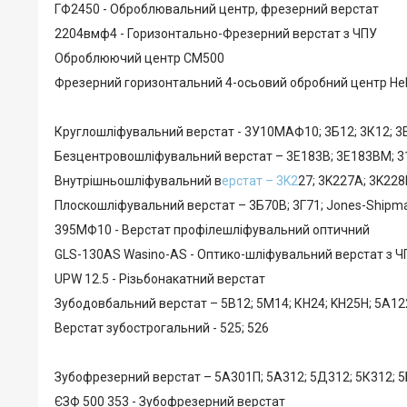
ГФ2450 - Оброблювальний центр, фрезерний верстат
2204вмф4 - Горизонтально-Фрезерний верстат з ЧПУ
Оброблюючий центр СМ500
Фрезерний горизонтальний 4-осьовий обробний центр Hell
Круглошліфувальний верстат - 3У10МАФ10; 3Б12; 3К12; 3Е
Безцентровошліфувальний верстат – 3Е183В; 3Е183ВМ; 31
Внутрішньошліфувальний в
ерстат – 3K2
27; 3K227A; 3K22
Плоскошліфувальний верстат – 3Б70В; 3Г71; Jones-Shipm
395МФ10 - Верстат профілешліфувальний оптичний
GLS-130AS Wasino-AS - Оптико-шліфувальний верстат з Ч
UPW 12.5 - Різьбонакатний верстат
Зубодовбальний верстат – 5В12; 5М14; КН24; KH25H; 5А122
Верстат зубострогальний - 525; 526
Зубофрезерний верстат – 5A301П; 5А312; 5Д312; 5К312; 5Б
ЄЗФ 500 353 - Зубофрезерний верстат