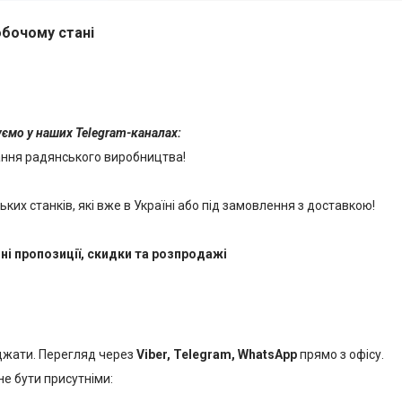
обочому стані
куємо у наших Telegram-каналах:
ання радянського виробництва!
их станків, які вже в Україні або під замовлення з доставкою!
ні пропозиції, скидки та розпродажі
джати. Перегляд через
Viber, Telegram, WhatsApp
прямо з офісу.
е бути присутніми: