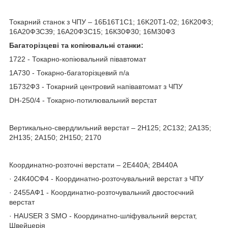
Токарний станок з ЧПУ – 16Б16Т1C1; 16K20T1-02; 16К20Ф3;
16А20ФЗСЗ9; 16А20Ф3С15; 16К30Ф30; 16М30Ф3
Багаторізцеві та копіювальні станки:
1722 - Токарно-копіювальний півавтомат
1А730 - Токарно-багаторізцевий п/а
1Б732Ф3 - Токарний центровий напівавтомат з ЧПУ
DH-250/4 - Токарно-потилювальний верстат
Вертикально-свердлильний верстат – 2Н125; 2С132; 2А135;
2Н135; 2А150; 2Н150; 2170
Координатно-розточні верстати – 2Е440А; 2В440А
· 24К40СФ4 - Координатно-розточувальний верстат з ЧПУ
· 2455АФ1 - Координатно-розточувальний двостоєчний
верстат
· HAUSER 3 SMO - Координатно-шліфувальний верстат,
Швейцерія