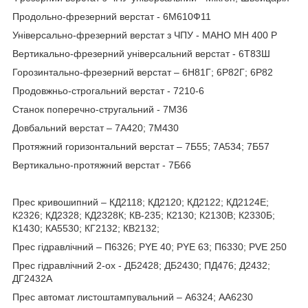
Продольно-фрезерний верстат - 6М610Ф11
Універсально-фрезерний верстат з ЧПУ - MAHO MH 400 P
Вертикально-фрезерний універсальний верстат - 6Т83Ш
Горозинтально-фрезерний верстат – 6Н81Г; 6Р82Г; 6Р82
Продовжньо-строгальний верстат - 7210-6
Станок поперечно-стругальний - 7M36
Довбальний верстат – 7А420; 7М430
Протяжний горизонтальний верстат – 7Б55; 7А534; 7Б57
Вертикально-протяжний верстат - 7Б66
Прес кривошипний – КД2118; КД2120; КД2122; КД2124Е;
К2326; КД2328; КД2328К; КВ-235; К2130; К2130В; К2330Б;
К1430; КА5530; КГ2132; КВ2132;
Прес гідравлічний – П6326; PYE 40; PYE 63; П6330; PVE 250
Прес гідравлічний 2-ох - ДБ2428; ДБ2430; ПД476; Д2432;
ДГ2432А
Прес автомат листоштампувальний – А6324; АА6230