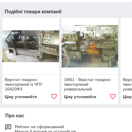
Подібні товари компанії
Верстат токарно-
1М61 - Верстат токарно-
Верс
гвинторізний із ЧПУ
гвинторізний
гвин
16А20Ф3
універсальний
унів
Болг
Ціну уточнюйте
Ціну уточнюйте
Цін
рмц 
Про нас
Рейтинг не сформований
Менше 5 відгуків за останній рік