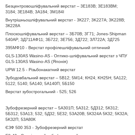
Безцентровошліфувальний верстат – 3Е183В; 3Е183ВМ;
3184; 3Е184В; 3А184; 3М184І
Внутрішньошліфувальний верстат - 3К227; 3K227A; 3K228B;
3К228А
Плоскошліфувальний верстат – 3Б70В; 3Г71; Jones-Shipman
540AP; 3Д711АФ11; 3Б722; 3Е756; 3Д722; 3Л722А; 3Д725
395МФ10 - Верстат профілешліфувальний оптичний
GLS-130AS Wasino-AS - Оптико-шліфувальний верстат з ЧПУ
GLS-130AS Wasino-AS (Японія)
UPW 12.5 - Різьбонакатний верстат
Зубодовбальний верстат – 5В12; 5М14; КН24; KH25H; 5А122;
5122; 5140; 5A140; 5А140П; 5Б150
Верстат зубострогальний - 525; 526
Зубофрезерний верстат – 5A301П; 5А312; 5Д312; 5К312;
5Б312; 53А13; 532; 5Д32; 5Е32; 53A20B; 5К324А 5К32; 5К32А;
5K32П; 53А80К
ЄЗФ 500 353 - Зубофрезерний верстат