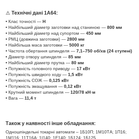
⚠️
Технічні дані 1А64:
• Клас точності —
Н
• Найбільший діаметр заготовки над станиною —
800 мм
• Найбільший діаметр над супортом —
450 мм
• РМЦ (довжина заготовки) —
2800 мм
• Найбільша маса заготовки —
5000 кг
• Частота обертання шпинделя —
7,1–750 об/хв (24 ступені)
• Діаметр отвору шпинделя —
85 мм
• Найбільший діаметр прутка —
80 мм
• Потужність головного приводу —
17 кВт
• Потужність швидкого ходу —
1,5 кВт
• Потужність СОЖ —
0,125 кВт
• Потужність змащування —
0,12 кВт
• Крутний момент шпинделя —
120/78 кН·м
• Вага —
11,4 т
Також у наявності інше обладнання:
Одношпіндельні токарні автомати – 1Б10П; 1М10ТА; 1П16;
1M116; 11T16A; 1І140; 1Е140; 1Б124; 1Б125