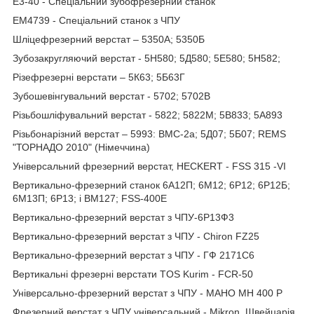
Е3-40 - Спеціальний зубофрезерний станок
ЕМ4739 - Спеціальний станок з ЧПУ
Шліцефрезерний верстат – 5350А; 5350Б
Зубозакругляючий верстат - 5H580; 5Д580; 5Е580; 5H582;
Різефрезерні верстати – 5К63; 5Б63Г
Зубошевiнгувальний верстат - 5702; 5702B
Різьбошліфувальний верстат - 5822; 5822М; 5B833; 5A893
Різьбонарізний верстат – 5993: ВМС-2а; 5Д07; 5Б07; REMS
"ТОРНАДО 2010" (Німеччина)
Універсальний фрезерний верстат, HECKERT - FSS 315 -VI
Вертикально-фрезерний станок 6А12П; 6М12; 6Р12; 6Р12Б;
6М13П; 6Р13; і ВМ127; FSS-400Е
Вертикально-фрезерний верстат з ЧПУ-6Р13Ф3
Вертикально-фрезерний верстат з ЧПУ - Chiron FZ25
Вертикально-фрезерний верстат з ЧПУ - ГФ 2171С6
Вертикальні фрезерні верстати TOS Kurim - FCR-50
Універсально-фрезерний верстат з ЧПУ - MAHO MH 400 P
Фрезерний верстат з ЧПУ універсальний - Mikron, Швейцарія