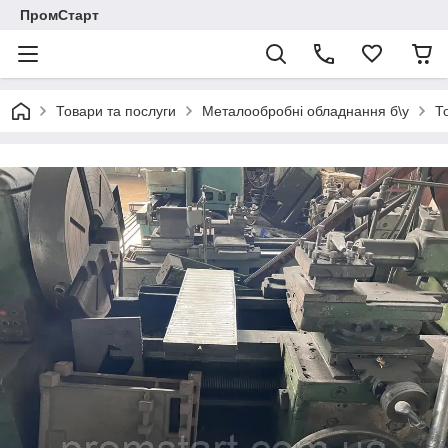
ПромСтарт
Товари та послуги
Металообробні обладнання б\у
Т