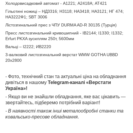
Холодовисадковий автомат - А1221; А2418А; АТ421
Гільотині ножиці – НД3316; Н3118; НА3418; НА3121; НГ 474;
НА3222Ф1; SBT 3006
Лістозгинальний прес з ЧПУ DURMA AD-R 30135 (Турція)
Пресс листозгинальний кривошипний - ІВ2144; І1330; І1332;
Erfurt PKXA зусиллям 250т, 5600мм
Вальці – І2222; ИВ2220
3-валковий листозгинальний верстат WMW GOTHA UBBD
20х2800
- Фото, технічний стан та актуальні ціна на обладнання
дивіться в нашому
Telegram-каналі «Верстати
Україна»!
- Якщо ви не знайшли обладнання, яке вас цікавить —
звертайтесь, підберемо потрібний варіант!
- В наявності також інші металообробні станки та
ковальсько-пресове обладнання.