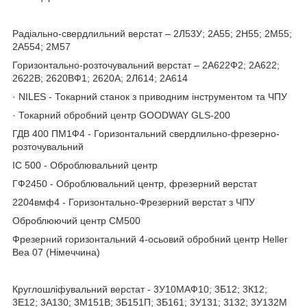
Радіально-свердлильний верстат – 2Л53У; 2А55; 2Н55; 2М55;
2А554; 2М57
Горизонтально-розточувальний верстат – 2А622Ф2; 2А622;
2622В; 2620ВФ1; 2620А; 2Л614; 2А614
· NILES - Токарний станок з приводним інструментом та ЧПУ
· Токарний обробний центр GOODWAY GLS-200
ГДВ 400 ПМ1Ф4 - Горизонтальний свердлильно-фрезерно-
розточувальний
ІС 500 - Оброблювальний центр
ГФ2450 - Оброблювальний центр, фрезерний верстат
2204вмф4 - Горизонтально-Фрезерний верстат з ЧПУ
Оброблюючий центр СМ500
Фрезерний горизонтальний 4-осьовий обробний центр Heller
Bea 07 (Німеччина)
Круглошліфувальний верстат - 3У10МАФ10; 3Б12; 3К12;
3Е12; 3А130; 3М151В; 3Б151П; 3Б161; 3У131; 3132; 3У132М