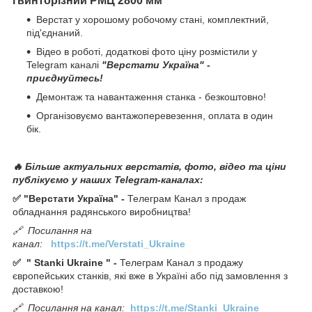
гвинторізний РМЦ 2800 мм
Верстат у хорошому робочому стані, комплектний,
під'єднаний.
Відео в роботі, додаткові фото ціну розмістили у
Telegram каналі
"Верстати Україна" -
приєднуйтесь!
Демонтаж та навантаження станка - безкоштовно!
Організовуємо вантажоперевезення, оплата в один
бік.
🔥 Більше актуальних верстатів, фото, відео та ціни
публікуємо у наших Telegram-каналах:
✅ "Верстати Україна" -
Телеграм Канал з продаж
обладнання радянського виробництва!
🔗
Посилання на
канал:
https://t.me/Verstati_Ukraine
✅
"
Stanki Ukraine
" -
Телеграм Канал з продажу
європейських станків, які вже в Україні або під замовлення з
доставкою!
🔗
Посилання на канал:
https://t.me/Stanki_Ukraine