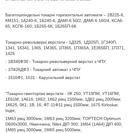
Багатошпіндельні токарні горизонтальні автомати – 1В225-6,
КМ151; 1А240-6; 1Б240-6; ДАМІ-6 50/2; ДАМІ-6 160/4; КСА6-
65; КСП6-160; 1Б265-6К; 1Б265П-6К
Токарно-револьверні верстати - 1Д325, 1Д325П, 1Г340П,
1341, 1К341, 1365, 1М365, 1П365, 1П365А, 1Е365БП, 1П371,
1425
· 1В340Ф30 - Токарно-револьверний верстат з ЧПУ
· 1П426ДФЗ - Токарний автомат з ЧПУ
· 1516Ф1, 1531 - Карусельний верстат
"Токарно-гвинторізні верстати - ІЖ 250; УТ19ПМ; УТ16ПМ;
1Е61М; 1А616; 1К62; 1К62 рмц 1500мм; 1Д62 рмц 2000мм;
1К625; 0К1; 1В; 16; ФТ-11Ф11 рмц 1500мм; 1675 Kirloskar,
Індія;
1М63 рмц 3000мм; 1М63 рмц 3200мм; TOPTECH Optimum
D600х3000, Німеччина; Niles ДІП 300; 1М64 (1А64) ДІП 400;
1М65 рмц 3000мм; 1М65 рмц 5000мм;