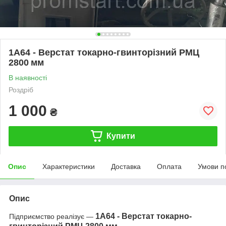
1А64 - Верстат токарно-гвинторізний РМЦ
2800 мм
В наявності
Роздріб
1 000
₴
Купити
Опис
Характеристики
Доставка
Оплата
Умови п
Опис
1А64 - Верстат токарно-
Підприємство реалізує —