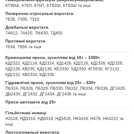
6Т80Ш, 675П, 676П, 6Т82Ш, 6Т83Ш та інші
Поперечно-строгальні верстати
7Е35, 7305, 7310
Довбальні верстати
7А412, 7А420, 7М430, 7Д450
Протяжні верстати
7534, 7Б56 та інші
Кривошипні преси, зусиллям від 16т – 1000т
КД2322, КД2124, КД2324, КД1426, КД2126, КД2326, КД2328,
КД2128, КВ235, КД2130, КЕ2330, КД2330, КГ5530, КГ2132,
КД2132, КВ2334, КД2336
Гідравлічні преси, зусиллям від 25т – 630т
П6324, П6326, П6328, П6330, П6332, П6334, П6336, ДГ2428,
ДБ2430, ДГ2432, ДГ2434, ДГ2436 та інші
Преси-автомати від 25т
Гільйотинні ножиці
Н3118, НД3316, НД3318, НД3418, НК3418, Н478, НА3222 та
інші
Листозгинальні верстати