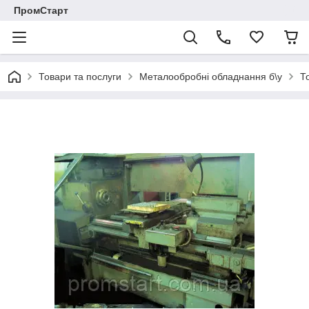
ПромСтарт
Товари та послуги
Металообробні обладнання б\у
Т