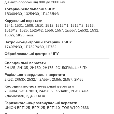
діаметр обробки від 800 до 2000 мм.
Токарно-револьверні з ЧПУ
1В340Ф30, 1325Ф30, 1П426ДФ3
Карусельні верстати
1541, 1531, 1508, 1510, 1512, 1512Ф1, 1512Ф2, 1516,
1516Ф2, 1525, 1525Ф2, 1556, 1557, 1м557, 1л532, 1532,
1532т, SK25, інші.
Патронно-центровий токарний з ЧПУ
1740РФ30, 1П732РФ30, 1П752.
Оброблювальні центри з ЧПУ
Свердлильні верстати
2Н125, 2Н135, 2Н150, 2Н175, 2С150ПМФ4 з ЧПУ
Радіально-свердлильні верстати
2К52, 2Л53У, 2532Л, 2А554, 2М55, 2М57, 2М58
Координатно-розточувальні верстати
2Е440А, 2431СФ10, 2А450, 2Е450АФ1, 2Е450АФ4,
2Д450АФ30, 2Д450 та ін.
Горизонтально-розточувальні верстати
UNION BFT125, BFP125, BFT110, TOS W100 2636.