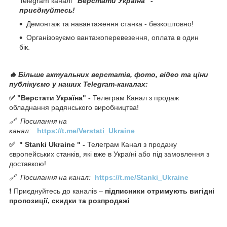
Telegram каналі
"Верстати Україна" -
приєднуйтесь!
Демонтаж та навантаження станка - безкоштовно!
Організовуємо вантажоперевезення, оплата в один
бік.
🔥 Більше актуальних верстатів, фото, відео та ціни
публікуємо у наших Telegram-каналах:
✅ "Верстати Україна" -
Телеграм Канал з продаж
обладнання радянського виробництва!
🔗
Посилання на
канал:
https://t.me/Verstati_Ukraine
✅
"
Stanki Ukraine
" -
Телеграм Канал з продажу
європейських станків, які вже в Україні або під замовлення з
доставкою!
🔗
Посилання на канал:
https://t.me/Stanki_Ukraine
❗ Приєднуйтесь до каналів –
підписники отримують вигідні
пропозиції, скидки та розпродажі