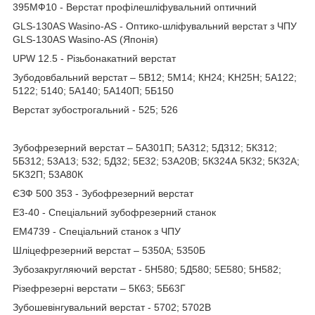
395МФ10 - Верстат профілешліфувальний оптичний
GLS-130AS Wasino-AS - Оптико-шліфувальний верстат з ЧПУ
GLS-130AS Wasino-AS (Японія)
UPW 12.5 - Різьбонакатний верстат
Зубодовбальний верстат – 5В12; 5М14; КН24; KH25H; 5А122;
5122; 5140; 5A140; 5А140П; 5Б150
Верстат зубострогальний - 525; 526
Зубофрезерний верстат – 5A301П; 5А312; 5Д312; 5К312;
5Б312; 53А13; 532; 5Д32; 5Е32; 53A20B; 5К324А 5К32; 5К32А;
5K32П; 53А80К
ЄЗФ 500 353 - Зубофрезерний верстат
Е3-40 - Спеціальний зубофрезерний станок
ЕМ4739 - Спеціальний станок з ЧПУ
Шліцефрезерний верстат – 5350А; 5350Б
Зубозакругляючий верстат - 5H580; 5Д580; 5Е580; 5H582;
Різефрезерні верстати – 5К63; 5Б63Г
Зубошевiнгувальний верстат - 5702; 5702B