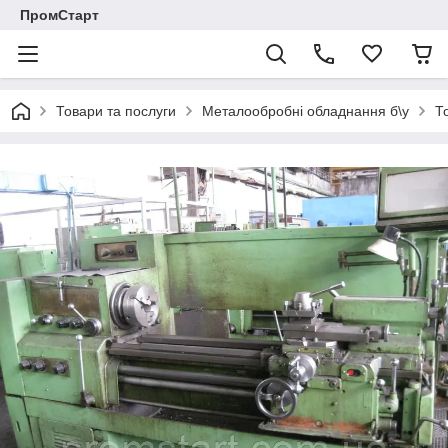
ПромСтарт
Товари та послуги
Металообробні обладнання б\у
Т