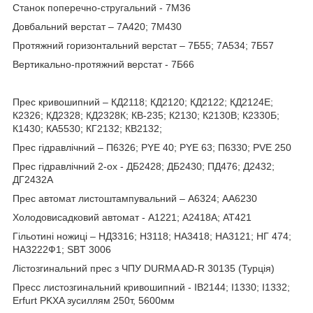
Станок поперечно-стругальний - 7M36
Довбальний верстат – 7А420; 7М430
Протяжний горизонтальний верстат – 7Б55; 7А534; 7Б57
Вертикально-протяжний верстат - 7Б66
Прес кривошипний – КД2118; КД2120; КД2122; КД2124Е;
К2326; КД2328; КД2328К; КВ-235; К2130; К2130В; К2330Б;
К1430; КА5530; КГ2132; КВ2132;
Прес гідравлічний – П6326; PYE 40; PYE 63; П6330; PVE 250
Прес гідравлічний 2-ох - ДБ2428; ДБ2430; ПД476; Д2432;
ДГ2432А
Прес автомат листоштампувальний – А6324; АА6230
Холодовисадковий автомат - А1221; А2418А; АТ421
Гільотині ножиці – НД3316; Н3118; НА3418; НА3121; НГ 474;
НА3222Ф1; SBT 3006
Лістозгинальний прес з ЧПУ DURMA AD-R 30135 (Турція)
Пресс листозгинальний кривошипний - ІВ2144; І1330; І1332;
Erfurt PKXA зусиллям 250т, 5600мм