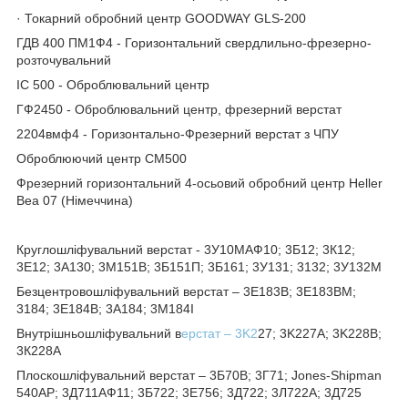
· Токарний обробний центр GOODWAY GLS-200
ГДВ 400 ПМ1Ф4 - Горизонтальний свердлильно-фрезерно-
розточувальний
ІС 500 - Оброблювальний центр
ГФ2450 - Оброблювальний центр, фрезерний верстат
2204вмф4 - Горизонтально-Фрезерний верстат з ЧПУ
Оброблюючий центр СМ500
Фрезерний горизонтальний 4-осьовий обробний центр Heller
Bea 07 (Німеччина)
Круглошліфувальний верстат - 3У10МАФ10; 3Б12; 3К12;
3Е12; 3А130; 3М151В; 3Б151П; 3Б161; 3У131; 3132; 3У132М
Безцентровошліфувальний верстат – 3Е183В; 3Е183ВМ;
3184; 3Е184В; 3А184; 3М184І
Внутрішньошліфувальний в
ерстат – 3K2
27; 3K227A; 3K228B;
3К228А
Плоскошліфувальний верстат – 3Б70В; 3Г71; Jones-Shipman
540AP; 3Д711АФ11; 3Б722; 3Е756; 3Д722; 3Л722А; 3Д725