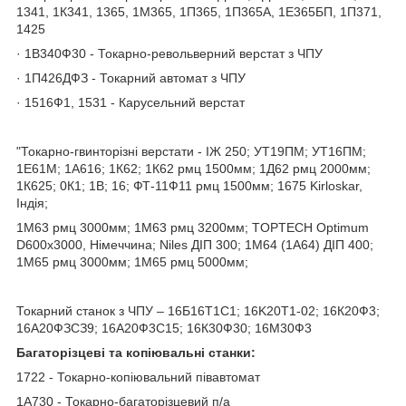
1341, 1К341, 1365, 1М365, 1П365, 1П365А, 1Е365БП, 1П371,
1425
· 1В340Ф30 - Токарно-револьверний верстат з ЧПУ
· 1П426ДФЗ - Токарний автомат з ЧПУ
· 1516Ф1, 1531 - Карусельний верстат
"Токарно-гвинторізні верстати - ІЖ 250; УТ19ПМ; УТ16ПМ;
1Е61М; 1А616; 1К62; 1К62 рмц 1500мм; 1Д62 рмц 2000мм;
1К625; 0К1; 1В; 16; ФТ-11Ф11 рмц 1500мм; 1675 Kirloskar,
Індія;
1М63 рмц 3000мм; 1М63 рмц 3200мм; TOPTECH Optimum
D600х3000, Німеччина; Niles ДІП 300; 1М64 (1А64) ДІП 400;
1М65 рмц 3000мм; 1М65 рмц 5000мм;
Токарний станок з ЧПУ – 16Б16Т1C1; 16K20T1-02; 16К20Ф3;
16А20ФЗСЗ9; 16А20Ф3С15; 16К30Ф30; 16М30Ф3
Багаторізцеві та копіювальні станки:
1722 - Токарно-копіювальний півавтомат
1А730 - Токарно-багаторізцевий п/а