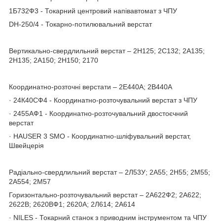
1Б732Ф3 - Токарний центровий напівавтомат з ЧПУ
DH-250/4 - Токарно-потилювальний верстат
Вертикально-свердлильний верстат – 2Н125; 2С132; 2А135;
2Н135; 2А150; 2Н150; 2170
Координатно-розточні верстати – 2Е440А; 2В440А
· 24К40СФ4 - Координатно-розточувальний верстат з ЧПУ
· 2455АФ1 - Координатно-розточувальний двостоєчний
верстат
· HAUSER 3 SMO - Координатно-шліфувальний верстат,
Швейцерія
Радіально-свердлильний верстат – 2Л53У; 2А55; 2Н55; 2М55;
2А554; 2М57
Горизонтально-розточувальний верстат – 2А622Ф2; 2А622;
2622В; 2620ВФ1; 2620А; 2Л614; 2А614
· NILES - Токарний станок з приводним інструментом та ЧПУ