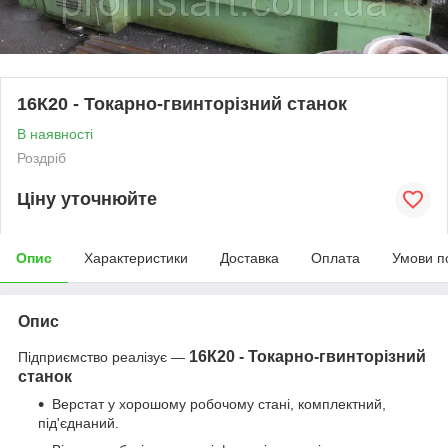
16К20 - Токарно-гвинторізний станок
В наявності
Роздріб
Ціну уточнюйте
Опис
Характеристики
Доставка
Оплата
Умови п
Опис
16К20 - Токарно-гвинторізний
Підприємство реалізує —
станок
Верстат у хорошому робочому стані, комплектний,
під'єднаний.