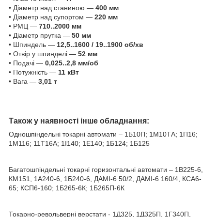
• Діаметр над станиною —
400 мм
• Діаметр над супортом —
220 мм
• РМЦ —
710..2000 мм
• Діаметр прутка —
50 мм
• Шпиндель —
12,5..1600 / 19..1900 об/хв
• Отвір у шпинделі —
52 мм
• Подачі —
0,025..2,8 мм/об
• Потужність —
11 кВт
• Вага —
3,01 т
Також у наявності інше обладнання:
Одношпіндельні токарні автомати – 1Б10П; 1М10ТА; 1П16;
1M116; 11T16A; 1І140; 1Е140; 1Б124; 1Б125
Багатошпіндельні токарні горизонтальні автомати – 1В225-6,
КМ151; 1А240-6; 1Б240-6; ДАМІ-6 50/2; ДАМІ-6 160/4; КСА6-
65; КСП6-160; 1Б265-6К; 1Б265П-6К
Токарно-револьверні верстати - 1Д325, 1Д325П, 1Г340П,