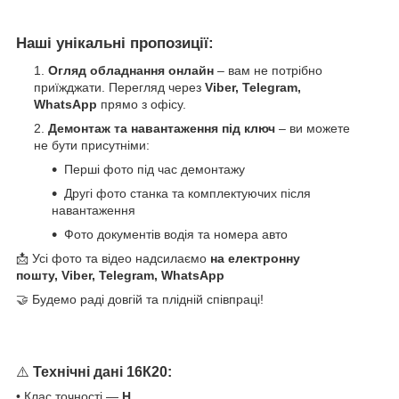
Наші унікальні пропозиції:
Огляд обладнання онлайн
– вам не потрібно
приїжджати. Перегляд через
Viber, Telegram,
WhatsApp
прямо з офісу.
Демонтаж та навантаження під ключ
– ви можете
не бути присутніми:
Перші фото під час демонтажу
Другі фото станка та комплектуючих після
навантаження
Фото документів водія та номера авто
📩 Усі фото та відео надсилаємо
на електронну
пошту, Viber, Telegram, WhatsApp
🤝 Будемо раді довгій та плідній співпраці!
⚠️
Технічні дані 16К20:
• Клас точності —
Н