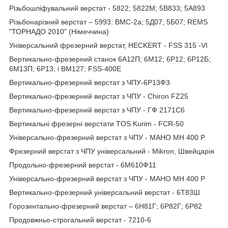
Різьбошліфувальний верстат - 5822; 5822М; 5B833; 5A893
Різьбонарізний верстат – 5993: ВМС-2а; 5Д07; 5Б07; REMS
"ТОРНАДО 2010" (Німеччина)
Універсальний фрезерний верстат, HECKERT - FSS 315 -VI
Вертикально-фрезерний станок 6А12П; 6М12; 6Р12; 6Р12Б;
6М13П; 6Р13; і ВМ127; FSS-400Е
Вертикально-фрезерний верстат з ЧПУ-6Р13Ф3
Вертикально-фрезерний верстат з ЧПУ - Chiron FZ25
Вертикально-фрезерний верстат з ЧПУ - ГФ 2171С6
Вертикальні фрезерні верстати TOS Kurim - FCR-50
Універсально-фрезерний верстат з ЧПУ - MAHO MH 400 P
Фрезерний верстат з ЧПУ універсальний - Mikron, Швейцарія
Продольно-фрезерний верстат - 6М610Ф11
Універсально-фрезерний верстат з ЧПУ - MAHO MH 400 P
Вертикально-фрезерний універсальний верстат - 6Т83Ш
Горозинтально-фрезерний верстат – 6Н81Г; 6Р82Г; 6Р82
Продовжньо-строгальний верстат - 7210-6