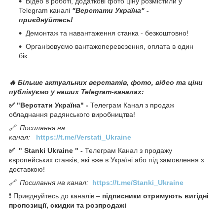
Відео в роботі, додаткові фото ціну розмістили у
Telegram каналі
"Верстати Україна" -
приєднуйтесь!
Демонтаж та навантаження станка - безкоштовно!
Організовуємо вантажоперевезення, оплата в один
бік.
🔥 Більше актуальних верстатів, фото, відео та ціни
публікуємо у наших Telegram-каналах:
✅ "Верстати Україна" -
Телеграм Канал з продаж
обладнання радянського виробництва!
🔗
Посилання на
канал:
https://t.me/Verstati_Ukraine
✅
"
Stanki Ukraine
" -
Телеграм Канал з продажу
європейських станків, які вже в Україні або під замовлення з
доставкою!
🔗
Посилання на канал:
https://t.me/Stanki_Ukraine
❗ Приєднуйтесь до каналів –
підписники отримують вигідні
пропозиції, скидки та розпродажі