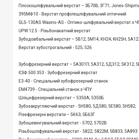
Плоскошліфувальний верстат – 3Б70В; 3Г71; Jones-Shipm
395МФ10 - Верстат профілешліфувальний оптичний
GLS-130AS Wasino-AS - Оптико-шліфувальний верстат з Ч
UPW 12.5 - Різьбонакатний верстат
Зубодовбальний верстат – 5В12; 5М14; КН24; KH25H; 5А122
Верстат зубострогальний - 525; 526
Зубофрезерний верстат – 5A301П; 5А312; 5Д312; 5К312; 5Б
ЄЗФ 500 353 - Зубофрезерний верстат
Е3-40 - Спеціальний зубофрезерний станок
ЕМ4739 - Спеціальний станок з ЧПУ
Шліцефрезерний верстат – 5350А; 5350Б
Зубозакругляючий верстат - 5H580; 5Д580; 5Е580; 5H582;
Різефрезерні верстати – 5К63; 5Б63Г
Зубошевiнгувальний верстат - 5702; 5702B
Різьбошліфувальний верстат - 5822; 5822М; 5B833; 5A893