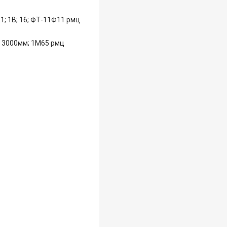
1; 1В; 16; ФТ-11Ф11 рмц
ц 3000мм; 1М65 рмц