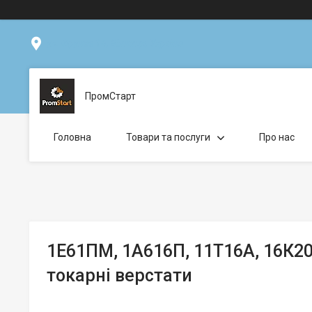
ул. Фрунзе 14, Вінниця, Україна
ПромСтарт
Головна
Товари та послуги
Про нас
1Е61ПМ, 1А616П, 11Т16А, 16К20
токарні верстати