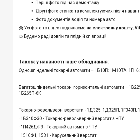
Перші фото під час демонтажу
Другі фото станка та комплектуючих після наван
Фото документів водія та номера авто
📩 Усі фото та відео надсилаємо
на електронну пошту, Vi
🤝 Будемо раді довгій та плідній співпраці!
Також у наявності інше обладнання:
Одношпіндельні токарні автомати – 1Б10П; 1М10ТА; 1П16; 
Багатошпіндельні токарні горизонтальні автомати – 1В225
1Б265П-6К
Токарно-револьверні верстати - 1Д325, 1Д325П, 1Г340П, 1
· 1В340Ф30 - Токарно-револьверний верстат з ЧПУ
· 1П426ДФЗ - Токарний автомат з ЧПУ
· 1516Ф1, 1531 - Карусельний верстат