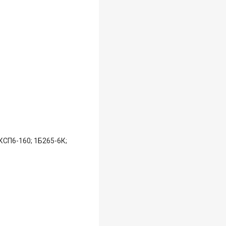
 КСП6-160; 1Б265-6К;