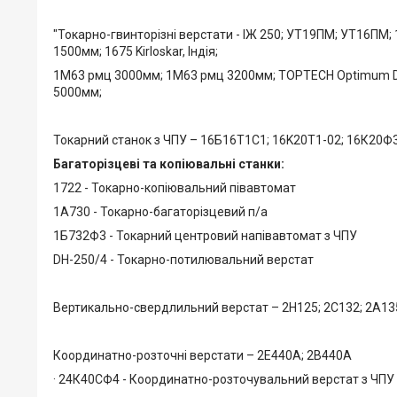
"Токарно-гвинторізні верстати - ІЖ 250; УТ19ПМ; УТ16ПМ;
1500мм; 1675 Kirloskar, Індія;
1М63 рмц 3000мм; 1М63 рмц 3200мм; TOPTECH Optimum D60
5000мм;
Токарний станок з ЧПУ – 16Б16Т1C1; 16K20T1-02; 16К20
Багаторізцеві та копіювальні станки:
1722 - Токарно-копіювальний півавтомат
1А730 - Токарно-багаторізцевий п/а
1Б732Ф3 - Токарний центровий напівавтомат з ЧПУ
DH-250/4 - Токарно-потилювальний верстат
Вертикально-свердлильний верстат – 2Н125; 2С132; 2А135
Координатно-розточні верстати – 2Е440А; 2В440А
· 24К40СФ4 - Координатно-розточувальний верстат з ЧПУ