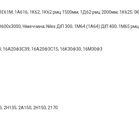
 1Е61М; 1А616; 1К62; 1К62 рмц 1500мм; 1Д62 рмц 2000мм; 1К625; 0К
0х3000, Німеччина; Niles ДІП 300; 1М64 (1А64) ДІП 400; 1М65 рм
Ф3; 16А20ФЗСЗ9; 16А20Ф3С15; 16К30Ф30; 16М30Ф3
; 2Н135; 2А150; 2Н150; 2170