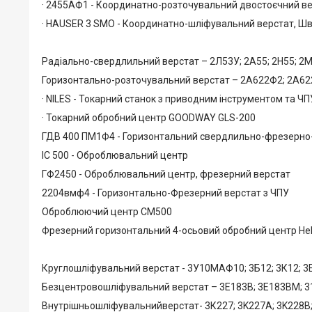
· 2455АФ1 - Координатно-розточувальний двостоєчний в
· HAUSER 3 SMO - Координатно-шліфувальний верстат, Ш
Радіально-свердлильний верстат – 2Л53У; 2А55; 2Н55; 2М
Горизонтально-розточувальний верстат – 2А622Ф2; 2А622
· NILES - Токарний станок з приводним інструментом та Ч
· Токарний обробний центр GOODWAY GLS-200
ГДВ 400 ПМ1Ф4 - Горизонтальний свердлильно-фрезерно
ІС 500 - Оброблювальний центр
ГФ2450 - Оброблювальний центр, фрезерний верстат
2204вмф4 - Горизонтально-Фрезерний верстат з ЧПУ
Оброблюючий центр СМ500
Фрезерний горизонтальний 4-осьовий обробний центр Hell
Круглошліфувальний верстат - 3У10МАФ10; 3Б12; 3К12; 3Е
Безцентровошліфувальний верстат – 3Е183В; 3Е183ВМ; 31
Внутрішньошліфувальнийверстат- 3К227; 3K227A; 3K228B