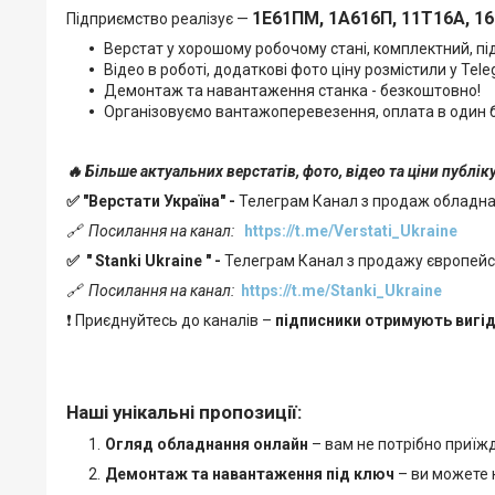
1Е61ПМ, 1А616П, 11Т16А, 16
Підприємство реалізує —
Верстат у хорошому робочому стані, комплектний, пі
Відео в роботі, додаткові фото ціну розмістили у Tel
Демонтаж та навантаження станка - безкоштовно!
Організовуємо вантажоперевезення, оплата в один б
🔥 Більше актуальних верстатів, фото, відео та ціни публі
✅ "Верстати Україна" -
Телеграм Канал з продаж обладн
🔗
Посилання на канал:
https://t.me/Verstati_Ukraine
✅
"
Stanki Ukraine
" -
Телеграм Канал з продажу європейськ
🔗
Посилання на канал:
https://t.me/Stanki_Ukraine
❗ Приєднуйтесь до каналів –
підписники отримують вигід
Наші унікальні пропозиції:
Огляд обладнання онлайн
– вам не потрібно приїж
Демонтаж та навантаження під ключ
– ви можете н