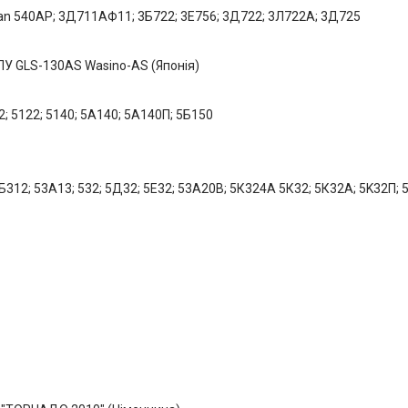
an 540AP; 3Д711АФ11; 3Б722; 3Е756; 3Д722; 3Л722А; 3Д725
ПУ GLS-130AS Wasino-AS (Японія)
; 5122; 5140; 5A140; 5А140П; 5Б150
312; 53А13; 532; 5Д32; 5Е32; 53A20B; 5К324А 5К32; 5К32А; 5K32П;