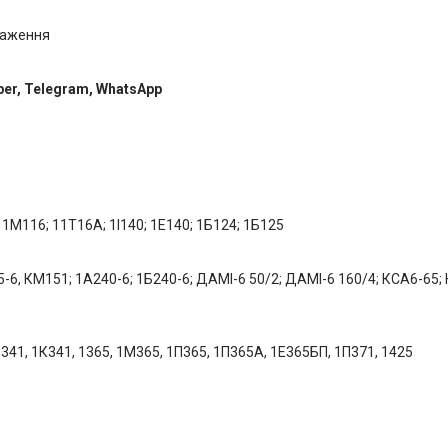
таження
ber, Telegram, WhatsApp
1M116; 11T16A; 1І140; 1Е140; 1Б124; 1Б125
-6, КМ151; 1А240-6; 1Б240-6; ДАМІ-6 50/2; ДАМІ-6 160/4; КСА6-65;
341, 1К341, 1365, 1М365, 1П365, 1П365А, 1Е365БП, 1П371, 1425