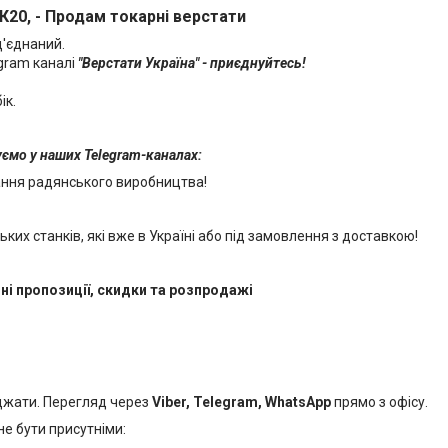
К20, - Продам токарні верстати
д'єднаний.
egram каналі
"Верстати Україна" - приєднуйтесь!
ік.
куємо у наших Telegram-каналах:
ання радянського виробництва!
их станків, які вже в Україні або під замовлення з доставкою!
ні пропозиції, скидки та розпродажі
джати. Перегляд через
Viber, Telegram, WhatsApp
прямо з офісу.
е бути присутніми: