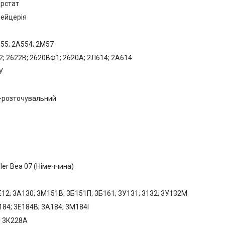
ерстат
вейцерія
55; 2А554; 2М57
; 2622В; 2620ВФ1; 2620А; 2Л614; 2А614
ПУ
-розточувальний
er Bea 07 (Німеччина)
12; 3А130; 3М151В; 3Б151П; 3Б161; 3У131; 3132; 3У132М
84; 3Е184В; 3А184; 3М184І
; 3К228А