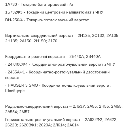
1А730 - Токарно-багаторізцевий п/а
1Б732Ф3 - Токарний центровий напівавтомат з ЧПУ
DH-250/4 - Токарно-потилювальний верстат
Вертикально-свердлильний верстат – 2Н125; 2С132; 2А135;
2Н135; 2А150; 2Н150; 2170
Координатно-розточні верстати – 2Е440А; 2В440А
· 24К40СФ4 - Координатно-розточувальний верстат з ЧПУ
· 2455АФ1 - Координатно-розточувальний двостоєчний
верстат
· HAUSER 3 SMO - Координатно-шліфувальний верстат,
Швейцерія
Радіально-свердлильний верстат – 2Л53У; 2А55; 2Н55; 2М55;
2А554; 2М57
Горизонтально-розточувальний верстат – 2А622Ф2; 2А622;
2622В; 2620ВФ1; 2620А; 2Л614; 2А614