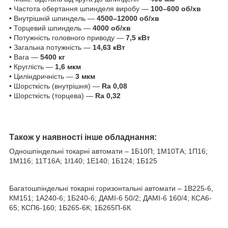
• Частота обертання шпинделя виробу —
100–600 об/хв
• Внутрішній шпиндель —
4500–12000 об/хв
• Торцевий шпиндель —
4000 об/хв
• Потужність головного приводу —
7,5 кВт
• Загальна потужність —
14,63 кВт
• Вага —
5400 кг
• Круглість —
1,6 мкм
• Циліндричність —
3 мкм
• Шорсткість (внутрішня) —
Ra 0,08
• Шорсткість (торцева) —
Ra 0,32
Також у наявності інше обладнання:
Одношпіндельні токарні автомати – 1Б10П; 1М10ТА; 1П16;
1M116; 11T16A; 1І140; 1Е140; 1Б124; 1Б125
Багатошпіндельні токарні горизонтальні автомати – 1В225-6,
КМ151; 1А240-6; 1Б240-6; ДАМІ-6 50/2; ДАМІ-6 160/4; КСА6-
65; КСП6-160; 1Б265-6К; 1Б265П-6К