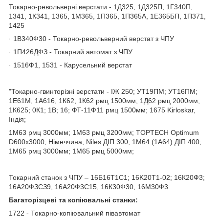
Токарно-револьверні верстати - 1Д325, 1Д325П, 1Г340П,
1341, 1К341, 1365, 1М365, 1П365, 1П365А, 1Е365БП, 1П371,
1425
· 1В340Ф30 - Токарно-револьверний верстат з ЧПУ
· 1П426ДФЗ - Токарний автомат з ЧПУ
· 1516Ф1, 1531 - Карусельний верстат
"Токарно-гвинторізні верстати - ІЖ 250; УТ19ПМ; УТ16ПМ;
1Е61М; 1А616; 1К62; 1К62 рмц 1500мм; 1Д62 рмц 2000мм;
1К625; 0К1; 1В; 16; ФТ-11Ф11 рмц 1500мм; 1675 Kirloskar,
Індія;
1М63 рмц 3000мм; 1М63 рмц 3200мм; TOPTECH Optimum
D600х3000, Німеччина; Niles ДІП 300; 1М64 (1А64) ДІП 400;
1М65 рмц 3000мм; 1М65 рмц 5000мм;
Токарний станок з ЧПУ – 16Б16Т1C1; 16K20T1-02; 16К20Ф3;
16А20ФЗСЗ9; 16А20Ф3С15; 16К30Ф30; 16М30Ф3
Багаторізцеві та копіювальні станки:
1722 - Токарно-копіювальний півавтомат