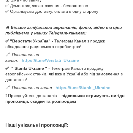
✅ Демонтаж, завантаження - безкоштовно
✅ Організуємо доставку, оплата в одну сторону
🔥 Більше актуальних верстатів, фото, відео та ціни
публікуємо у наших Telegram-каналах:
✅ "Верстати Україна" -
Телеграм Канал з продаж
обладнання радянського виробництва!
🔗
Посилання на
канал:
https://t.me/Verstati_Ukraine
✅
"
Stanki Ukraine
" -
Телеграм Канал з продажу
європейських станків, які вже в Україні або під замовлення з
доставкою!
🔗
Посилання на канал:
https://t.me/Stanki_Ukraine
❗ Приєднуйтесь до каналів –
підписники отримують вигідні
пропозиції, скидки та розпродажі
Наші унікальні пропозиції: