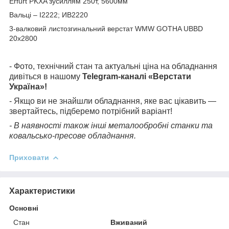
Erfurt PKXA зусиллям 250т, 5600мм
Вальці – І2222; ИВ2220
3-валковий листозгинальний верстат WMW GOTHA UBBD
20х2800
- Фото, технічний стан та актуальні ціна на обладнання
дивіться в нашому
Telegram-каналі «Верстати
Україна»!
- Якщо ви не знайшли обладнання, яке вас цікавить —
звертайтесь, підберемо потрібний варіант!
- В наявності також інші металообробні станки та
ковальсько-пресове обладнання.
Приховати
Характеристики
Основні
Стан
Вживаний