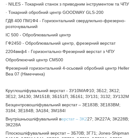
· NILES - Токарний станок з приводним інструментом та ЧПУ
· Токарний обробний центр GOODWAY GLS-200
ГДВ 400 ПМ1Ф4 - Горизонтальний свердлильно-фрезерно-
розточувальний
ІС 500 - Оброблювальний центр
ГФ2450 - Оброблювальний центр, фрезерний верстат
2204вмф4 - Горизонтально-Фрезерний верстат з ЧПУ
Оброблюючий центр СМ500
Фрезерний горизонтальний 4-осьовий обробний центр Heller
Bea 07 (Німеччина)
Круглошліфувальний верстат - 3У10МАФ10; 3Б12; 3К12;
3Е12; 3А130; 3М151В; 3Б151П; 3Б161; 3У131; 3132; 3У132М
Безцентровошліфувальний верстат – 3Е183В; 3Е183ВМ;
3184; 3Е184В; 3А184; 3М184І
Внутрішньошліфувальний в
ерстат – 3K2
27; 3K227A; 3K228B;
3К228А
Плоскошліфувальний верстат – 3Б70В; 3Г71; Jones-Shipman