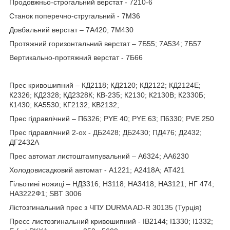
Продовжньо-строгальний верстат - 7210-6
Станок поперечно-стругальний - 7M36
Довбальний верстат – 7А420; 7М430
Протяжний горизонтальний верстат – 7Б55; 7А534; 7Б57
Вертикально-протяжний верстат - 7Б66
Прес кривошипний – КД2118; КД2120; КД2122; КД2124Е;
К2326; КД2328; КД2328К; КВ-235; К2130; К2130В; К2330Б;
К1430; КА5530; КГ2132; КВ2132;
Прес гідравлічний – П6326; PYE 40; PYE 63; П6330; PVE 250
Прес гідравлічний 2-ох - ДБ2428; ДБ2430; ПД476; Д2432;
ДГ2432А
Прес автомат листоштампувальний – А6324; АА6230
Холодовисадковий автомат - А1221; А2418А; АТ421
Гільотині ножиці – НД3316; Н3118; НА3418; НА3121; НГ 474;
НА3222Ф1; SBT 3006
Лістозгинальний прес з ЧПУ DURMA AD-R 30135 (Турція)
Пресс листозгинальний кривошипний - ІВ2144; І1330; І1332;