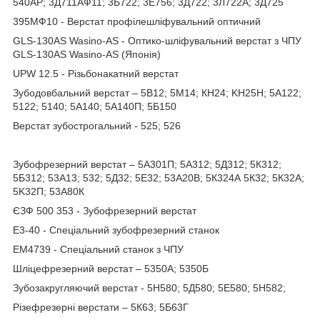
540AP; 3Д711АФ11; 3Б722; 3Е756; 3Д722; 3Л722А; 3Д725
395МФ10 - Верстат профілешліфувальний оптичний
GLS-130AS Wasino-AS - Оптико-шліфувальний верстат з ЧПУ
GLS-130AS Wasino-AS (Японія)
UPW 12.5 - Різьбонакатний верстат
Зубодовбальний верстат – 5В12; 5М14; КН24; KH25H; 5А122;
5122; 5140; 5A140; 5А140П; 5Б150
Верстат зубострогальний - 525; 526
Зубофрезерний верстат – 5A301П; 5А312; 5Д312; 5К312;
5Б312; 53А13; 532; 5Д32; 5Е32; 53A20B; 5К324А 5К32; 5К32А;
5K32П; 53А80К
ЄЗФ 500 353 - Зубофрезерний верстат
Е3-40 - Спеціальний зубофрезерний станок
ЕМ4739 - Спеціальний станок з ЧПУ
Шліцефрезерний верстат – 5350А; 5350Б
Зубозакругляючий верстат - 5H580; 5Д580; 5Е580; 5H582;
Різефрезерні верстати – 5К63; 5Б63Г