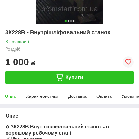
3К228В - Внутрішліфовальний станок
В наявності
Роздріб
1 000
₴
Купити
Опис
Характеристики
Доставка
Оплата
Умови п
Опис
3К228В Внутрішліфовальний станок
- в
⚙️
хорошому робочому стані
💰 Ціна - по запиту