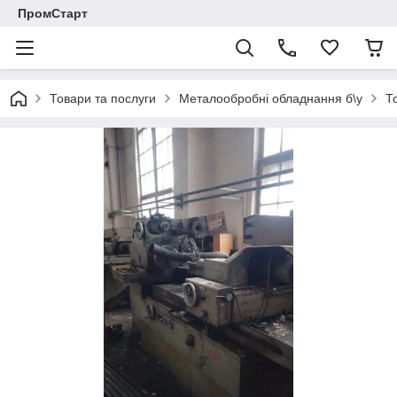
ПромСтарт
Товари та послуги
Металообробні обладнання б\у
Т