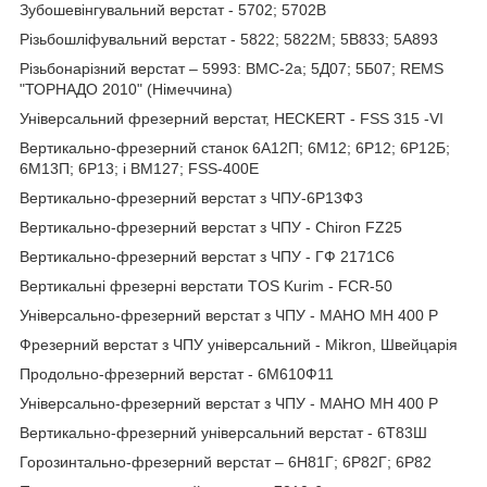
Зубошевiнгувальний верстат - 5702; 5702B
Різьбошліфувальний верстат - 5822; 5822М; 5B833; 5A893
Різьбонарізний верстат – 5993: ВМС-2а; 5Д07; 5Б07; REMS
"ТОРНАДО 2010" (Німеччина)
Універсальний фрезерний верстат, HECKERT - FSS 315 -VI
Вертикально-фрезерний станок 6А12П; 6М12; 6Р12; 6Р12Б;
6М13П; 6Р13; і ВМ127; FSS-400Е
Вертикально-фрезерний верстат з ЧПУ-6Р13Ф3
Вертикально-фрезерний верстат з ЧПУ - Chiron FZ25
Вертикально-фрезерний верстат з ЧПУ - ГФ 2171С6
Вертикальні фрезерні верстати TOS Kurim - FCR-50
Універсально-фрезерний верстат з ЧПУ - MAHO MH 400 P
Фрезерний верстат з ЧПУ універсальний - Mikron, Швейцарія
Продольно-фрезерний верстат - 6М610Ф11
Універсально-фрезерний верстат з ЧПУ - MAHO MH 400 P
Вертикально-фрезерний універсальний верстат - 6Т83Ш
Горозинтально-фрезерний верстат – 6Н81Г; 6Р82Г; 6Р82