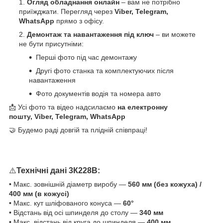
Огляд обладнання онлайн
– вам не потрібно
приїжджати. Перегляд через
Viber, Telegram,
WhatsApp
прямо з офісу.
Демонтаж та навантаження під ключ
– ви можете
не бути присутніми:
Перші фото під час демонтажу
Другі фото станка та комплектуючих після
навантаження
Фото документів водія та номера авто
📩 Усі фото та відео надсилаємо
на електронну
пошту, Viber, Telegram, WhatsApp
🤝 Будемо раді довгій та плідній співпраці!
⚠️
Технічні дані 3К228В:
• Макс. зовнішній діаметр виробу —
560 мм (без кожуха) /
400 мм (в кожусі)
• Макс. кут шліфованого конуса —
60°
• Відстань від осі шпинделя до столу —
340 мм
• Макс. відстань від круга до шпинделя —
400 мм