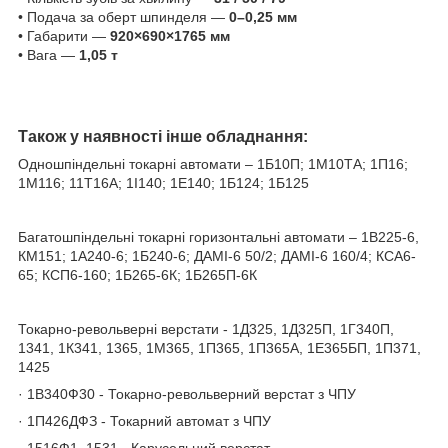
• Подача за оберт шпинделя —
0–0,25 мм
• Габарити —
920×690×1765 мм
• Вага —
1,05 т
Також у наявності інше обладнання:
Одношпіндельні токарні автомати – 1Б10П; 1М10ТА; 1П16;
1M116; 11T16A; 1І140; 1Е140; 1Б124; 1Б125
Багатошпіндельні токарні горизонтальні автомати – 1В225-6,
КМ151; 1А240-6; 1Б240-6; ДАМІ-6 50/2; ДАМІ-6 160/4; КСА6-
65; КСП6-160; 1Б265-6К; 1Б265П-6К
Токарно-револьверні верстати - 1Д325, 1Д325П, 1Г340П,
1341, 1К341, 1365, 1М365, 1П365, 1П365А, 1Е365БП, 1П371,
1425
· 1В340Ф30 - Токарно-револьверний верстат з ЧПУ
· 1П426ДФЗ - Токарний автомат з ЧПУ
· 1516Ф1, 1531 - Карусельний верстат