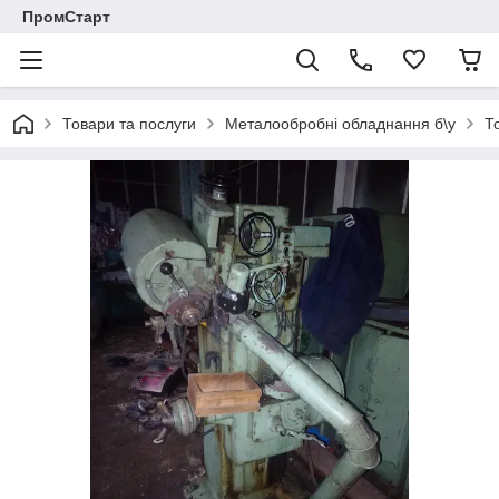
ПромСтарт
Товари та послуги
Металообробні обладнання б\у
Т