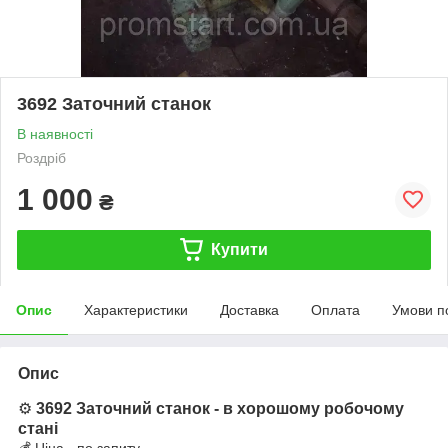
3692 Заточний станок
В наявності
Роздріб
1 000
₴
Купити
Опис
Характеристики
Доставка
Оплата
Умови п
Опис
⚙️
3692 Заточний станок
- в хорошому робочому
стані
💰 Ціна - по запиту