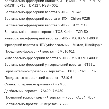
Вертикально-фрезерний станок 6А12П; 6М12; 6Р12; 6Р12Б;
6М13П; 6Р13; і ВМ127; FSS-400Е
Вертикально-фрезерний верстат з ЧПУ-6Р13Ф3
Вертикально-фрезерний верстат з ЧПУ - Chiron FZ25
Вертикально-фрезерний верстат з ЧПУ - ГФ 2171С6
Вертикальні фрезерні верстати TOS Kurim - FCR-50
Універсально-фрезерний верстат з ЧПУ - MAHO MH 400 P
Фрезерний верстат з ЧПУ універсальний - Mikron, Швейцарія
Продольно-фрезерний верстат - 6М610Ф11
Універсально-фрезерний верстат з ЧПУ - MAHO MH 400 P
Вертикально-фрезерний універсальний верстат - 6Т83Ш
Горозинтально-фрезерний верстат – 6Н81Г; 6Р82Г; 6Р82
Продовжньо-строгальний верстат - 7210-6
Станок поперечно-стругальний - 7M36
Довбальний верстат – 7А420; 7М430
Протяжний горизонтальний верстат – 7Б55; 7А534; 7Б57
Вертикально-протяжний верстат - 7Б66