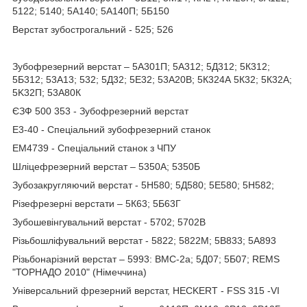
5122; 5140; 5A140; 5А140П; 5Б150
Верстат зубострогальний - 525; 526
Зубофрезерний верстат – 5A301П; 5А312; 5Д312; 5К312;
5Б312; 53А13; 532; 5Д32; 5Е32; 53A20B; 5К324А 5К32; 5К32А;
5K32П; 53А80К
ЄЗФ 500 353 - Зубофрезерний верстат
Е3-40 - Спеціальний зубофрезерний станок
ЕМ4739 - Спеціальний станок з ЧПУ
Шліцефрезерний верстат – 5350А; 5350Б
Зубозакругляючий верстат - 5H580; 5Д580; 5Е580; 5H582;
Різефрезерні верстати – 5К63; 5Б63Г
Зубошевiнгувальний верстат - 5702; 5702B
Різьбошліфувальний верстат - 5822; 5822М; 5B833; 5A893
Різьбонарізний верстат – 5993: ВМС-2а; 5Д07; 5Б07; REMS
"ТОРНАДО 2010" (Німеччина)
Універсальний фрезерний верстат, HECKERT - FSS 315 -VI