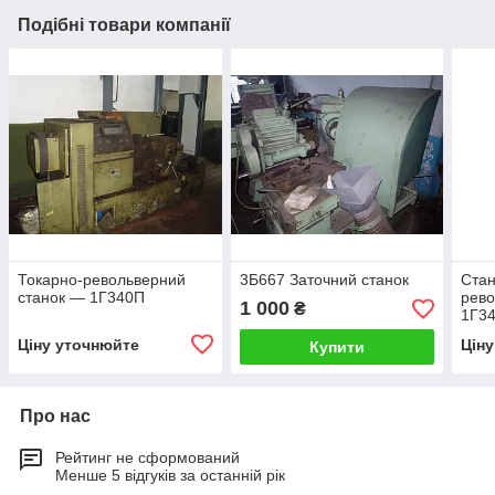
Подібні товари компанії
Токарно-револьверний
3Б667 Заточний станок
Стан
станок — 1Г340П
рево
1 000
₴
1Г3
Ціну уточнюйте
Цін
Купити
Про нас
Рейтинг не сформований
Менше 5 відгуків за останній рік