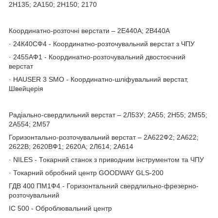
2Н135; 2А150; 2Н150; 2170
Координатно-розточні верстати – 2Е440А; 2В440А
· 24К40СФ4 - Координатно-розточувальний верстат з ЧПУ
· 2455АФ1 - Координатно-розточувальний двостоєчний
верстат
· HAUSER 3 SMO - Координатно-шліфувальний верстат,
Швейцерія
Радіально-свердлильний верстат – 2Л53У; 2А55; 2Н55; 2М55;
2А554; 2М57
Горизонтально-розточувальний верстат – 2А622Ф2; 2А622;
2622В; 2620ВФ1; 2620А; 2Л614; 2А614
· NILES - Токарний станок з приводним інструментом та ЧПУ
· Токарний обробний центр GOODWAY GLS-200
ГДВ 400 ПМ1Ф4 - Горизонтальний свердлильно-фрезерно-
розточувальний
ІС 500 - Оброблювальний центр