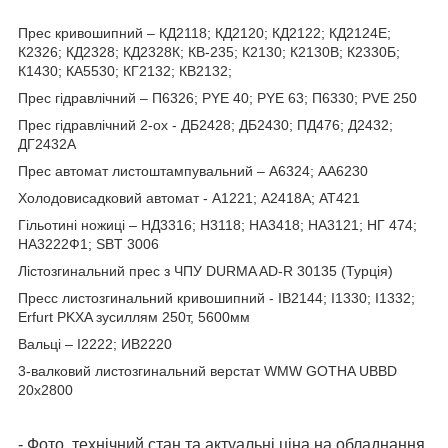
Прес кривошипний – КД2118; КД2120; КД2122; КД2124Е;
К2326; КД2328; КД2328К; КВ-235; К2130; К2130В; К2330Б;
К1430; КА5530; КГ2132; КВ2132;
Прес гідравлічний – П6326; PYE 40; PYE 63; П6330; PVE 250
Прес гідравлічний 2-ох - ДБ2428; ДБ2430; ПД476; Д2432;
ДГ2432А
Прес автомат листоштампувальний – А6324; АА6230
Холодовисадковий автомат - А1221; А2418А; АТ421
Гільотині ножиці – НД3316; Н3118; НА3418; НА3121; НГ 474;
НА3222Ф1; SBT 3006
Лістозгинальний прес з ЧПУ DURMA AD-R 30135 (Турція)
Пресс листозгинальний кривошипний - ІВ2144; І1330; І1332;
Erfurt PKXA зусиллям 250т, 5600мм
Вальці – І2222; ИВ2220
3-валковий листозгинальний верстат WMW GOTHA UBBD
20х2800
- Фото, технічний стан та актуальні ціна на обладнання