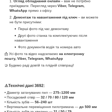
Огляд обладнання онлайн
– вам не потрібно
приїжджати. Перегляд через
Viber, Telegram,
WhatsApp
прямо з офісу.
Демонтаж та навантаження під ключ
– ви можете
не бути присутніми:
Перші фото під час демонтажу
Другі фото станка та комплектуючих після
навантаження
Фото документів водія та номера авто
📩 Усі фото та відео надсилаємо
на електронну
пошту, Viber, Telegram, WhatsApp
🤝 Будемо раді довгій та плідній співпраці!
⚠️Технічні дані 3692:
• Діаметр затачуваних пил —
275–1200 мм
• Посадковий отвір —
32 / 70 / 80 / 120 мм
• Кількість зубів —
56–240 шт
• Вертикальне переміщення пилотримача —
до 500 мм
• Кількість зубів за хвилину —
31 / 50 / 79