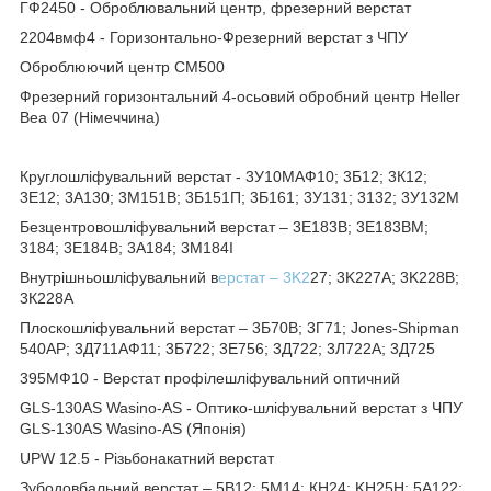
ГФ2450 - Оброблювальний центр, фрезерний верстат
2204вмф4 - Горизонтально-Фрезерний верстат з ЧПУ
Оброблюючий центр СМ500
Фрезерний горизонтальний 4-осьовий обробний центр Heller
Bea 07 (Німеччина)
Круглошліфувальний верстат - 3У10МАФ10; 3Б12; 3К12;
3Е12; 3А130; 3М151В; 3Б151П; 3Б161; 3У131; 3132; 3У132М
Безцентровошліфувальний верстат – 3Е183В; 3Е183ВМ;
3184; 3Е184В; 3А184; 3М184І
Внутрішньошліфувальний в
ерстат – 3K2
27; 3K227A; 3K228B;
3К228А
Плоскошліфувальний верстат – 3Б70В; 3Г71; Jones-Shipman
540AP; 3Д711АФ11; 3Б722; 3Е756; 3Д722; 3Л722А; 3Д725
395МФ10 - Верстат профілешліфувальний оптичний
GLS-130AS Wasino-AS - Оптико-шліфувальний верстат з ЧПУ
GLS-130AS Wasino-AS (Японія)
UPW 12.5 - Різьбонакатний верстат
Зубодовбальний верстат – 5В12; 5М14; КН24; KH25H; 5А122;