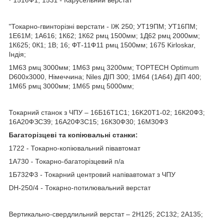
"Токарно-гвинторізні верстати - ІЖ 250; УТ19ПМ; УТ16ПМ;
1Е61М; 1А616; 1К62; 1К62 рмц 1500мм; 1Д62 рмц 2000мм;
1К625; 0К1; 1В; 16; ФТ-11Ф11 рмц 1500мм; 1675 Kirloskar,
Індія;
1М63 рмц 3000мм; 1М63 рмц 3200мм; TOPTECH Optimum
D600х3000, Німеччина; Niles ДІП 300; 1М64 (1А64) ДІП 400;
1М65 рмц 3000мм; 1М65 рмц 5000мм;
Токарний станок з ЧПУ – 16Б16Т1C1; 16K20T1-02; 16К20Ф3;
16А20ФЗСЗ9; 16А20Ф3С15; 16К30Ф30; 16М30Ф3
Багаторізцеві та копіювальні станки:
1722 - Токарно-копіювальний півавтомат
1А730 - Токарно-багаторізцевий п/а
1Б732Ф3 - Токарний центровий напівавтомат з ЧПУ
DH-250/4 - Токарно-потилювальний верстат
Вертикально-свердлильний верстат – 2Н125; 2С132; 2А135;