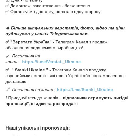
✅ Демонтаж, завантаження - безкоштовно
✅ Організуємо доставку, оплата в одну сторону
🔥 Більше актуальних верстатів, фото, відео та ціни
публікуємо у наших Telegram-каналах:
✅ "Верстати Україна" -
Телеграм Канал з продаж
обладнання радянського виробництва!
🔗
Посилання на
канал:
https://t.me/Verstati_Ukraine
✅
"
Stanki Ukraine
" -
Телеграм Канал з продажу
європейських станків, які вже в Україні або під замовлення з
доставкою!
🔗
Посилання на канал:
https://t.me/Stanki_Ukraine
❗ Приєднуйтесь до каналів –
підписники отримують вигідні
пропозиції, скидки та розпродажі
Наші унікальні пропозиції: