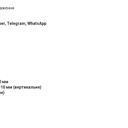
таження
ber, Telegram, WhatsApp
80 мм
310 мм (вертикальне)
не)