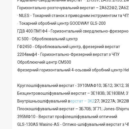
Горизонтально-розточувальний верстат – 2А622Ф2; 2А622
· NILES - Токарний станок з приводним інструментом та Ч
· Токарний обробний центр GOODWAY GLS-200
ГДВ 400 ПМ1Ф4 - Горизонтальний свердлильно-фрезерно
ІС 500 - Оброблювальний центр
ГФ2450 - Оброблювальний центр, фрезерний верстат
2204вмф4 - Горизонтально-Фрезерний верстат з ЧПУ
Оброблюючий центр СМ500
Фрезерний горизонтальний 4-осьовий обробний центр Hell
Круглошліфувальний верстат - 3У10МАФ10; 3Б12; 3К12; 3Е
Безцентровошліфувальний верстат – 3Е183В; 3Е183ВМ; 31
Внутрішньошліфувальний в
ерстат – 3K2
27; 3K227A; 3K22
Плоскошліфувальний верстат – 3Б70В; 3Г71; Jones-Shipm
395МФ10 - Верстат профілешліфувальний оптичний
GLS-130AS Wasino-AS - Оптико-шліфувальний верстат з Ч