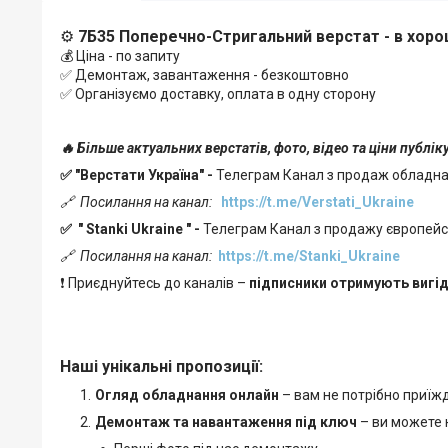
⚙️
7Б35 Поперечно-Стригальний верстат
- в хор
💰 Ціна - по запиту
✅ Демонтаж, завантаження - безкоштовно
✅ Організуємо доставку, оплата в одну сторону
🔥 Більше актуальних верстатів, фото, відео та ціни публі
✅ "Верстати Україна" -
Телеграм Канал з продаж обладн
🔗
Посилання на канал:
https://t.me/Verstati_Ukraine
✅
"
Stanki Ukraine
" -
Телеграм Канал з продажу європейськ
🔗
Посилання на канал:
https://t.me/Stanki_Ukraine
❗ Приєднуйтесь до каналів –
підписники отримують вигід
Наші унікальні пропозиції:
Огляд обладнання онлайн
– вам не потрібно приїж
Демонтаж та навантаження під ключ
– ви можете н