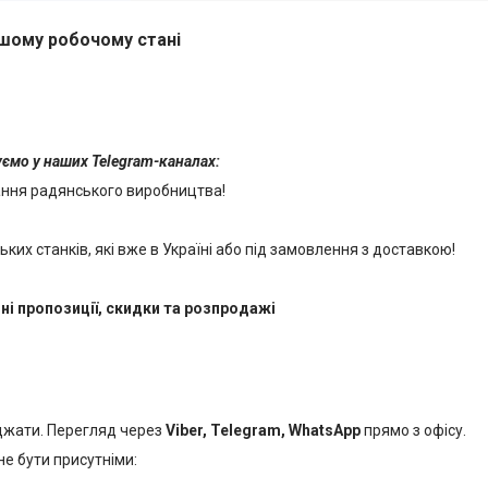
ошому робочому стані
куємо у наших Telegram-каналах:
ання радянського виробництва!
их станків, які вже в Україні або під замовлення з доставкою!
ні пропозиції, скидки та розпродажі
джати. Перегляд через
Viber, Telegram, WhatsApp
прямо з офісу.
е бути присутніми: