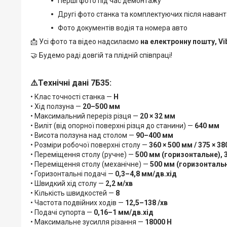
Перші фото під час демонтажу
Другі фото станка та комплектуючих після наван
Фото документів водія та номера авто
📩 Усі фото та відео надсилаємо
на електронну пошту, Vi
🤝 Будемо раді довгій та плідній співпраці!
⚠️Технічні дані
7Б35
:
• Клас точності станка —
Н
• Хід ползуна —
20–500 мм
• Максимальний переріз різця —
20 × 32 мм
• Виліт (від опорної поверхні різця до станини) —
640 мм
• Висота ползуна над столом —
90–400 мм
• Розміри робочої поверхні столу —
360 × 500 мм / 375 × 3
• Переміщення столу (ручне) —
500 мм (горизонтальне), 
• Переміщення столу (механічне) —
500 мм (горизонталь
• Горизонтальні подачі —
0,3–4,8 мм/дв.хід
• Швидкий хід столу —
2,2 м/хв
• Кількість швидкостей —
8
• Частота подвійних ходів —
12,5–138 /хв
• Подачі супорта —
0,16–1 мм/дв.хід
• Максимальне зусилля різання —
18000 Н