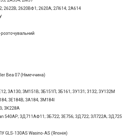
; 2622В; 2620ВФ1; 2620А; 2Л614; 2А614
ПУ
-розточувальний
er Bea 07 (Німеччина)
12; 3А130; 3М151В; 3Б151П; 3Б161; 3У131; 3132; 3У132М
84; 3Е184В; 3А184; 3М184І
8B; 3К228А
an 540AP; 3Д711АФ11; 3Б722; 3Е756; 3Д722; 3Л722А; 3Д725
ПУ GLS-130AS Wasino-AS (Японія)