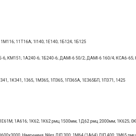
1M116; 11T16A; 1І140; 1Е140; 1Б124; 1Б125
-6, КМ151; 1А240-6; 1Б240-6; ДАМІ-6 50/2; ДАМІ-6 160/4; КСА6-65;
341, 1К341, 1365, 1М365, 1П365, 1П365А, 1Е365БП, 1П371, 1425
 1Е61М; 1А616; 1К62; 1К62 рмц 1500мм; 1Д62 рмц 2000мм; 1К625; 0К
0х3000, Німеччина; Niles ДІП 300; 1М64 (1А64) ДІП 400; 1М65 рм