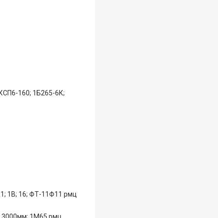
 КСП6-160; 1Б265-6К;
1; 1В; 16; ФТ-11Ф11 рмц
ц 3000мм; 1М65 рмц