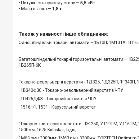
• Потужність приводу столу —
5,5 кВт
• Маса станка —
1,8 т
Також у наявності інше обладнання:
Одношпіндельні токарні автомати – 1Б10П; 1М10ТА; 1П16; 
Багатошпіндельні токарні горизонтальні автомати – 1В225
1Б265П-6К
Токарно-револьверні верстати - 1Д325, 1Д325П, 1Г340П, 1
· 1В340Ф30 - Токарно-револьверний верстат з ЧПУ
· 1П426ДФЗ - Токарний автомат з ЧПУ
· 1516Ф1, 1531 - Карусельний верстат
"Токарно-гвинторізні верстати - ІЖ 250; УТ19ПМ; УТ16ПМ;
1500мм; 1675 Kirloskar, Індія;
1М63 рмц 3000мм; 1М63 рмц 3200мм; TOPTECH Optimum D60