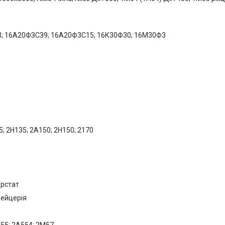
Ф3; 16А20ФЗСЗ9; 16А20Ф3С15; 16К30Ф30; 16М30Ф3
; 2Н135; 2А150; 2Н150; 2170
ерстат
вейцерія
55; 2А554; 2М57