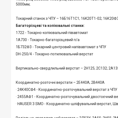
5000мм;
Токарний станок з ЧПУ – 16Б16Т1C1; 16K20T1-02; 16К20
Багаторізцеві та копіювальні станки:
1722 - Токарно-копіювальний півавтомат
1А730 - Токарно-багаторізцевий п/а
1Б732Ф3 - Токарний центровий напівавтомат з ЧПУ
DH-250/4 - Токарно-потилювальний верстат
Вертикально-свердлильний верстат – 2Н125; 2С132; 2А135
Координатно-розточні верстати – 2Е440А; 2В440А
· 24К40СФ4 - Координатно-розточувальний верстат з ЧПУ
· 2455АФ1 - Координатно-розточувальний двостоєчний в
· HAUSER 3 SMO - Координатно-шліфувальний верстат, Ш
Радіально-свердлильний верстат – 2Л53У; 2А55; 2Н55; 2М