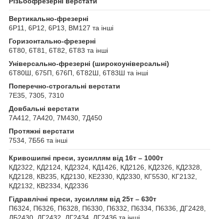
Різьбофрезерні верстати
Вертикально-фрезерні
6Р11, 6Р12, 6Р13, ВМ127 та інші
Горизонтально-фрезерні
6Т80, 6Т81, 6Т82, 6Т83 та інші
Універсально-фрезерні (широкоуніверсальні)
6Т80Ш, 675П, 676П, 6Т82Ш, 6Т83Ш та інші
Поперечно-строгальні верстати
7Е35, 7305, 7310
Довбальні верстати
7А412, 7А420, 7М430, 7Д450
Протяжні верстати
7534, 7Б56 та інші
Кривошипні преси, зусиллям від 16т – 1000т
КД2322, КД2124, КД2324, КД1426, КД2126, КД2326, КД2328,
КД2128, КВ235, КД2130, КЕ2330, КД2330, КГ5530, КГ2132,
КД2132, КВ2334, КД2336
Гідравлічні преси, зусиллям від 25т – 630т
П6324, П6326, П6328, П6330, П6332, П6334, П6336, ДГ2428,
ДБ2430, ДГ2432, ДГ2434, ДГ2436 та інші