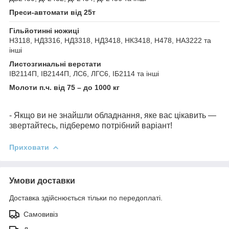
Преси-автомати від 25т
Гільйотинні ножиці
Н3118, НД3316, НД3318, НД3418, НК3418, Н478, НА3222 та
інші
Листозгинальні верстати
ІВ2114П, ІВ2144П, ЛС6, ЛГС6, ІБ2114 та інші
Молоти п.ч. від 75 – до 1000 кг
- Якщо ви не знайшли обладнання, яке вас цікавить —
звертайтесь, підберемо потрібний варіант!
Приховати
Умови доставки
Доставка здійснюється тільки по передоплаті.
Самовивіз