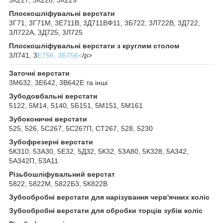
Плоскошліфувальні верстати
3Г71, 3Г71М, 3Е711В, 3Д711ВФ11, 3Б722, 3Л722В, 3Д722,
3Л722А, 3Д725, 3Л725
Плоскошліфувальні верстати з круглим столом
3Л741, 3
Е756, 3Б756<
/p>
Заточні верстати
3М632, 3Е642, 3В642Е та інші
Зубодовбальні верстати
5122, 5М14, 5140, 5Б151, 5М151, 5М161
Зубоконичні верстати
525, 526, 5С267, 5С267П, СТ267, 528, 5230
Зубофрезерні верстати
5К310, 53А30, 5Е32, 5Д32, 5К32, 53А80, 5К328, 5А342,
5А342П, 53А11
Різьбошліфувальний верстат
5822, 5822М, 5822Б3, 5К822В
Зубообробні верстати для нарізування черв'ячних коліс
Зубообробні верстати для обробки торців зубів коліс