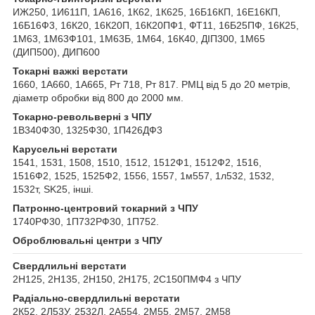
ИЖ250, 1И611П, 1А616, 1К62, 1К625, 16Б16КП, 16Е16КП,
16Б16Ф3, 16К20, 16К20П, 16К20ПФ1, ФТ11, 16Б25ПФ, 16К25,
1М63, 1М63Ф101, 1М63Б, 1М64, 16К40, ДІП300, 1М65
(ДИП500), ДИП600
Токарні важкі верстати
1660, 1А660, 1А665, Рт 718, Рт 817. РМЦ від 5 до 20 метрів,
діаметр обробки від 800 до 2000 мм.
Токарно-револьверні з ЧПУ
1В340Ф30, 1325Ф30, 1П426ДФ3
Карусельні верстати
1541, 1531, 1508, 1510, 1512, 1512Ф1, 1512Ф2, 1516,
1516Ф2, 1525, 1525Ф2, 1556, 1557, 1м557, 1л532, 1532,
1532т, SK25, інші.
Патронно-центровий токарний з ЧПУ
1740РФ30, 1П732РФ30, 1П752.
Оброблювальні центри з ЧПУ
Свердлильні верстати
2Н125, 2Н135, 2Н150, 2Н175, 2С150ПМФ4 з ЧПУ
Радіально-свердлильні верстати
2К52, 2Л53У, 2532Л, 2А554, 2М55, 2М57, 2М58