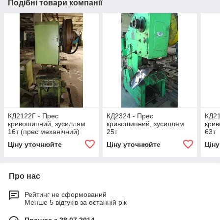
Подібні товари компанії
КД2122Г - Прес
КД2324 - Прес
КД21
кривошипний, зусиллям
кривошипний, зусиллям
крив
16т (прес механічний)
25т
63т
Ціну уточнюйте
Ціну уточнюйте
Цін
Про нас
Рейтинг не сформований
Менше 5 відгуків за останній рік