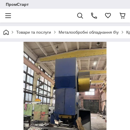
ПромСтарт
Товари та послуги
Металообробні обладнання б\у
К