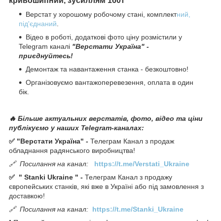
кривошипний, зусиллям 160т
Верстат у хорошому робочому стані, комплект
ний,
під'єднаний
.
Відео в роботі, додаткові фото ціну розмістили у
Telegram каналі
"Верстати Україна" -
приєднуйтесь!
Демонтаж та навантаження станка - безкоштовно!
Організовуємо вантажоперевезення, оплата в один
бік.
🔥 Більше актуальних верстатів, фото, відео та ціни
публікуємо у наших Telegram-каналах:
✅ "Верстати Україна" -
Телеграм Канал з продаж
обладнання радянського виробництва!
🔗
Посилання на канал:
https://t.me/Verstati_Ukraine
✅
"
Stanki Ukraine
" -
Телеграм Канал з продажу
європейських станків, які вже в Україні або під замовлення з
доставкою!
🔗
Посилання на канал:
https://t.me/Stanki_Ukraine