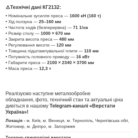
⚠️Технічні дані
КГ2132
:
• Номінальне зусилля преса —
1600 кН (160 т)
• Хід ползуна —
25–160 мм
• Частота ходів (безперервна) —
71 1/хв
• Розмір столу —
1000 × 670 мм
• Закрита висота преса —
480 мм
• Регулювання висоти —
120 мм
• Товщина підштампувальної плити —
110 мм
• Потужність головного приводу —
16 кВт
• Габарити преса —
2100 × 2340 × 3700 мм
• Маса преса —
12,3 т
Реалізуємо наступне металообробне
обладнання, фото, технічний стан та актуальні ціна
дивіться в нашому
Telegram-каналі «Верстати
Україна»!
Локація -
м. Київ, м. Вінниця, м. Тернопіль, Чернігівська обл,
Житомир, м. Дніпро, м. Запоріжжя
Токарно-гвинторізні верстати