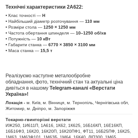
Технічні характеристики 2А622
:
• Клас точності —
Н
• Найбільший діаметр розточування —
110 мм
• Розміри стола —
1250 × 1250 мм
• Частота обертання шпинделя —
10–1250 об/хв
• Потужність —
10 кВт
• Габарити станка —
6770 × 3850 × 3100 мм
• Маса станка —
15,5 т
Реалізуємо наступне металообробне
обладнання, фото, технічний стан та актуальні ціна
дивіться в нашому
Telegram-каналі «Верстати
Україна»!
Локація -
м. Київ, м. Вінниця, м. Тернопіль, Чернігівська обл,
Житомир, м. Дніпро, м. Запоріжжя
Токарно-гвинторізні верстати
ИЖ250, 1И611П, 1А616, 1К62, 1К625, 16Б16КП, 16Е16КП,
16Б16Ф3, 16К20, 16К20П, 16К20ПФ1, ФТ11, 16Б25ПФ, 16К25,
1М63, 1М63Ф101, 1М63Б, 1М64, 16К40, ДІП300, 1М65