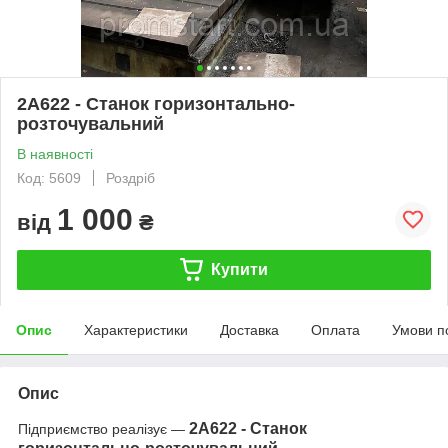
2А622 - Станок горизонтально-
розточувальний
В наявності
Код: 5609
Роздріб
1 000
від
₴
Купити
Опис
Характеристики
Доставка
Оплата
Умови п
Опис
2А622 - Станок
Підприємство реалізує —