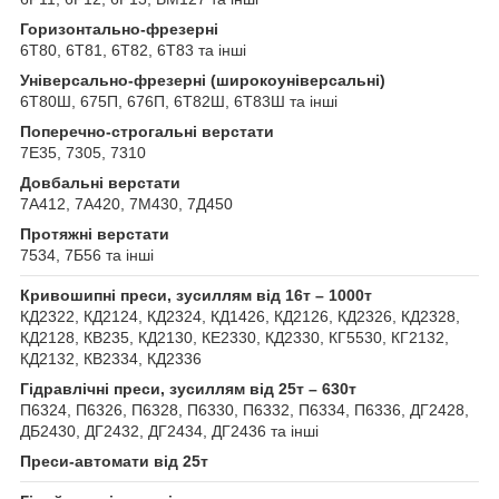
Горизонтально-фрезерні
6Т80, 6Т81, 6Т82, 6Т83 та інші
Універсально-фрезерні (широкоуніверсальні)
6Т80Ш, 675П, 676П, 6Т82Ш, 6Т83Ш та інші
Поперечно-строгальні верстати
7Е35, 7305, 7310
Довбальні верстати
7А412, 7А420, 7М430, 7Д450
Протяжні верстати
7534, 7Б56 та інші
Кривошипні преси, зусиллям від 16т – 1000т
КД2322, КД2124, КД2324, КД1426, КД2126, КД2326, КД2328,
КД2128, КВ235, КД2130, КЕ2330, КД2330, КГ5530, КГ2132,
КД2132, КВ2334, КД2336
Гідравлічні преси, зусиллям від 25т – 630т
П6324, П6326, П6328, П6330, П6332, П6334, П6336, ДГ2428,
ДБ2430, ДГ2432, ДГ2434, ДГ2436 та інші
Преси-автомати від 25т