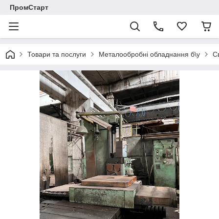
ПромСтарт
Товари та послуги
Металообробні обладнання б\у
С