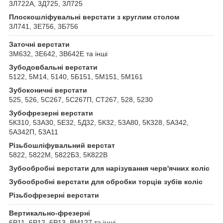
3Л722А, 3Д725, 3Л725
Плоскошліфувальні верстати з круглим столом
3Л741, 3Е756, 3Б756
Заточні верстати
3М632, 3Е642, 3В642Е та інші
Зубодовбальні верстати
5122, 5М14, 5140, 5Б151, 5М151, 5М161
Зубоконичні верстати
525, 526, 5С267, 5С267П, СТ267, 528, 5230
Зубофрезерні верстати
5К310, 53А30, 5Е32, 5Д32, 5К32, 53А80, 5К328, 5А342,
5А342П, 53А11
Різьбошліфувальний верстат
5822, 5822М, 5822Б3, 5К822В
Зубообробні верстати для нарізування черв'ячних коліс
Зубообробні верстати для обробки торців зубів коліс
Різьбофрезерні верстати
Вертикально-фрезерні
6Р11, 6Р12, 6Р13, ВМ127 та інші