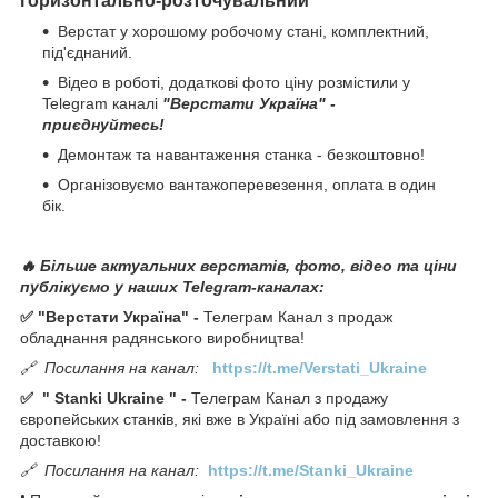
горизонтально-розточувальний
Верстат у хорошому робочому стані, комплектний,
під'єднаний.
Відео в роботі, додаткові фото ціну розмістили у
Telegram каналі
"Верстати Україна" -
приєднуйтесь!
Демонтаж та навантаження станка - безкоштовно!
Організовуємо вантажоперевезення, оплата в один
бік.
🔥 Більше актуальних верстатів, фото, відео та ціни
публікуємо у наших Telegram-каналах:
✅ "Верстати Україна" -
Телеграм Канал з продаж
обладнання радянського виробництва!
🔗
Посилання на канал:
https://t.me/Verstati_Ukraine
✅
"
Stanki Ukraine
" -
Телеграм Канал з продажу
європейських станків, які вже в Україні або під замовлення з
доставкою!
🔗
Посилання на канал:
https://t.me/Stanki_Ukraine