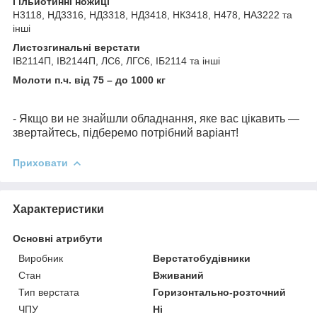
Гільйотинні ножиці
Н3118, НД3316, НД3318, НД3418, НК3418, Н478, НА3222 та
інші
Листозгинальні верстати
ІВ2114П, ІВ2144П, ЛС6, ЛГС6, ІБ2114 та інші
Молоти п.ч. від 75 – до 1000 кг
- Якщо ви не знайшли обладнання, яке вас цікавить —
звертайтесь, підберемо потрібний варіант!
Приховати
Характеристики
Основні атрибути
Виробник
Верстатобудівники
Стан
Вживаний
Тип верстата
Горизонтально-розточний
ЧПУ
Ні