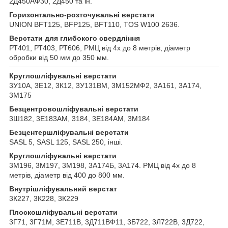
2Д450АФ30, 2Д450 та ін.
Горизонтально-розточувальні верстати
UNION BFT125, BFP125, BFT110, TOS W100 2636.
Верстати для глибокого свердління
РТ401, РТ403, РТ606, РМЦ від 4х до 8 метрів, діаметр
обробки від 50 мм до 350 мм.
Круглошліфувальні верстати
3У10А, 3Е12, 3К12, 3У131ВМ, 3М152МФ2, 3А161, 3А174,
3М175
Безцентровошліфувальні верстати
3Ш182, 3Е183АМ, 3184, 3Е184АМ, 3М184
Безцентершліфувальні верстати
SASL 5, SASL 125, SASL 250, інші.
Круглошліфувальні верстати
3М196, 3М197, 3М198, 3А174Б, 3А174. РМЦ від 4х до 8
метрів, діаметр від 400 до 800 мм.
Внутрішліфувальний верстат
3К227, 3К228, 3К229
Плоскошліфувальні верстати
3Г71, 3Г71М, 3Е711В, 3Д711ВФ11, 3Б722, 3Л722В, 3Д722,