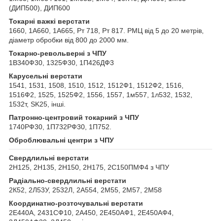
(ДИП500), ДИП600
Токарні важкі верстати
1660, 1А660, 1А665, Рт 718, Рт 817. РМЦ від 5 до 20 метрів,
діаметр обробки від 800 до 2000 мм.
Токарно-револьверні з ЧПУ
1В340Ф30, 1325Ф30, 1П426ДФ3
Карусельні верстати
1541, 1531, 1508, 1510, 1512, 1512Ф1, 1512Ф2, 1516,
1516Ф2, 1525, 1525Ф2, 1556, 1557, 1м557, 1л532, 1532,
1532т, SK25, інші.
Патронно-центровий токарний з ЧПУ
1740РФ30, 1П732РФ30, 1П752.
Оброблювальні центри з ЧПУ
Свердлильні верстати
2Н125, 2Н135, 2Н150, 2Н175, 2С150ПМФ4 з ЧПУ
Радіально-свердлильні верстати
2К52, 2Л53У, 2532Л, 2А554, 2М55, 2М57, 2М58
Координатно-розточувальні верстати
2Е440А, 2431СФ10, 2А450, 2Е450АФ1, 2Е450АФ4,