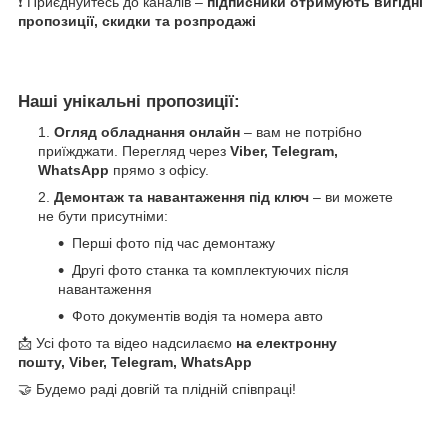
❗ Приєднуйтесь до каналів –
підписники отримують вигідні
пропозиції, скидки та розпродажі
Наші унікальні пропозиції:
Огляд обладнання онлайн
– вам не потрібно
приїжджати. Перегляд через
Viber, Telegram,
WhatsApp
прямо з офісу.
Демонтаж та навантаження під ключ
– ви можете
не бути присутніми:
Перші фото під час демонтажу
Другі фото станка та комплектуючих після
навантаження
Фото документів водія та номера авто
📩 Усі фото та відео надсилаємо
на електронну
пошту, Viber, Telegram, WhatsApp
🤝 Будемо раді довгій та плідній співпраці!