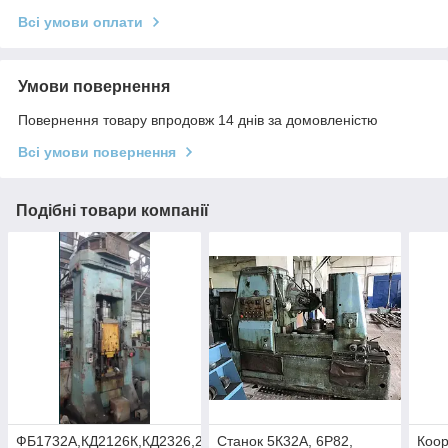
Всі умови оплати
Умови повернення
Повернення товару впродовж 14 днів за домовленістю
Всі умови повернення
Подібні товари компанії
ФБ1732А,КД2126К,КД2326,2431СФ10
Станок 5К32А, 6Р82,
Коор