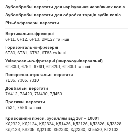
Зубообробні верстати для нарізування черв'ячних коліс
Зубообробні верстати для обробки торців зубів коліс
Різьбофрезерні верстати
Вертикально-фрезерні
6Р11, 6Р12, 6Р13, ВМ127 та інші
Горизонтально-фрезерні
6Т80, 6Т81, 6Т82, 6Т83 та інші
Універсально-фрезерні (широкоуніверсальні)
6Т80Ш, 675П, 676П, 6Т82Ш, 6Т83Ш та інші
Поперечно-строгальні верстати
7Е35, 7305, 7310
Довбальні верстати
7А412, 7А420, 7М430, 7Д450
Протяжні верстати
7534, 7Б56 та інші
Кривошипні преси, зусиллям від 16т – 1000т
КД2322, КД2124, КД2324, КД1426, КД2126, КД2326, КД2328,
КД2128, КВ235, КД2130, КЕ2330, КД2330, КГ5530, КГ2132,