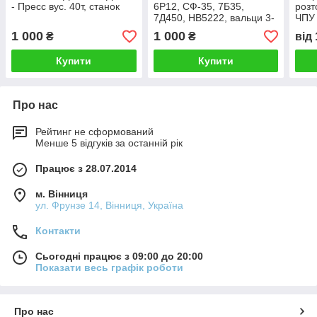
- Пресс вус. 40т, станок
6Р12, СФ-35, 7Б35,
розт
7Д450, НВ5222, вальци 3-
ЧПУ
х і 4-х
1 000
1 000
₴
₴
від
Купити
Купити
Про нас
Рейтинг не сформований
Менше 5 відгуків за останній рік
Працює з 28.07.2014
м. Вінниця
ул. Фрунзе 14, Вінниця, Україна
Контакти
Сьогодні працює з 09:00 до 20:00
Показати весь графік роботи
Про нас