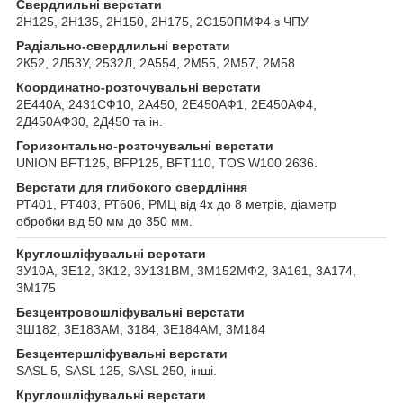
Свердлильні верстати
2Н125, 2Н135, 2Н150, 2Н175, 2С150ПМФ4 з ЧПУ
Радіально-свердлильні верстати
2К52, 2Л53У, 2532Л, 2А554, 2М55, 2М57, 2М58
Координатно-розточувальні верстати
2Е440А, 2431СФ10, 2А450, 2Е450АФ1, 2Е450АФ4,
2Д450АФ30, 2Д450 та ін.
Горизонтально-розточувальні верстати
UNION BFT125, BFP125, BFT110, TOS W100 2636.
Верстати для глибокого свердління
РТ401, РТ403, РТ606, РМЦ від 4х до 8 метрів, діаметр
обробки від 50 мм до 350 мм.
Круглошліфувальні верстати
3У10А, 3Е12, 3К12, 3У131ВМ, 3М152МФ2, 3А161, 3А174,
3М175
Безцентровошліфувальні верстати
3Ш182, 3Е183АМ, 3184, 3Е184АМ, 3М184
Безцентершліфувальні верстати
SASL 5, SASL 125, SASL 250, інші.
Круглошліфувальні верстати