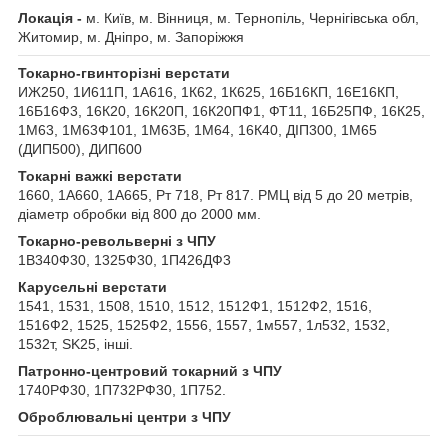
Локація -
м. Київ, м. Вінниця, м. Тернопіль, Чернігівська обл,
Житомир, м. Дніпро, м. Запоріжжя
Токарно-гвинторізні верстати
ИЖ250, 1И611П, 1А616, 1К62, 1К625, 16Б16КП, 16Е16КП,
16Б16Ф3, 16К20, 16К20П, 16К20ПФ1, ФТ11, 16Б25ПФ, 16К25,
1М63, 1М63Ф101, 1М63Б, 1М64, 16К40, ДІП300, 1М65
(ДИП500), ДИП600
Токарні важкі верстати
1660, 1А660, 1А665, Рт 718, Рт 817. РМЦ від 5 до 20 метрів,
діаметр обробки від 800 до 2000 мм.
Токарно-револьверні з ЧПУ
1В340Ф30, 1325Ф30, 1П426ДФ3
Карусельні верстати
1541, 1531, 1508, 1510, 1512, 1512Ф1, 1512Ф2, 1516,
1516Ф2, 1525, 1525Ф2, 1556, 1557, 1м557, 1л532, 1532,
1532т, SK25, інші.
Патронно-центровий токарний з ЧПУ
1740РФ30, 1П732РФ30, 1П752.
Оброблювальні центри з ЧПУ