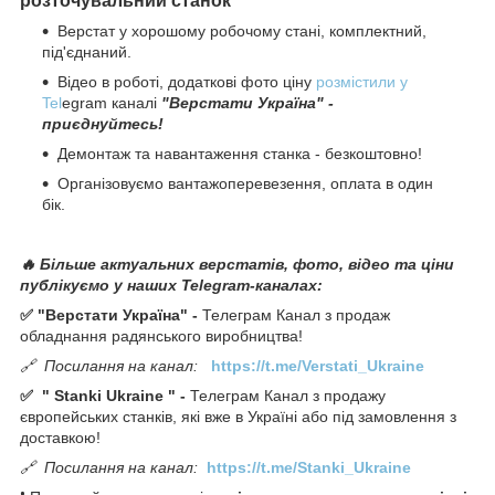
розточувальний станок
Верстат у хорошому робочому стані, комплектний,
під'єднаний.
Відео в роботі, додаткові фото ціну
розмістили у
Tel
egram каналі
"Верстати Україна" -
приєднуйтесь!
Демонтаж та навантаження станка - безкоштовно!
Організовуємо вантажоперевезення, оплата в один
бік.
🔥 Більше актуальних верстатів, фото, відео та ціни
публікуємо у наших Telegram-каналах:
✅ "Верстати Україна" -
Телеграм Канал з продаж
обладнання радянського виробництва!
🔗
Посилання на канал:
https://t.me/Verstati_Ukraine
✅
"
Stanki Ukraine
" -
Телеграм Канал з продажу
європейських станків, які вже в Україні або під замовлення з
доставкою!
🔗
Посилання на канал:
https://t.me/Stanki_Ukraine