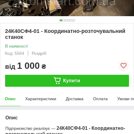
24К40СФ4-01 - Координатно-розточувальний
станок
В наявності
Код: 5564
Роздріб
1 000
від
₴
Купити
Опис
Характеристики
Доставка
Оплата
Умови п
Опис
24К40СФ4-01 - Координатно-
Підприємство реалізує —