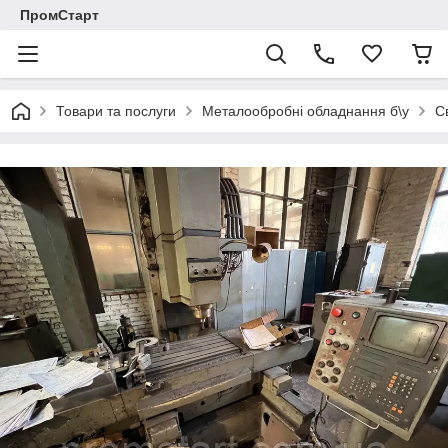
ПромСтарт
Товари та послуги
Металообробні обладнання б\у
С