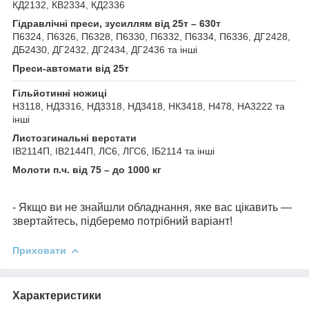
КД2132, КВ2334, КД2336
Гідравлічні преси, зусиллям від 25т – 630т
П6324, П6326, П6328, П6330, П6332, П6334, П6336, ДГ2428,
ДБ2430, ДГ2432, ДГ2434, ДГ2436 та інші
Преси-автомати від 25т
Гільйотинні ножиці
Н3118, НД3316, НД3318, НД3418, НК3418, Н478, НА3222 та
інші
Листозгинальні верстати
ІВ2114П, ІВ2144П, ЛС6, ЛГС6, ІБ2114 та інші
Молоти п.ч. від 75 – до 1000 кг
- Якщо ви не знайшли обладнання, яке вас цікавить —
звертайтесь, підберемо потрібний варіант!
Приховати
Характеристики