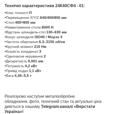
Технічні характеристики 24К40СФ4 - 01:
•Клас точності:
П
•Переміщення X/Y/Z:
640/400/800 мм
•Стол:
400×800 мм
•Навантаження стола:
8000 Н
•Відстань шпиндель-стіл:
130–630 мм
•Конус шпинделя:
ISO40 / Морзе 4
•Частота обертання:
6,3–3150 об/хв
•Крутний момент:
210 Нм
•Кількість координат:
3
•Одночасне керування:
2
•Дискретність:
0,001 мм
•Потужність:
4,2 кВт
•Привід подач:
1,1 кВт
•Вага:
4,36–5,5 т
Реалізуємо наступне металообробне
обладнання, фото, технічний стан та актуальні ціна
дивіться в нашому
Telegram-каналі «Верстати
Україна»!