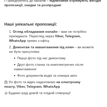
❗ Приєднуйтесь до каналів –
підписники отримують вигідні
пропозиції, скидки та розпродажі
Наші унікальні пропозиції:
Огляд обладнання онлайн
– вам не потрібно
приїжджати. Перегляд через
Viber, Telegram,
WhatsApp
прямо з офісу.
Демонтаж та навантаження під ключ
– ви можете
не бути присутніми:
Перші фото під час демонтажу
Другі фото станка та комплектуючих після
навантаження
Фото документів водія та номера авто
📩 Усі фото та відео надсилаємо
на електронну
пошту, Viber, Telegram, WhatsApp
🤝 Будемо раді довгій та плідній співпраці!