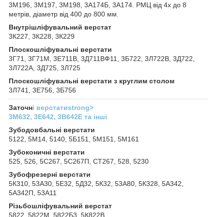
3М196, 3М197, 3М198, 3А174Б, 3А174. РМЦ від 4х до 8
метрів, діаметр від 400 до 800 мм.
Внутрішліфувальний верстат
3К227, 3К228, 3К229
Плоскошліфувальні верстати
3Г71, 3Г71М, 3Е711В, 3Д711ВФ11, 3Б722, 3Л722В, 3Д722,
3Л722А, 3Д725, 3Л725
Плоскошліфувальні верстати з круглим столом
3Л741, 3Е756, 3Б756
Заточн
і верстатиstrong>
3М632, 3Е642, 3В642Е та інші
Зубодовбальні верстати
5122, 5М14, 5140, 5Б151, 5М151, 5М161
Зубоконичні верстати
525, 526, 5С267, 5С267П, СТ267, 528, 5230
Зубофрезерні верстати
5К310, 53А30, 5Е32, 5Д32, 5К32, 53А80, 5К328, 5А342,
5А342П, 53А11
Різьбошліфувальний верстат
5822, 5822М, 5822Б3, 5К822В