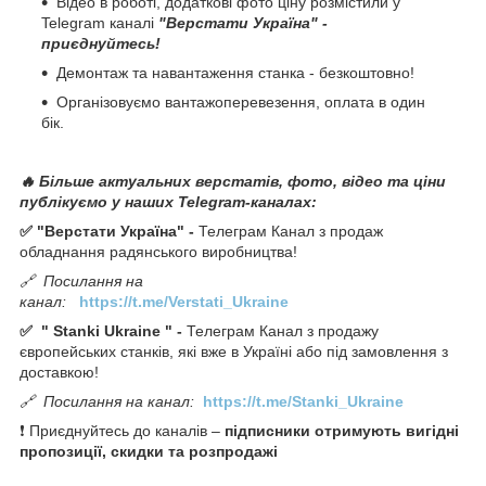
Відео в роботі, додаткові фото ціну розмістили у
Telegram каналі
"Верстати Україна" -
приєднуйтесь!
Демонтаж та навантаження станка - безкоштовно!
Організовуємо вантажоперевезення, оплата в один
бік.
🔥 Більше актуальних верстатів, фото, відео та ціни
публікуємо у наших Telegram-каналах:
✅ "Верстати Україна" -
Телеграм Канал з продаж
обладнання радянського виробництва!
🔗
Посилання на
канал:
https://t.me/Verstati_Ukraine
✅
"
Stanki Ukraine
" -
Телеграм Канал з продажу
європейських станків, які вже в Україні або під замовлення з
доставкою!
🔗
Посилання на канал:
https://t.me/Stanki_Ukraine
❗ Приєднуйтесь до каналів –
підписники отримують вигідні
пропозиції, скидки та розпродажі