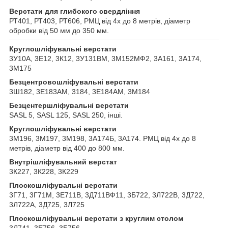
Верстати для глибокого свердління
РТ401, РТ403, РТ606, РМЦ від 4х до 8 метрів, діаметр
обробки від 50 мм до 350 мм.
Круглошліфувальні верстати
3У10А, 3Е12, 3К12, 3У131ВМ, 3М152МФ2, 3А161, 3А174,
3М175
Безцентровошліфувальні верстати
3Ш182, 3Е183АМ, 3184, 3Е184АМ, 3М184
Безцентершліфувальні верстати
SASL 5, SASL 125, SASL 250, інші.
Круглошліфувальні верстати
3М196, 3М197, 3М198, 3А174Б, 3А174. РМЦ від 4х до 8
метрів, діаметр від 400 до 800 мм.
Внутрішліфувальний верстат
3К227, 3К228, 3К229
Плоскошліфувальні верстати
3Г71, 3Г71М, 3Е711В, 3Д711ВФ11, 3Б722, 3Л722В, 3Д722,
3Л722А, 3Д725, 3Л725
Плоскошліфувальні верстати з круглим столом
3Л741, 3Е756, 3Б756