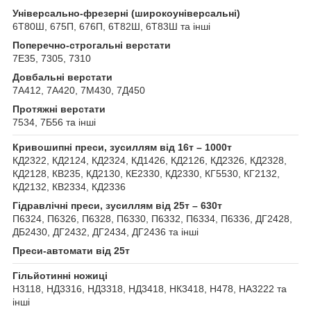
Універсально-фрезерні (широкоуніверсальні)
6Т80Ш, 675П, 676П, 6Т82Ш, 6Т83Ш та інші
Поперечно-строгальні верстати
7Е35, 7305, 7310
Довбальні верстати
7А412, 7А420, 7М430, 7Д450
Протяжні верстати
7534, 7Б56 та інші
Кривошипні преси, зусиллям від 16т – 1000т
КД2322, КД2124, КД2324, КД1426, КД2126, КД2326, КД2328,
КД2128, КВ235, КД2130, КЕ2330, КД2330, КГ5530, КГ2132,
КД2132, КВ2334, КД2336
Гідравлічні преси, зусиллям від 25т – 630т
П6324, П6326, П6328, П6330, П6332, П6334, П6336, ДГ2428,
ДБ2430, ДГ2432, ДГ2434, ДГ2436 та інші
Преси-автомати від 25т
Гільйотинні ножиці
Н3118, НД3316, НД3318, НД3418, НК3418, Н478, НА3222 та
інші