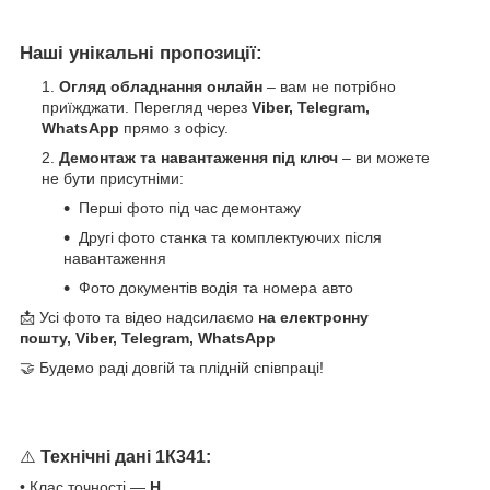
Наші унікальні пропозиції:
Огляд обладнання онлайн
– вам не потрібно
приїжджати. Перегляд через
Viber, Telegram,
WhatsApp
прямо з офісу.
Демонтаж та навантаження під ключ
– ви можете
не бути присутніми:
Перші фото під час демонтажу
Другі фото станка та комплектуючих після
навантаження
Фото документів водія та номера авто
📩 Усі фото та відео надсилаємо
на електронну
пошту, Viber, Telegram, WhatsApp
🤝 Будемо раді довгій та плідній співпраці!
⚠️
Технічні дані 1К341:
• Клас точності —
Н