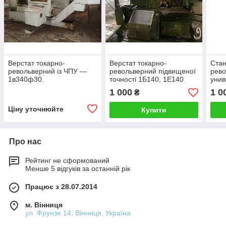
Верстат токарно-
Верстат токарно-
Стан
револьверний із ЧПУ —
револьверний підвищеної
рев
1в340ф30.
точності 1Б140, 1Е140
уни
1 000
1 0
₴
Ціну уточнюйте
Купити
Про нас
Рейтинг не сформований
Менше 5 відгуків за останній рік
Працює з 28.07.2014
м. Вінниця
ул. Фрунзе 14, Вінниця, Україна