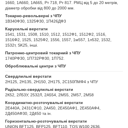
1660, 1А660, 1А665, Рт 718, Рт 817. РМЦ від 5 до 20 метрів,
діаметр обробки від 800 до 2000 мм.
Токарно-револьверні з ЧПУ
1В340Ф30, 1325Ф30, 1П426ДФ3
Карусельні верстати
1541, 1531, 1508, 1510, 1512, 1512Ф1, 1512Ф2, 1516,
1516Ф2, 1525, 1525Ф2, 1556, 1557, 1м557, 1л532, 1532,
1532т, SK25, інші.
Патронно-центровий токарний з ЧПУ
1740РФ30, 1П732РФ30, 1П752.
Оброблювальні центри з ЧПУ
Свердлильні верстати
2Н125, 2Н135, 2Н150, 2Н175, 2С150ПМФ4 з ЧПУ
Радіально-свердлильні верстати
2К52, 2Л53У, 2532Л, 2А554, 2М55, 2М57, 2М58
Координатно-розточувальні верстати
2Е440А, 2431СФ10, 2А450, 2Е450АФ1, 2Е450АФ4,
2Д450АФ30, 2Д450 та ін.
Горизонтально-розточувальні верстати
UNION BFT125, BFP125, BFT110, TOS W100 2636.