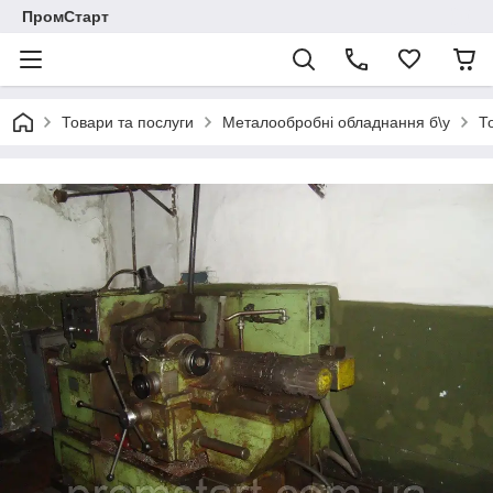
ПромСтарт
Товари та послуги
Металообробні обладнання б\у
Т