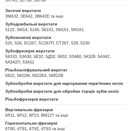
Заточні верстати
3М632, 3Е642, 3В642Е та інші
Зубодовбальні верстати
5122, 5М14, 5140, 5Б151, 5М151, 5М161
Зубоконичні верстати
525, 526, 5С267, 5С267П, СТ267, 528, 5230
Зубофрезерні верстати
5К310, 53А30, 5Е32, 5Д32, 5К32, 53А80, 5К328, 5А342,
5А342П, 53А11
Різьбошліфувальний верстат
5822, 5822М, 5822Б3, 5К822В
Зубообробні верстати для нарізування черв'ячних коліс
Зубообробні верстати для обробки торців зубів коліс
Різьбофрезерні верстати
Вертикально-фрезерні
6Р11, 6Р12, 6Р13, ВМ127 та інші
Горизонтально-фрезерні
6Т80, 6Т81, 6Т82, 6Т83 та інші