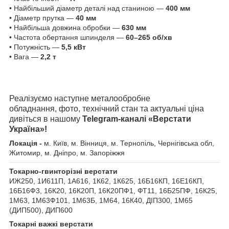
• Найбільший діаметр деталі над станиною —
400 мм
• Діаметр прутка —
40 мм
• Найбільша довжина обробки —
630 мм
• Частота обертання шпинделя —
60–265 об/хв
• Потужність —
5,5 кВт
• Вага —
2,2 т
Реалізуємо наступне металообробне
обладнання, фото, технічний стан та актуальні ціна
дивіться в нашому
Telegram-каналі «Верстати
Україна»!
Локація -
м. Київ, м. Вінниця, м. Тернопіль, Чернігівська обл,
Житомир, м. Дніпро, м. Запоріжжя
Токарно-гвинторізні верстати
ИЖ250, 1И611П, 1А616, 1К62, 1К625, 16Б16КП, 16Е16КП,
16Б16Ф3, 16К20, 16К20П, 16К20ПФ1, ФТ11, 16Б25ПФ, 16К25,
1М63, 1М63Ф101, 1М63Б, 1М64, 16К40, ДІП300, 1М65
(ДИП500), ДИП600
Токарні важкі верстати