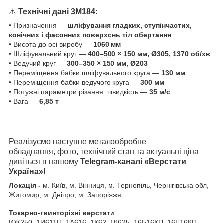
⚠️
Технічні дані 3М184:
• Призначення —
шліфування гладких, ступінчастих,
конічних і фасонних поверхонь тіл обертання
• Висота до осі виробу —
1060 мм
• Шліфувальний круг —
400–500 × 150 мм, Ø305, 1370 об/хв
• Ведучий круг —
300–350 × 150 мм, Ø203
• Переміщення бабки шліфувального круга —
130 мм
• Переміщення бабки ведучого круга —
300 мм
• Потужні параметри різання: швидкість —
35 м/с
• Вага —
6,85 т
Реалізуємо наступне металообробне
обладнання, фото, технічний стан та актуальні ціна
дивіться в нашому
Telegram-каналі «Верстати
Україна»!
Локація -
м. Київ, м. Вінниця, м. Тернопіль, Чернігівська обл,
Житомир, м. Дніпро, м. Запоріжжя
Токарно-гвинторізні верстати
ИЖ250, 1И611П, 1А616, 1К62, 1К625, 16Б16КП, 16Е16КП,