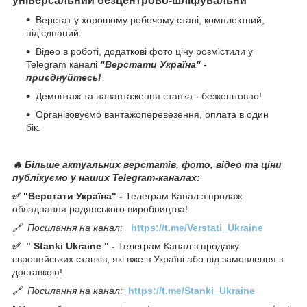
універсальний безцентрово-шліфувальни
Верстат у хорошому робочому стані, комплектний,
під'єднаний.
Відео в роботі, додаткові фото ціну розмістили у
Telegram каналі
"Верстати Україна" -
приєднуйтесь!
Демонтаж та навантаження станка - безкоштовно!
Організовуємо вантажоперевезення, оплата в один
бік.
🔥 Більше актуальних верстатів, фото, відео та ціни
публікуємо у наших Telegram-каналах:
✅ "Верстати Україна" -
Телеграм Канал з продаж
обладнання радянського виробництва!
🔗
Посилання на канал:
https://t.me/Verstati_Ukraine
✅
"
Stanki Ukraine
" -
Телеграм Канал з продажу
європейських станків, які вже в Україні або під замовлення з
доставкою!
🔗
Посилання на канал:
https://t.me/Stanki_Ukraine