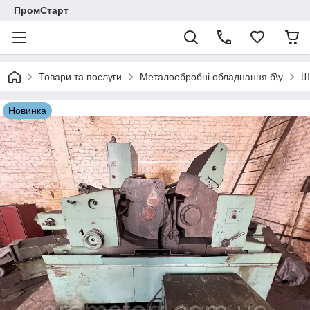
ПромСтарт
Товари та послуги
Металообробні обладнання б\у
Ш
Новинка