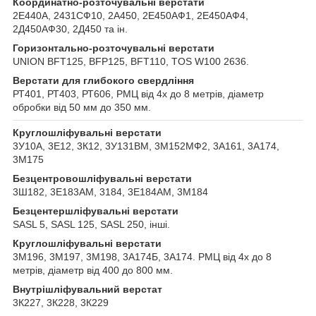
Координатно-розточувальні верстати
2Е440А, 2431СФ10, 2А450, 2Е450АФ1, 2Е450АФ4,
2Д450АФ30, 2Д450 та ін.
Горизонтально-розточувальні верстати
UNION BFT125, BFP125, BFT110, TOS W100 2636.
Верстати для глибокого свердління
РТ401, РТ403, РТ606, РМЦ від 4х до 8 метрів, діаметр
обробки від 50 мм до 350 мм.
Круглошліфувальні верстати
3У10А, 3Е12, 3К12, 3У131ВМ, 3М152МФ2, 3А161, 3А174,
3М175
Безцентровошліфувальні верстати
3Ш182, 3Е183АМ, 3184, 3Е184АМ, 3М184
Безцентершліфувальні верстати
SASL 5, SASL 125, SASL 250, інші.
Круглошліфувальні верстати
3М196, 3М197, 3М198, 3А174Б, 3А174. РМЦ від 4х до 8
метрів, діаметр від 400 до 800 мм.
Внутрішліфувальний верстат
3К227, 3К228, 3К229