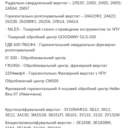
Радіально-свердлильний верстат – 2Л53У; 2А55; 2Н55; 2М55;
2А554; 2М57
Горизонтально-розточувальний верстат – 2А622Ф2; 2А622;
2622В; 2620ВФ1; 2620А; 2Л614; 2А614
· NILES - Токарний станок з приводним інструментом та ЧПУ
· Токарний обробний центр GOODWAY GLS-200
ГДВ 400 ПМ1Ф4 - Горизонтальний свердлильно-фрезерно-
розточувальний
ІС 500 - Оброблювальний центр
ГФ2450 - Оброблювальний центр, фрезерний верстат
2204вмф4 - Горизонтально-Фрезерний верстат з ЧПУ
Оброблюючий центр СМ500
Фрезерний горизонтальний 4-осьовий обробний центр Heller
Bea 07 (Німеччина)
Круглошліфувальний верстат - 3У10МАФ10; 3Б12; 3К12;
3Е12; 3А130; 3М151В; 3Б151П; 3Б161; 3У131; 3132; 3У132М
Безцентровошліфувальний верстат – 3Е183В; 3Е183ВМ;
3184; 3Е184В; 3А184; 3М184І