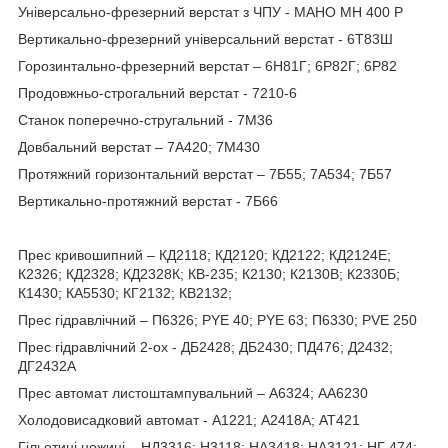
Універсально-фрезерний верстат з ЧПУ - MAHO MH 400 P
Вертикально-фрезерний універсальний верстат - 6Т83Ш
Горозинтально-фрезерний верстат – 6Н81Г; 6Р82Г; 6Р82
Продовжньо-строгальний верстат - 7210-6
Станок поперечно-стругальний - 7M36
Довбальний верстат – 7А420; 7М430
Протяжний горизонтальний верстат – 7Б55; 7А534; 7Б57
Вертикально-протяжний верстат - 7Б66
Прес кривошипний – КД2118; КД2120; КД2122; КД2124Е;
К2326; КД2328; КД2328К; КВ-235; К2130; К2130В; К2330Б;
К1430; КА5530; КГ2132; КВ2132;
Прес гідравлічний – П6326; PYE 40; PYE 63; П6330; PVE 250
Прес гідравлічний 2-ох - ДБ2428; ДБ2430; ПД476; Д2432;
ДГ2432А
Прес автомат листоштампувальний – А6324; АА6230
Холодовисадковий автомат - А1221; А2418А; АТ421
Гільотині ножиці – НД3316; Н3118; НА3418; НА3121; НГ 474;