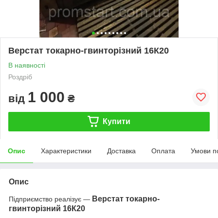
Верстат токарно-гвинторізний 16К20
В наявності
Роздріб
1 000
від
₴
Купити
Опис
Характеристики
Доставка
Оплата
Умови п
Опис
Верстат токарно-
Підприємство реалізує —
гвинторізний 16К20