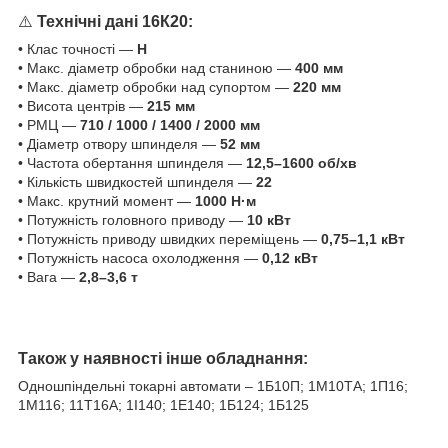
⚠️
Технічні дані 16К20:
• Клас точності —
Н
• Макс. діаметр обробки над станиною —
400 мм
• Макс. діаметр обробки над супортом —
220 мм
• Висота центрів —
215 мм
• РМЦ —
710 / 1000 / 1400 / 2000 мм
• Діаметр отвору шпинделя —
52 мм
• Частота обертання шпинделя —
12,5–1600 об/хв
• Кількість швидкостей шпинделя —
22
• Макс. крутний момент —
1000 Н·м
• Потужність головного приводу —
10 кВт
• Потужність приводу швидких переміщень —
0,75–1,1 кВт
• Потужність насоса охолодження —
0,12 кВт
• Вага —
2,8–3,6 т
Також у наявності інше обладнання:
Одношпіндельні токарні автомати – 1Б10П; 1М10ТА; 1П16;
1M116; 11T16A; 1І140; 1Е140; 1Б124; 1Б125