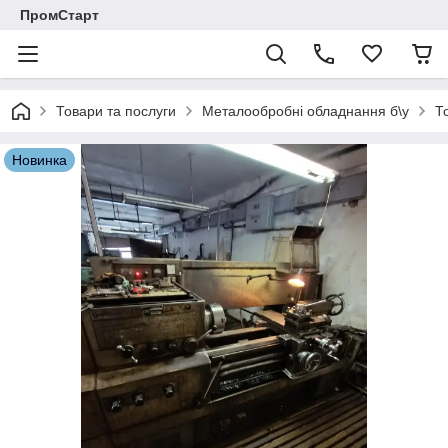
ПромСтарт
Товари та послуги
Металообробні обладнання б\у
Т
Новинка