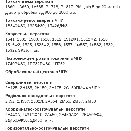
Токарні важкі верстати
1660, 1А660, 1А665, Рт 718, Рт 817. РМЦ від 5 до 20 метрів,
діаметр обробки від 800 до 2000 мм.
Токарно-револьверні з ЧПУ
1В340Ф30, 1325Ф30, 1П426ДФ3
Карусельні верстати
1541, 1531, 1508, 1510, 1512, 1512Ф1, 1512Ф2, 1516,
1516Ф2, 1525, 1525Ф2, 1556, 1557, 1м557, 1л532, 1532,
1532т, SK25, інші.
Патронно-центровий токарний з ЧПУ
1740РФ30, 1П732РФ30, 1П752.
Оброблювальні центри з ЧПУ
Свердлильні верстати
2Н125, 2Н135, 2Н150, 2Н175, 2С150ПМФ4 з ЧПУ
Радіально-свердлильні верстати
2К52, 2Л53У, 2532Л, 2А554, 2М55, 2М57, 2М58
Координатно-розточувальні верстати
2Е440А, 2431СФ10, 2А450, 2Е450АФ1, 2Е450АФ4,
2Д450АФ30, 2Д450 та ін.
Горизонтально-розточувальні верстати