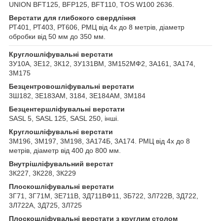
UNION BFT125, BFP125, BFT110, TOS W100 2636.
Верстати для глибокого свердління
РТ401, РТ403, РТ606, РМЦ від 4х до 8 метрів, діаметр
обробки від 50 мм до 350 мм.
Круглошліфувальні верстати
3У10А, 3Е12, 3К12, 3У131ВМ, 3М152МФ2, 3А161, 3А174,
3М175
Безцентровошліфувальні верстати
3Ш182, 3Е183АМ, 3184, 3Е184АМ, 3М184
Безцентершліфувальні верстати
SASL 5, SASL 125, SASL 250, інші.
Круглошліфувальні верстати
3М196, 3М197, 3М198, 3А174Б, 3А174. РМЦ від 4х до 8
метрів, діаметр від 400 до 800 мм.
Внутрішліфувальний верстат
3К227, 3К228, 3К229
Плоскошліфувальні верстати
3Г71, 3Г71М, 3Е711В, 3Д711ВФ11, 3Б722, 3Л722В, 3Д722,
3Л722А, 3Д725, 3Л725
Плоскошліфувальні верстати з круглим столом