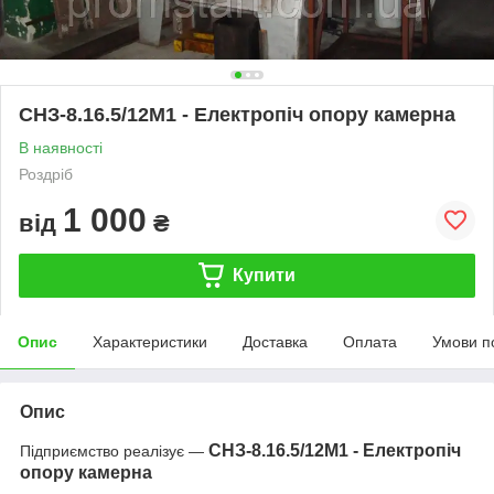
СНЗ-8.16.5/12М1 - Електропіч опору камерна
В наявності
Роздріб
1 000
від
₴
Купити
Опис
Характеристики
Доставка
Оплата
Умови п
Опис
СНЗ-8.16.5/12М1 - Електропіч
Підприємство реалізує —
опору камерна