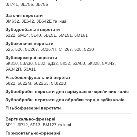
3Л741, 3Е756, 3Б756
Заточні верстати
3М632, 3Е642, 3В642Е та інші
Зубодовбальні верстати
5122, 5М14, 5140, 5Б151, 5М151, 5М161
Зубоконичні верстати
525, 526, 5С267, 5С267П, СТ267, 528, 5230
Зубофрезерні верстати
5К310, 53А30, 5Е32, 5Д32, 5К32, 53А80, 5К328, 5А342,
5А342П, 53А11
Різьбошліфувальний верстат
5822, 5822М, 5822Б3, 5К822В
Зубообробні верстати для нарізування черв'ячних коліс
Зубообробні верстати для обробки торців зубів коліс
Різьбофрезерні верстати
Вертикально-фрезерні
6Р11, 6Р12, 6Р13, ВМ127 та інші
Горизонтально-фрезерні