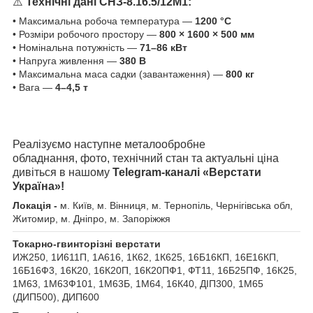
⚠️
Технічні дані
СНЗ-8.16.5/12М1
:
• Максимальна робоча температура —
1200 °C
• Розміри робочого простору —
800 × 1600 × 500 мм
• Номінальна потужність —
71–86 кВт
• Напруга живлення —
380 В
• Максимальна маса садки (завантаження) —
800 кг
• Вага —
4–4,5 т
Реалізуємо наступне металообробне
обладнання, фото, технічний стан та актуальні ціна
дивіться в нашому
Telegram-каналі «Верстати
Україна»!
Локація -
м. Київ, м. Вінниця, м. Тернопіль, Чернігівська обл,
Житомир, м. Дніпро, м. Запоріжжя
Токарно-гвинторізні верстати
ИЖ250, 1И611П, 1А616, 1К62, 1К625, 16Б16КП, 16Е16КП,
16Б16Ф3, 16К20, 16К20П, 16К20ПФ1, ФТ11, 16Б25ПФ, 16К25,
1М63, 1М63Ф101, 1М63Б, 1М64, 16К40, ДІП300, 1М65
(ДИП500), ДИП600