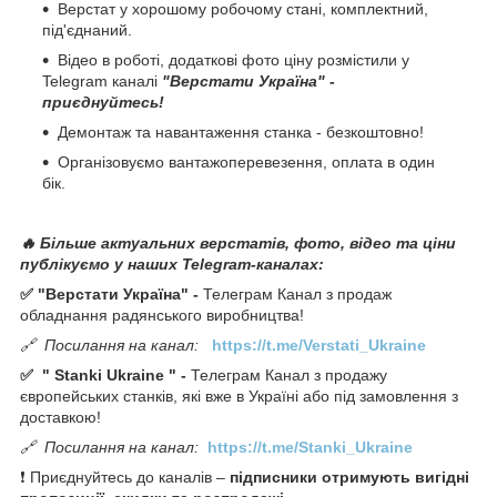
Верстат у хорошому робочому стані, комплектний,
під'єднаний.
Відео в роботі, додаткові фото ціну розмістили у
Telegram каналі
"Верстати Україна" -
приєднуйтесь!
Демонтаж та навантаження станка - безкоштовно!
Організовуємо вантажоперевезення, оплата в один
бік.
🔥 Більше актуальних верстатів, фото, відео та ціни
публікуємо у наших Telegram-каналах:
✅ "Верстати Україна" -
Телеграм Канал з продаж
обладнання радянського виробництва!
🔗
Посилання на канал:
https://t.me/Verstati_Ukraine
✅
"
Stanki Ukraine
" -
Телеграм Канал з продажу
європейських станків, які вже в Україні або під замовлення з
доставкою!
🔗
Посилання на канал:
https://t.me/Stanki_Ukraine
❗ Приєднуйтесь до каналів –
підписники отримують вигідні