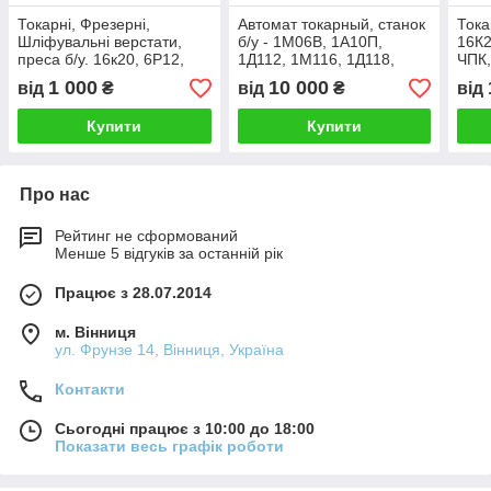
Токарні, Фрезерні,
Автомат токарный, станок
Тока
Шліфувальні верстати,
б/у - 1М06В, 1А10П,
16К2
преса б/у. 16к20, 6Р12,
1Д112, 1М116, 1Д118,
ЧПК,
3Е756, ВМ127, гф2171
11Т16А, 1Е125, 1И125,
1П7
1 000
10 000
від
₴
від
₴
від
1И140, 1Б216-6К, 1Б240
Купити
Купити
Про нас
Рейтинг не сформований
Менше 5 відгуків за останній рік
Працює з 28.07.2014
м. Вінниця
ул. Фрунзе 14, Вінниця, Україна
Контакти
Сьогодні працює з 10:00 до 18:00
Показати весь графік роботи