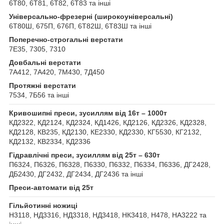
6Т80, 6Т81, 6Т82, 6Т83 та інші
Універсально-фрезерні (широкоуніверсальні)
6Т80Ш, 675П, 676П, 6Т82Ш, 6Т83Ш та інші
Поперечно-строгальні верстати
7Е35, 7305, 7310
Довбальні верстати
7А412, 7А420, 7М430, 7Д450
Протяжні верстати
7534, 7Б56 та інші
Кривошипні преси, зусиллям від 16т – 1000т
КД2322, КД2124, КД2324, КД1426, КД2126, КД2326, КД2328,
КД2128, КВ235, КД2130, КЕ2330, КД2330, КГ5530, КГ2132,
КД2132, КВ2334, КД2336
Гідравлічні преси, зусиллям від 25т – 630т
П6324, П6326, П6328, П6330, П6332, П6334, П6336, ДГ2428,
ДБ2430, ДГ2432, ДГ2434, ДГ2436 та інші
Преси-автомати від 25т
Гільйотинні ножиці
Н3118, НД3316, НД3318, НД3418, НК3418, Н478, НА3222 та