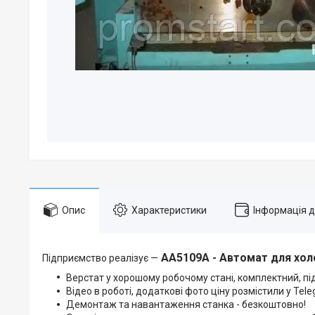
Опис
Характеристики
Інформація 
АА5109А - Автомат для хол
Підприємство реалізує —
Верстат у хорошому робочому стані, комплектний, пі
Відео в роботі, додаткові фото ціну розмістили у Tel
Демонтаж та навантаження станка - безкоштовно!