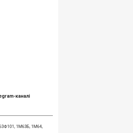
egram-каналі
М63Ф101, 1М63Б, 1М64,