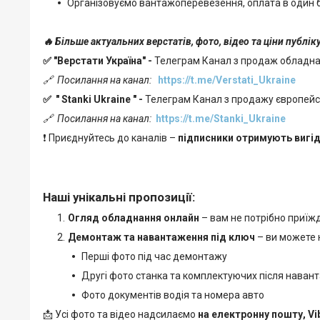
Організовуємо вантажоперевезення, оплата в один б
🔥 Більше актуальних верстатів, фото, відео та ціни публі
✅ "Верстати Україна" -
Телеграм Канал з продаж обладн
🔗
Посилання на канал:
https://t.me/Verstati_Ukraine
✅
"
Stanki Ukraine
" -
Телеграм Канал з продажу європейськ
🔗
Посилання на канал:
https://t.me/Stanki_Ukraine
❗ Приєднуйтесь до каналів –
підписники отримують вигід
Наші унікальні пропозиції:
Огляд обладнання онлайн
– вам не потрібно приїж
Демонтаж та навантаження під ключ
– ви можете н
Перші фото під час демонтажу
Другі фото станка та комплектуючих після наван
Фото документів водія та номера авто
📩 Усі фото та відео надсилаємо
на електронну пошту, Vi