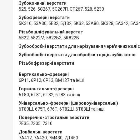
Зубоконичні верстати
525, 526, 5С267, 5С267П, СТ267, 528, 5230
Зубофрезерні верстати
5К310, 53А30, 5Е32, 5Д32, 5К32, 53А80, 5К328, 5А342, 5А3
Різьбошліфувальний верстат
5822, 5822М, 5822Б3, 5К822В
Зубообробні верстати для нарізування черв'ячних коліс
Зубообробні верстати для обробки торців зубів коліс
Різьбофрезерні верстати
Вертикально-фрезерні
6Р11, 6Р12, 6Р13, ВМ127 та інші
Горизонтально-фрезерні
6Т80, 6Т81, 6Т82, 6Т83 та інші
Універсально-фрезерні (широкоуніверсальні)
6Т80Ш, 675П, 676П, 6Т82Ш, 6Т83Ш та інші
Поперечно-строгальні верстати
7Е35, 7305, 7310
Довбальні верстати
7А412, 7А420, 7М430, 7Д450