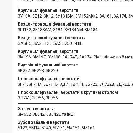
Круглошліфувальні верстати
3У10А, 3Е12, 3К12, 3У131ВМ, 3М152МФ2, 3А161, 3А174, 3
Безцентровошліфувальні верстати
3Ш182, 3Е183АМ, 3184, 3Е184АМ, 3М184
Безцентершліфувальні верстати
SASL 5, SASL 125, SASL 250, інші.
Круглошліфувальні верстати
3М196, 3М197, 3М198, 3А174Б, 3А174. РМЦ від 4х до 8 метр
Внутрішліфувальний верстат
3К227, 3К228, 3К229
Плоскошліфувальні верстати
3Г71, 3Г71М, 3Е711В, 3Д711ВФ11, 3Б722, 3Л722В, 3Д722, 
Плоскошліфувальні верстати з круглим столом
3Л741, 3Е756, 3Б756
Заточні верстати
3М632, 3Е642, 3В642Е та інші
Зубодовбальні верстати
5122, 5М14, 5140, 5Б151, 5М151, 5М161