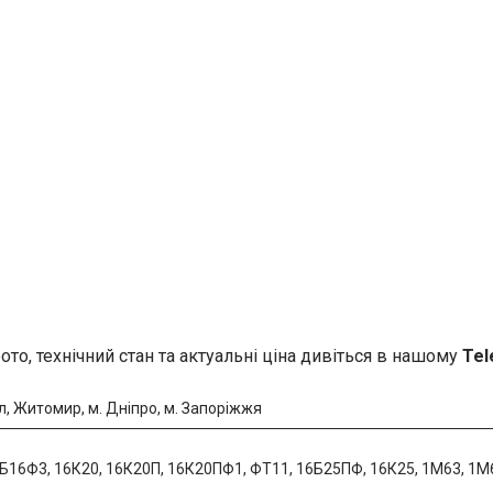
то, технічний стан та актуальні ціна дивіться в нашому
Tel
обл, Житомир, м. Дніпро, м. Запоріжжя
6Б16Ф3, 16К20, 16К20П, 16К20ПФ1, ФТ11, 16Б25ПФ, 16К25, 1М63, 1