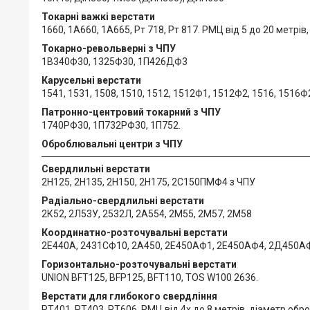
Токарні важкі верстати
1660, 1А660, 1А665, Рт 718, Рт 817. РМЦ від 5 до 20 метрів
Токарно-револьверні з ЧПУ
1В340Ф30, 1325Ф30, 1П426ДФ3
Карусельні верстати
1541, 1531, 1508, 1510, 1512, 1512Ф1, 1512Ф2, 1516, 1516Ф2,
Патронно-центровий токарний з ЧПУ
1740РФ30, 1П732РФ30, 1П752.
Оброблювальні центри з ЧПУ
Свердлильні верстати
2Н125, 2Н135, 2Н150, 2Н175, 2С150ПМФ4 з ЧПУ
Радіально-свердлильні верстати
2К52, 2Л53У, 2532Л, 2А554, 2М55, 2М57, 2М58
Координатно-розточувальні верстати
2Е440А, 2431СФ10, 2А450, 2Е450АФ1, 2Е450АФ4, 2Д450АФ3
Горизонтально-розточувальні верстати
UNION BFT125, BFP125, BFT110, TOS W100 2636.
Верстати для глибокого свердління
РТ401, РТ403, РТ606, РМЦ від 4х до 8 метрів, діаметр обро