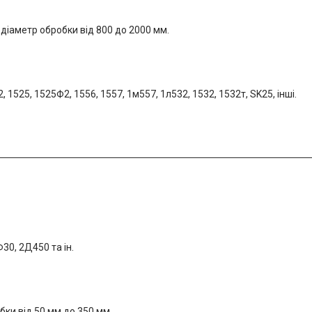
, діаметр обробки від 800 до 2000 мм.
 1525, 1525Ф2, 1556, 1557, 1м557, 1л532, 1532, 1532т, SK25, інші.
0, 2Д450 та ін.
бки від 50 мм до 350 мм.