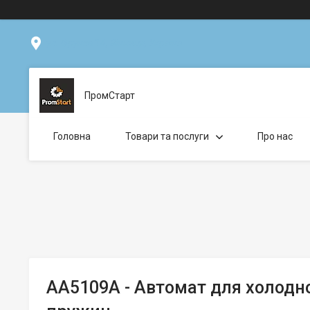
ул. Фрунзе 14, Вінниця, Україна
ПромСтарт
Головна
Товари та послуги
Про нас
АА5109А - Автомат для холодн