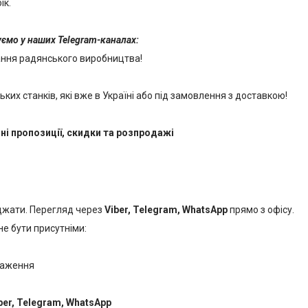
ік.
куємо у наших Telegram-каналах:
ання радянського виробництва!
их станків, які вже в Україні або під замовлення з доставкою!
ні пропозиції, скидки та розпродажі
джати. Перегляд через
Viber, Telegram, WhatsApp
прямо з офісу.
е бути присутніми:
таження
ber, Telegram, WhatsApp