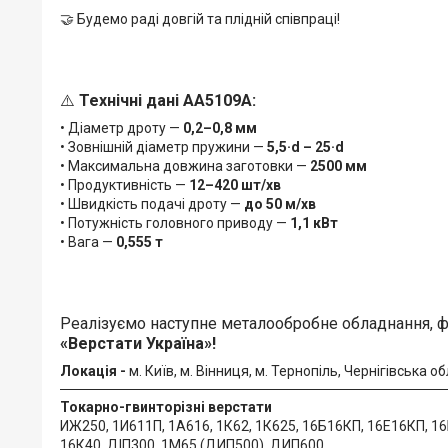
🤝 Будемо раді довгій та плідній співпраці!
⚠️
Технічні дані АА5109А:
• Діаметр дроту —
0,2–0,8 мм
• Зовнішній діаметр пружини —
5,5·d – 25·d
• Максимальна довжина заготовки —
2500 мм
• Продуктивність —
12–420 шт/хв
• Швидкість подачі дроту —
до 50 м/хв
• Потужність головного приводу —
1,1 кВт
• Вага —
0,555 т
Реалізуємо наступне металообробне обладнання, фо
«Верстати Україна»!
Локація -
м. Київ, м. Вінниця, м. Тернопіль, Чернігівська 
Токарно-гвинторізні верстати
ИЖ250, 1И611П, 1А616, 1К62, 1К625, 16Б16КП, 16Е16КП, 1
16К40, ДІП300, 1М65 (ДИП500), ДИП600