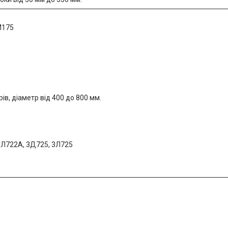
М175
ів, діаметр від 400 до 800 мм.
3Л722А, 3Д725, 3Л725