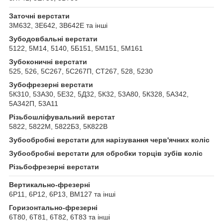
Заточні верстати
3М632, 3Е642, 3В642Е та інші
Зубодовбальні верстати
5122, 5М14, 5140, 5Б151, 5М151, 5М161
Зубоконичні верстати
525, 526, 5С267, 5С267П, СТ267, 528, 5230
Зубофрезерні верстати
5К310, 53А30, 5Е32, 5Д32, 5К32, 53А80, 5К328, 5А342,
5А342П, 53А11
Різьбошліфувальний верстат
5822, 5822М, 5822Б3, 5К822В
Зубообробні верстати для нарізування черв'ячних коліс
Зубообробні верстати для обробки торців зубів коліс
Різьбофрезерні верстати
Вертикально-фрезерні
6Р11, 6Р12, 6Р13, ВМ127 та інші
Горизонтально-фрезерні
6Т80, 6Т81, 6Т82, 6Т83 та інші