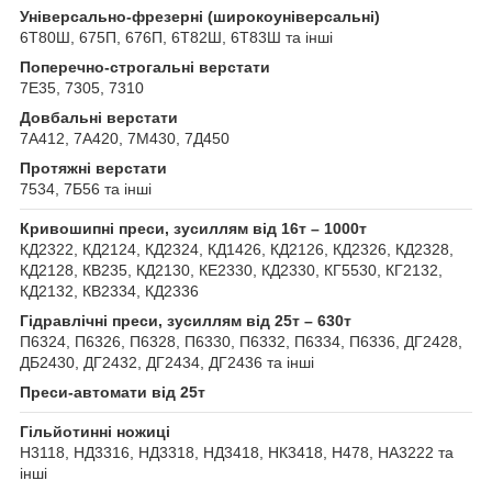
Універсально-фрезерні (широкоуніверсальні)
6Т80Ш, 675П, 676П, 6Т82Ш, 6Т83Ш та інші
Поперечно-строгальні верстати
7Е35, 7305, 7310
Довбальні верстати
7А412, 7А420, 7М430, 7Д450
Протяжні верстати
7534, 7Б56 та інші
Кривошипні преси, зусиллям від 16т – 1000т
КД2322, КД2124, КД2324, КД1426, КД2126, КД2326, КД2328,
КД2128, КВ235, КД2130, КЕ2330, КД2330, КГ5530, КГ2132,
КД2132, КВ2334, КД2336
Гідравлічні преси, зусиллям від 25т – 630т
П6324, П6326, П6328, П6330, П6332, П6334, П6336, ДГ2428,
ДБ2430, ДГ2432, ДГ2434, ДГ2436 та інші
Преси-автомати від 25т
Гільйотинні ножиці
Н3118, НД3316, НД3318, НД3418, НК3418, Н478, НА3222 та
інші