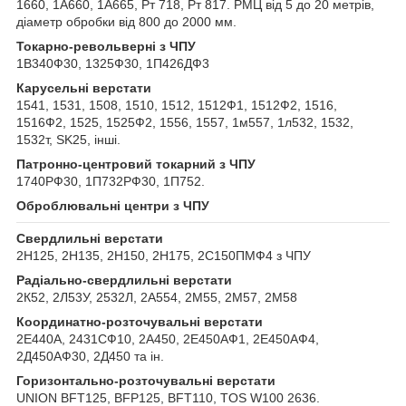
1660, 1А660, 1А665, Рт 718, Рт 817. РМЦ від 5 до 20 метрів,
діаметр обробки від 800 до 2000 мм.
Токарно-револьверні з ЧПУ
1В340Ф30, 1325Ф30, 1П426ДФ3
Карусельні верстати
1541, 1531, 1508, 1510, 1512, 1512Ф1, 1512Ф2, 1516,
1516Ф2, 1525, 1525Ф2, 1556, 1557, 1м557, 1л532, 1532,
1532т, SK25, інші.
Патронно-центровий токарний з ЧПУ
1740РФ30, 1П732РФ30, 1П752.
Оброблювальні центри з ЧПУ
Свердлильні верстати
2Н125, 2Н135, 2Н150, 2Н175, 2С150ПМФ4 з ЧПУ
Радіально-свердлильні верстати
2К52, 2Л53У, 2532Л, 2А554, 2М55, 2М57, 2М58
Координатно-розточувальні верстати
2Е440А, 2431СФ10, 2А450, 2Е450АФ1, 2Е450АФ4,
2Д450АФ30, 2Д450 та ін.
Горизонтально-розточувальні верстати
UNION BFT125, BFP125, BFT110, TOS W100 2636.