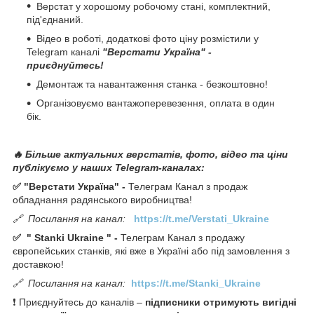
Верстат у хорошому робочому стані, комплектний,
під'єднаний.
Відео в роботі, додаткові фото ціну розмістили у
Telegram каналі
"Верстати Україна" -
приєднуйтесь!
Демонтаж та навантаження станка - безкоштовно!
Організовуємо вантажоперевезення, оплата в один
бік.
🔥 Більше актуальних верстатів, фото, відео та ціни
публікуємо у наших Telegram-каналах:
✅ "Верстати Україна" -
Телеграм Канал з продаж
обладнання радянського виробництва!
🔗
Посилання на канал:
https://t.me/Verstati_Ukraine
✅
"
Stanki Ukraine
" -
Телеграм Канал з продажу
європейських станків, які вже в Україні або під замовлення з
доставкою!
🔗
Посилання на канал:
https://t.me/Stanki_Ukraine
❗ Приєднуйтесь до каналів –
підписники отримують вигідні