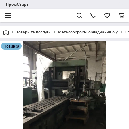
ПромСтарт
Товари та послуги
Металообробні обладнання б\у
С
Новинка