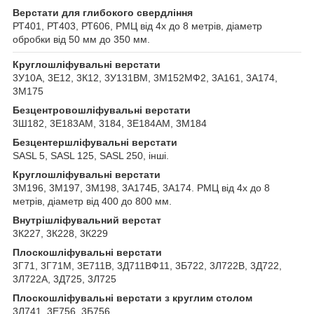
Верстати для глибокого свердління
РТ401, РТ403, РТ606, РМЦ від 4х до 8 метрів, діаметр
обробки від 50 мм до 350 мм.
Круглошліфувальні верстати
3У10А, 3Е12, 3К12, 3У131ВМ, 3М152МФ2, 3А161, 3А174,
3М175
Безцентровошліфувальні верстати
3Ш182, 3Е183АМ, 3184, 3Е184АМ, 3М184
Безцентершліфувальні верстати
SASL 5, SASL 125, SASL 250, інші.
Круглошліфувальні верстати
3М196, 3М197, 3М198, 3А174Б, 3А174. РМЦ від 4х до 8
метрів, діаметр від 400 до 800 мм.
Внутрішліфувальний верстат
3К227, 3К228, 3К229
Плоскошліфувальні верстати
3Г71, 3Г71М, 3Е711В, 3Д711ВФ11, 3Б722, 3Л722В, 3Д722,
3Л722А, 3Д725, 3Л725
Плоскошліфувальні верстати з круглим столом
3Л741, 3Е756, 3Б756