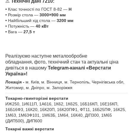
⚠️
Технічні дані 7210:
• Клас точності по ГОСТ 8-82 —
Н
• Розмір стола —
3000×900 мм
• Найбільший хід стола —
3200 мм
• Потужність —
40 кВт
• Вага —
27,5 т
Реалізуємо наступне металообробне
обладнання, фото, технічний стан та актуальні ціна
дивіться в нашому
Telegram-каналі «Верстати
Україна»!
Локація -
м. Київ, м. Вінниця, м. Тернопіль, Чернігівська обл,
Житомир, м. Дніпро, м. Запоріжжя
Токарно-гвинторізні верстати
ИЖ250, 1И611П, 1А616, 1К62, 1К625, 16Б16КП, 16Е16КП,
16Б16Ф3, 16К20, 16К20П, 16К20ПФ1, ФТ11, 16Б25ПФ, 16К25,
1М63, 1М63Ф101, 1М63Б, 1М64, 16К40, ДІП300, 1М65
(ДИП500), ДИП600
Токарні важкі верстати