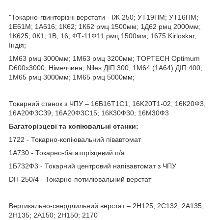
"Токарно-гвинторізні верстати - ІЖ 250; УТ19ПМ; УТ16ПМ;
1Е61М; 1А616; 1К62; 1К62 рмц 1500мм; 1Д62 рмц 2000мм;
1К625; 0К1; 1В; 16; ФТ-11Ф11 рмц 1500мм; 1675 Kirloskar,
Індія;
1М63 рмц 3000мм; 1М63 рмц 3200мм; TOPTECH Optimum
D600х3000, Німеччина; Niles ДІП 300; 1М64 (1А64) ДІП 400;
1М65 рмц 3000мм; 1М65 рмц 5000мм;
Токарний станок з ЧПУ – 16Б16Т1C1; 16K20T1-02; 16К20Ф3;
16А20ФЗСЗ9; 16А20Ф3С15; 16К30Ф30; 16М30Ф3
Багаторізцеві та копіювальні станки:
1722 - Токарно-копіювальний півавтомат
1А730 - Токарно-багаторізцевий п/а
1Б732Ф3 - Токарний центровий напівавтомат з ЧПУ
DH-250/4 - Токарно-потилювальний верстат
Вертикально-свердлильний верстат – 2Н125; 2С132; 2А135;
2Н135; 2А150; 2Н150; 2170