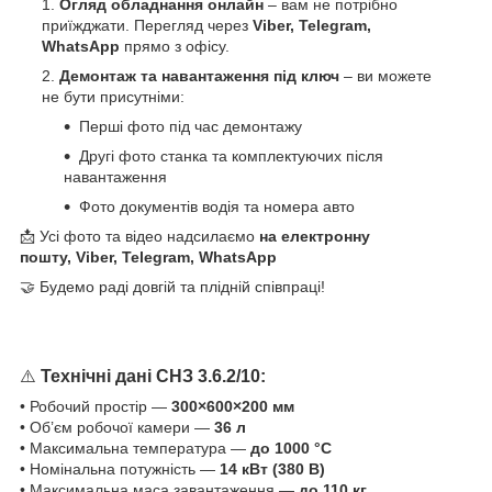
Огляд обладнання онлайн
– вам не потрібно
приїжджати. Перегляд через
Viber, Telegram,
WhatsApp
прямо з офісу.
Демонтаж та навантаження під ключ
– ви можете
не бути присутніми:
Перші фото під час демонтажу
Другі фото станка та комплектуючих після
навантаження
Фото документів водія та номера авто
📩 Усі фото та відео надсилаємо
на електронну
пошту, Viber, Telegram, WhatsApp
🤝 Будемо раді довгій та плідній співпраці!
⚠️
Технічні дані СНЗ 3.6.2/10:
• Робочий простір —
300×600×200 мм
• Об’єм робочої камери —
36 л
• Максимальна температура —
до 1000 °C
• Номінальна потужність —
14 кВт (380 В)
• Максимальна маса завантаження —
до 110 кг