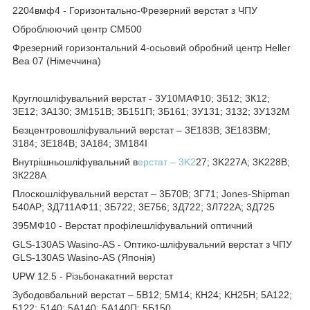
2204вмф4 - Горизонтально-Фрезерний верстат з ЧПУ
Оброблюючий центр СМ500
Фрезерний горизонтальний 4-осьовий обробний центр Heller
Bea 07 (Німеччина)
Круглошліфувальний верстат - 3У10МАФ10; 3Б12; 3К12;
3Е12; 3А130; 3М151В; 3Б151П; 3Б161; 3У131; 3132; 3У132М
Безцентровошліфувальний верстат – 3Е183В; 3Е183ВМ;
3184; 3Е184В; 3А184; 3М184І
Внутрішньошліфувальний в
ерстат – 3K2
27; 3K227A; 3K228B;
3К228А
Плоскошліфувальний верстат – 3Б70В; 3Г71; Jones-Shipman
540AP; 3Д711АФ11; 3Б722; 3Е756; 3Д722; 3Л722А; 3Д725
395МФ10 - Верстат профілешліфувальний оптичний
GLS-130AS Wasino-AS - Оптико-шліфувальний верстат з ЧПУ
GLS-130AS Wasino-AS (Японія)
UPW 12.5 - Різьбонакатний верстат
Зубодовбальний верстат – 5В12; 5М14; КН24; KH25H; 5А122;
5122; 5140; 5A140; 5А140П; 5Б150