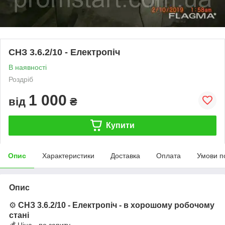
СНЗ 3.6.2/10 - Електропіч
В наявності
Роздріб
1 000
від
₴
Купити
Опис
Характеристики
Доставка
Оплата
Умови п
Опис
⚙️
СНЗ 3.6.2/10 - Електропіч
- в хорошому робочому
стані
💰 Ціна - по запиту