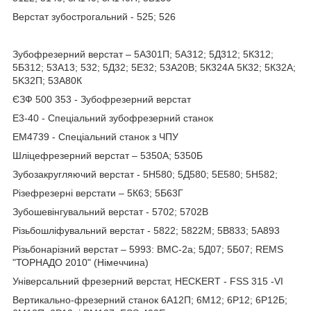
Верстат зубострогальний - 525; 526
Зубофрезерний верстат – 5A301П; 5А312; 5Д312; 5К312;
5Б312; 53А13; 532; 5Д32; 5Е32; 53A20B; 5К324А 5К32; 5К32А;
5K32П; 53А80К
ЄЗФ 500 353 - Зубофрезерний верстат
Е3-40 - Спеціальний зубофрезерний станок
ЕМ4739 - Спеціальний станок з ЧПУ
Шліцефрезерний верстат – 5350А; 5350Б
Зубозакругляючий верстат - 5H580; 5Д580; 5Е580; 5H582;
Різефрезерні верстати – 5К63; 5Б63Г
Зубошевiнгувальний верстат - 5702; 5702B
Різьбошліфувальний верстат - 5822; 5822М; 5B833; 5A893
Різьбонарізний верстат – 5993: ВМС-2а; 5Д07; 5Б07; REMS
"ТОРНАДО 2010" (Німеччина)
Універсальний фрезерний верстат, HECKERT - FSS 315 -VI
Вертикально-фрезерний станок 6А12П; 6М12; 6Р12; 6Р12Б;