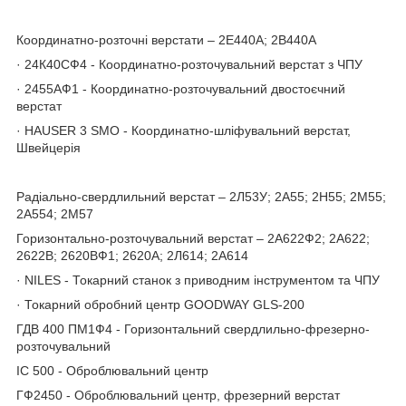
Координатно-розточні верстати – 2Е440А; 2В440А
· 24К40СФ4 - Координатно-розточувальний верстат з ЧПУ
· 2455АФ1 - Координатно-розточувальний двостоєчний
верстат
· HAUSER 3 SMO - Координатно-шліфувальний верстат,
Швейцерія
Радіально-свердлильний верстат – 2Л53У; 2А55; 2Н55; 2М55;
2А554; 2М57
Горизонтально-розточувальний верстат – 2А622Ф2; 2А622;
2622В; 2620ВФ1; 2620А; 2Л614; 2А614
· NILES - Токарний станок з приводним інструментом та ЧПУ
· Токарний обробний центр GOODWAY GLS-200
ГДВ 400 ПМ1Ф4 - Горизонтальний свердлильно-фрезерно-
розточувальний
ІС 500 - Оброблювальний центр
ГФ2450 - Оброблювальний центр, фрезерний верстат