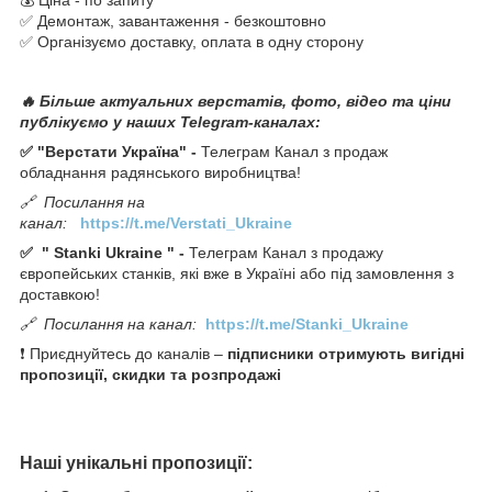
✅ Демонтаж, завантаження - безкоштовно
✅ Організуємо доставку, оплата в одну сторону
🔥 Більше актуальних верстатів, фото, відео та ціни
публікуємо у наших Telegram-каналах:
✅ "Верстати Україна" -
Телеграм Канал з продаж
обладнання радянського виробництва!
🔗
Посилання на
канал:
https://t.me/Verstati_Ukraine
✅
"
Stanki Ukraine
" -
Телеграм Канал з продажу
європейських станків, які вже в Україні або під замовлення з
доставкою!
🔗
Посилання на канал:
https://t.me/Stanki_Ukraine
❗ Приєднуйтесь до каналів –
підписники отримують вигідні
пропозиції, скидки та розпродажі
Наші унікальні пропозиції: