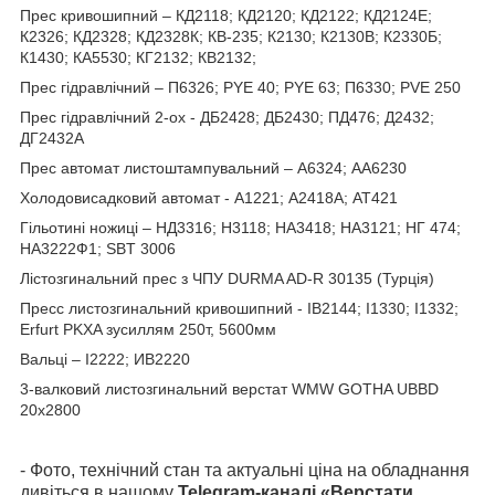
Прес кривошипний – КД2118; КД2120; КД2122; КД2124Е;
К2326; КД2328; КД2328К; КВ-235; К2130; К2130В; К2330Б;
К1430; КА5530; КГ2132; КВ2132;
Прес гідравлічний – П6326; PYE 40; PYE 63; П6330; PVE 250
Прес гідравлічний 2-ох - ДБ2428; ДБ2430; ПД476; Д2432;
ДГ2432А
Прес автомат листоштампувальний – А6324; АА6230
Холодовисадковий автомат - А1221; А2418А; АТ421
Гільотині ножиці – НД3316; Н3118; НА3418; НА3121; НГ 474;
НА3222Ф1; SBT 3006
Лістозгинальний прес з ЧПУ DURMA AD-R 30135 (Турція)
Пресс листозгинальний кривошипний - ІВ2144; І1330; І1332;
Erfurt PKXA зусиллям 250т, 5600мм
Вальці – І2222; ИВ2220
3-валковий листозгинальний верстат WMW GOTHA UBBD
20х2800
- Фото, технічний стан та актуальні ціна на обладнання
дивіться в нашому
Telegram-каналі «Верстати