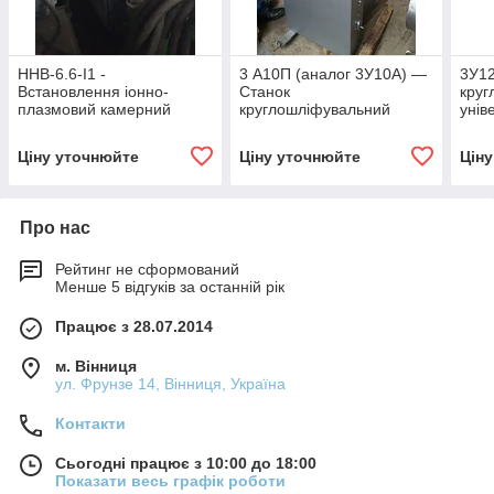
ННВ-6.6-І1 -
3 А10П (аналог 3У10А) —
3У1
Встановлення іонно-
Станок
круг
плазмовий камерний
круглошліфувальний
унів
вакуумний Булат, 2
універсальний підвищеної
точн
одиниці
точності,
Ціну уточнюйте
Ціну уточнюйте
Цін
внутрішньошневий і
зовнішній шліфувальний
Про нас
Рейтинг не сформований
Менше 5 відгуків за останній рік
Працює з 28.07.2014
м. Вінниця
ул. Фрунзе 14, Вінниця, Україна
Контакти
Сьогодні працює з 10:00 до 18:00
Показати весь графік роботи