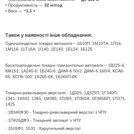
• Продуктивність —
32 кг/год
• Вага —
~1,1 т
Також у наявності інше обладнання:
Одношпіндельні токарні автомати – 1Б10П; 1М10ТА; 1П16;
1M116; 11T16A; 1І140; 1Е140; 1Б124; 1Б125
Багатошпіндельні токарні горизонтальні автомати – 1В225-6,
КМ151; 1А240-6; 1Б240-6; ДАМІ-6 50/2; ДАМІ-6 160/4; КСА6-
65; КСП6-160; 1Б265-6К; 1Б265П-6К
Токарно-револьверні верстати - 1Д325, 1Д325П, 1Г340П,
1341, 1К341, 1365, 1М365, 1П365, 1П365А, 1Е365БП, 1П371,
1425
· 1В340Ф30 - Токарно-револьверний верстат з ЧПУ
· 1П426ДФЗ - Токарний автомат з ЧПУ
· 1516Ф1, 1531 - Карусельний верстат