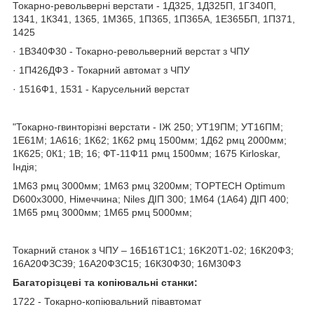
Токарно-револьверні верстати - 1Д325, 1Д325П, 1Г340П,
1341, 1К341, 1365, 1М365, 1П365, 1П365А, 1Е365БП, 1П371,
1425
· 1В340Ф30 - Токарно-револьверний верстат з ЧПУ
· 1П426ДФЗ - Токарний автомат з ЧПУ
· 1516Ф1, 1531 - Карусельний верстат
"Токарно-гвинторізні верстати - ІЖ 250; УТ19ПМ; УТ16ПМ;
1Е61М; 1А616; 1К62; 1К62 рмц 1500мм; 1Д62 рмц 2000мм;
1К625; 0К1; 1В; 16; ФТ-11Ф11 рмц 1500мм; 1675 Kirloskar,
Індія;
1М63 рмц 3000мм; 1М63 рмц 3200мм; TOPTECH Optimum
D600х3000, Німеччина; Niles ДІП 300; 1М64 (1А64) ДІП 400;
1М65 рмц 3000мм; 1М65 рмц 5000мм;
Токарний станок з ЧПУ – 16Б16Т1C1; 16K20T1-02; 16К20Ф3;
16А20ФЗСЗ9; 16А20Ф3С15; 16К30Ф30; 16М30Ф3
Багаторізцеві та копіювальні станки:
1722 - Токарно-копіювальний півавтомат