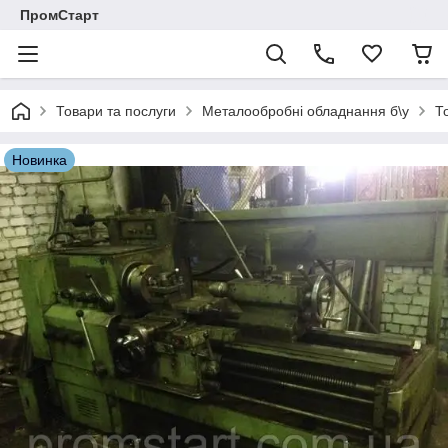
ПромСтарт
Товари та послуги
Металообробні обладнання б\у
Т
Новинка