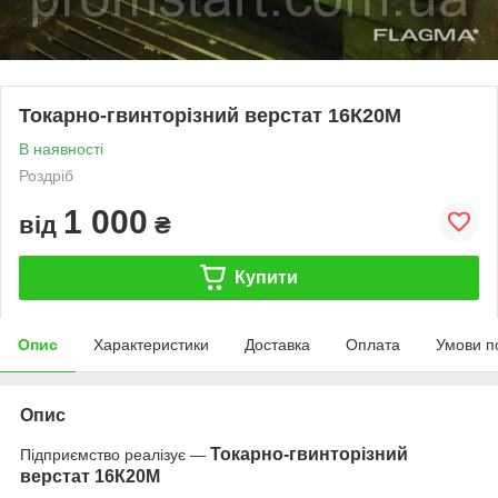
Токарно-гвинторізний верстат 16К20М
В наявності
Роздріб
1 000
від
₴
Купити
Опис
Характеристики
Доставка
Оплата
Умови п
Опис
Токарно-гвинторізний
Підприємство реалізує —
верстат 16К20М