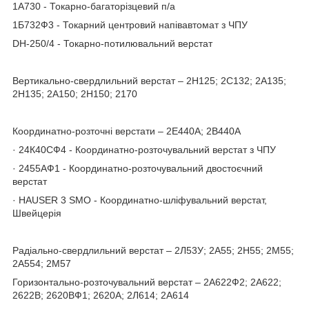
1А730 - Токарно-багаторізцевий п/а
1Б732Ф3 - Токарний центровий напівавтомат з ЧПУ
DH-250/4 - Токарно-потилювальний верстат
Вертикально-свердлильний верстат – 2Н125; 2С132; 2А135;
2Н135; 2А150; 2Н150; 2170
Координатно-розточні верстати – 2Е440А; 2В440А
· 24К40СФ4 - Координатно-розточувальний верстат з ЧПУ
· 2455АФ1 - Координатно-розточувальний двостоєчний
верстат
· HAUSER 3 SMO - Координатно-шліфувальний верстат,
Швейцерія
Радіально-свердлильний верстат – 2Л53У; 2А55; 2Н55; 2М55;
2А554; 2М57
Горизонтально-розточувальний верстат – 2А622Ф2; 2А622;
2622В; 2620ВФ1; 2620А; 2Л614; 2А614