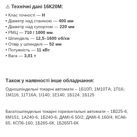
⚠️
Технічні дані 16К20М:
• Клас точності —
Н
• Діаметр над станіною —
400 мм
• Діаметр над супортом —
220 мм
• РМЦ —
710 / 1000 мм
• Шпиндель —
12,5–1600 об/хв
• Отвір у шпинделі —
52 мм
• Потужність —
11 кВт
• Вага —
3,01 т
Також у наявності інше обладнання:
Одношпіндельні токарні автомати – 1Б10П; 1М10ТА; 1П16;
1M116; 11T16A; 1І140; 1Е140; 1Б124; 1Б125
Багатошпіндельні токарні горизонтальні автомати – 1В225-6,
КМ151; 1А240-6; 1Б240-6; ДАМІ-6 50/2; ДАМІ-6 160/4; КСА6-
65; КСП6-160; 1Б265-6К; 1Б265П-6К