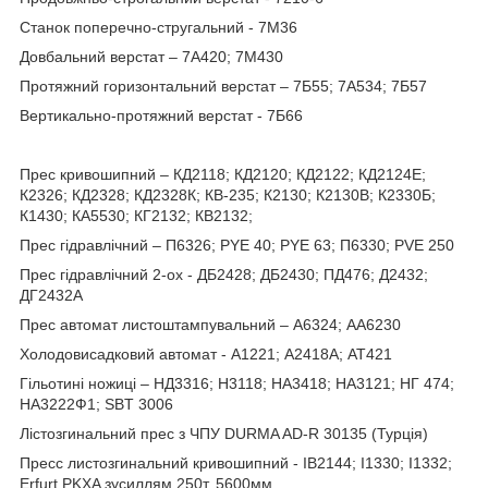
Станок поперечно-стругальний - 7M36
Довбальний верстат – 7А420; 7М430
Протяжний горизонтальний верстат – 7Б55; 7А534; 7Б57
Вертикально-протяжний верстат - 7Б66
Прес кривошипний – КД2118; КД2120; КД2122; КД2124Е;
К2326; КД2328; КД2328К; КВ-235; К2130; К2130В; К2330Б;
К1430; КА5530; КГ2132; КВ2132;
Прес гідравлічний – П6326; PYE 40; PYE 63; П6330; PVE 250
Прес гідравлічний 2-ох - ДБ2428; ДБ2430; ПД476; Д2432;
ДГ2432А
Прес автомат листоштампувальний – А6324; АА6230
Холодовисадковий автомат - А1221; А2418А; АТ421
Гільотині ножиці – НД3316; Н3118; НА3418; НА3121; НГ 474;
НА3222Ф1; SBT 3006
Лістозгинальний прес з ЧПУ DURMA AD-R 30135 (Турція)
Пресс листозгинальний кривошипний - ІВ2144; І1330; І1332;
Erfurt PKXA зусиллям 250т, 5600мм