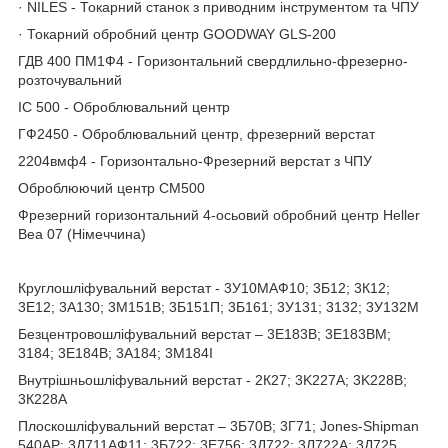
· NILES - Токарний станок з приводним інструментом та ЧПУ
· Токарний обробний центр GOODWAY GLS-200
ГДВ 400 ПМ1Ф4 - Горизонтальний свердлильно-фрезерно-
розточувальний
ІС 500 - Оброблювальний центр
ГФ2450 - Оброблювальний центр, фрезерний верстат
2204вмф4 - Горизонтально-Фрезерний верстат з ЧПУ
Оброблюючий центр СМ500
Фрезерний горизонтальний 4-осьовий обробний центр Heller
Bea 07 (Німеччина)
Круглошліфувальний верстат - 3У10МАФ10; 3Б12; 3К12;
3Е12; 3А130; 3М151В; 3Б151П; 3Б161; 3У131; 3132; 3У132М
Безцентровошліфувальний верстат – 3Е183В; 3Е183ВМ;
3184; 3Е184В; 3А184; 3М184І
Внутрішньошліфувальний верстат - 2К27; 3K227A; 3K228B;
3К228А
Плоскошліфувальний верстат – 3Б70В; 3Г71; Jones-Shipman
540AP; 3Д711АФ11; 3Б722; 3Е756; 3Д722; 3Л722А; 3Д725