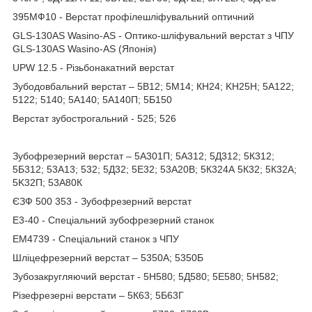
395МФ10 - Верстат профілешліфувальний оптичний
GLS-130AS Wasino-AS - Оптико-шліфувальний верстат з ЧПУ
GLS-130AS Wasino-AS (Японія)
UPW 12.5 - Різьбонакатний верстат
Зубодовбальний верстат – 5В12; 5М14; КН24; KH25H; 5А122;
5122; 5140; 5A140; 5А140П; 5Б150
Верстат зубострогальний - 525; 526
Зубофрезерний верстат – 5A301П; 5А312; 5Д312; 5К312;
5Б312; 53А13; 532; 5Д32; 5Е32; 53A20B; 5К324А 5К32; 5К32А;
5K32П; 53А80К
ЄЗФ 500 353 - Зубофрезерний верстат
Е3-40 - Спеціальний зубофрезерний станок
ЕМ4739 - Спеціальний станок з ЧПУ
Шліцефрезерний верстат – 5350А; 5350Б
Зубозакругляючий верстат - 5H580; 5Д580; 5Е580; 5H582;
Різефрезерні верстати – 5К63; 5Б63Г