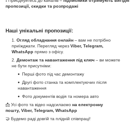
❗ Приєднуйтесь до каналів –
підписники отримують вигідні
пропозиції, скидки та розпродажі
Наші унікальні пропозиції:
Огляд обладнання онлайн
– вам не потрібно
приїжджати. Перегляд через
Viber, Telegram,
WhatsApp
прямо з офісу.
Демонтаж та навантаження під ключ
– ви можете
не бути присутніми:
Перші фото під час демонтажу
Другі фото станка та комплектуючих після
навантаження
Фото документів водія та номера авто
📩 Усі фото та відео надсилаємо
на електронну
пошту, Viber, Telegram, WhatsApp
🤝 Будемо раді довгій та плідній співпраці!