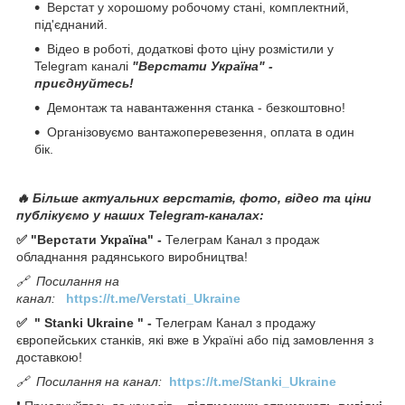
Верстат у хорошому робочому стані, комплектний,
під'єднаний.
Відео в роботі, додаткові фото ціну розмістили у
Telegram каналі
"Верстати Україна" -
приєднуйтесь!
Демонтаж та навантаження станка - безкоштовно!
Організовуємо вантажоперевезення, оплата в один
бік.
🔥 Більше актуальних верстатів, фото, відео та ціни
публікуємо у наших Telegram-каналах:
✅ "Верстати Україна" -
Телеграм Канал з продаж
обладнання радянського виробництва!
🔗
Посилання на
канал:
https://t.me/Verstati_Ukraine
✅
"
Stanki Ukraine
" -
Телеграм Канал з продажу
європейських станків, які вже в Україні або під замовлення з
доставкою!
🔗
Посилання на канал:
https://t.me/Stanki_Ukraine