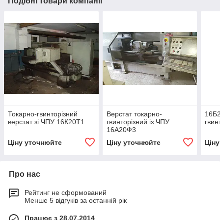
Подібні товари компанії
Токарно-гвинторізний
Верстат токарно-
16Б2
верстат зі ЧПУ 16К20Т1
гвинторізний із ЧПУ
гвин
16А20Ф3
Ціну уточнюйте
Ціну уточнюйте
Цін
Про нас
Рейтинг не сформований
Менше 5 відгуків за останній рік
Працює з 28.07.2014