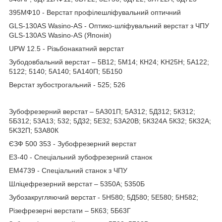
395МФ10 - Верстат профілешліфувальний оптичний
GLS-130AS Wasino-AS - Оптико-шліфувальний верстат з ЧПУ
GLS-130AS Wasino-AS (Японія)
UPW 12.5 - Різьбонакатний верстат
Зубодовбальний верстат – 5В12; 5М14; КН24; KH25H; 5А122;
5122; 5140; 5A140; 5А140П; 5Б150
Верстат зубострогальний - 525; 526
Зубофрезерний верстат – 5A301П; 5А312; 5Д312; 5К312;
5Б312; 53А13; 532; 5Д32; 5Е32; 53A20B; 5К324А 5К32; 5К32А;
5K32П; 53А80К
ЄЗФ 500 353 - Зубофрезерний верстат
Е3-40 - Спеціальний зубофрезерний станок
ЕМ4739 - Спеціальний станок з ЧПУ
Шліцефрезерний верстат – 5350А; 5350Б
Зубозакругляючий верстат - 5H580; 5Д580; 5Е580; 5H582;
Різефрезерні верстати – 5К63; 5Б63Г