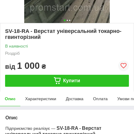
SV-18-RA - Верстат універсальний токарно-
гвинторізний
В наявності
Роздріб
1 000
від
₴
Купити
Опис
Характеристики
Доставка
Оплата
Умови п
Опис
SV-18-RA - Верстат
Підприємство реалізує —