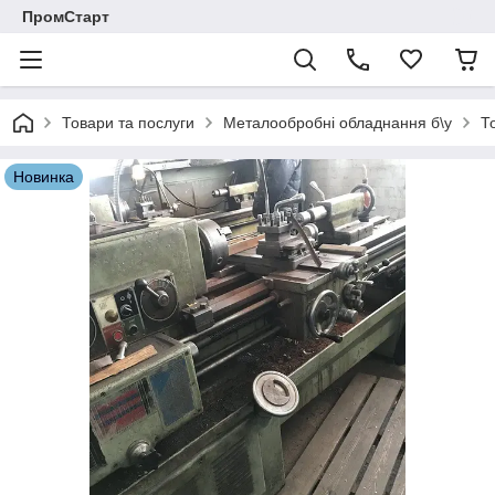
ПромСтарт
Товари та послуги
Металообробні обладнання б\у
Т
Новинка