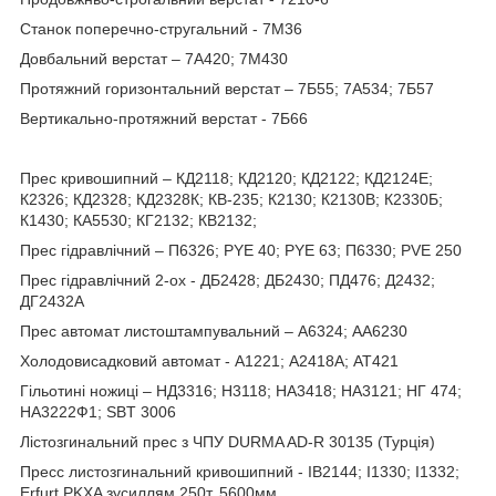
Станок поперечно-стругальний - 7M36
Довбальний верстат – 7А420; 7М430
Протяжний горизонтальний верстат – 7Б55; 7А534; 7Б57
Вертикально-протяжний верстат - 7Б66
Прес кривошипний – КД2118; КД2120; КД2122; КД2124Е;
К2326; КД2328; КД2328К; КВ-235; К2130; К2130В; К2330Б;
К1430; КА5530; КГ2132; КВ2132;
Прес гідравлічний – П6326; PYE 40; PYE 63; П6330; PVE 250
Прес гідравлічний 2-ох - ДБ2428; ДБ2430; ПД476; Д2432;
ДГ2432А
Прес автомат листоштампувальний – А6324; АА6230
Холодовисадковий автомат - А1221; А2418А; АТ421
Гільотині ножиці – НД3316; Н3118; НА3418; НА3121; НГ 474;
НА3222Ф1; SBT 3006
Лістозгинальний прес з ЧПУ DURMA AD-R 30135 (Турція)
Пресс листозгинальний кривошипний - ІВ2144; І1330; І1332;
Erfurt PKXA зусиллям 250т, 5600мм