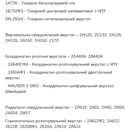
1А730 - Токарно-багаторізцевий п/а
1Б732Ф3 - Токарний центровий напівавтомат з ЧПУ
DH-250/4 - Токарно-потилювальний верстат
Вертикально-свердлильний верстат – 2Н125; 2С132; 2А135;
2Н135; 2А150; 2Н150; 2170
Координатно-розточні верстати – 2Е440А; 2В440А
· 24К40СФ4 - Координатно-розточувальний верстат з ЧПУ
· 2455АФ1 - Координатно-розточувальний двостоєчний
верстат
· HAUSER 3 SMO - Координатно-шліфувальний верстат,
Швейцерія
Радіально-свердлильний верстат – 2Л53У; 2А55; 2Н55; 2М55;
2А554; 2М57
Горизонтально-розточувальний верстат – 2А622Ф2; 2А622;
2622В; 2620ВФ1; 2620А; 2Л614; 2А614