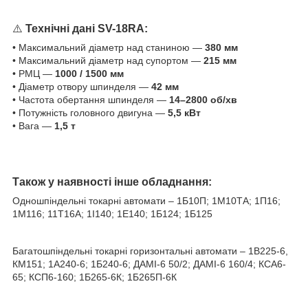
⚠️
Технічні дані SV-18RA:
• Максимальний діаметр над станиною —
380 мм
• Максимальний діаметр над супортом —
215 мм
• РМЦ —
1000 / 1500 мм
• Діаметр отвору шпинделя —
42 мм
• Частота обертання шпинделя —
14–2800 об/хв
• Потужність головного двигуна —
5,5 кВт
• Вага —
1,5 т
Також у наявності інше обладнання:
Одношпіндельні токарні автомати – 1Б10П; 1М10ТА; 1П16;
1M116; 11T16A; 1І140; 1Е140; 1Б124; 1Б125
Багатошпіндельні токарні горизонтальні автомати – 1В225-6,
КМ151; 1А240-6; 1Б240-6; ДАМІ-6 50/2; ДАМІ-6 160/4; КСА6-
65; КСП6-160; 1Б265-6К; 1Б265П-6К