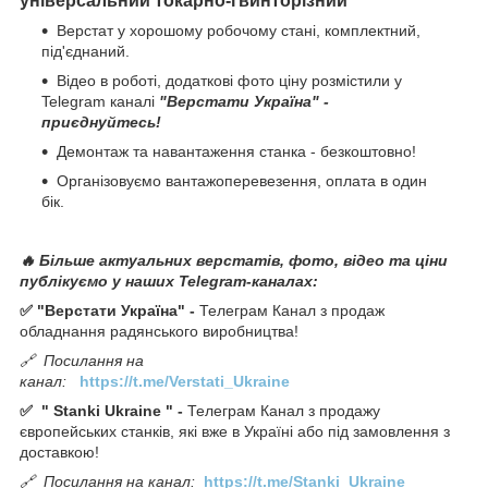
універсальний токарно-гвинторізний
Верстат у хорошому робочому стані, комплектний,
під'єднаний.
Відео в роботі, додаткові фото ціну розмістили у
Telegram каналі
"Верстати Україна" -
приєднуйтесь!
Демонтаж та навантаження станка - безкоштовно!
Організовуємо вантажоперевезення, оплата в один
бік.
🔥 Більше актуальних верстатів, фото, відео та ціни
публікуємо у наших Telegram-каналах:
✅ "Верстати Україна" -
Телеграм Канал з продаж
обладнання радянського виробництва!
🔗
Посилання на
канал:
https://t.me/Verstati_Ukraine
✅
"
Stanki Ukraine
" -
Телеграм Канал з продажу
європейських станків, які вже в Україні або під замовлення з
доставкою!
🔗
Посилання на канал:
https://t.me/Stanki_Ukraine