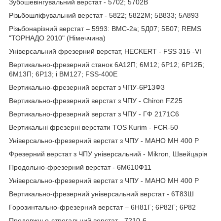
Зубошевiнгувальний верстат - 5702; 5702B
Різьбошліфувальний верстат - 5822; 5822М; 5B833; 5A893
Різьбонарізний верстат – 5993: ВМС-2а; 5Д07; 5Б07; REMS
"ТОРНАДО 2010" (Німеччина)
Універсальний фрезерний верстат, HECKERT - FSS 315 -VI
Вертикально-фрезерний станок 6А12П; 6М12; 6Р12; 6Р12Б;
6М13П; 6Р13; і ВМ127; FSS-400Е
Вертикально-фрезерний верстат з ЧПУ-6Р13Ф3
Вертикально-фрезерний верстат з ЧПУ - Chiron FZ25
Вертикально-фрезерний верстат з ЧПУ - ГФ 2171С6
Вертикальні фрезерні верстати TOS Kurim - FCR-50
Універсально-фрезерний верстат з ЧПУ - MAHO MH 400 P
Фрезерний верстат з ЧПУ універсальний - Mikron, Швейцарія
Продольно-фрезерний верстат - 6М610Ф11
Універсально-фрезерний верстат з ЧПУ - MAHO MH 400 P
Вертикально-фрезерний універсальний верстат - 6Т83Ш
Горозинтально-фрезерний верстат – 6Н81Г; 6Р82Г; 6Р82
Продовжньо-строгальний верстат - 7210-6