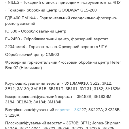
· NILES - Токарний станок з приводним інструментом та ЧПУ
· Токарний обробний центр GOODWAY GLS-200
ГДВ 400 ПМ1Ф4 - Горизонтальний свердлильно-фрезерно-
розточувальний
ІС 500 - Оброблювальний центр
ГФ2450 - Оброблювальний центр, фрезерний верстат
2204вмф4 - Горизонтально-Фрезерний верстат з ЧПУ
Оброблюючий центр СМ500
Фрезерний горизонтальний 4-осьовий обробний центр Heller
Bea 07 (Німеччина)
Круглошліфувальний верстат - 3У10МАФ10; 3Б12; 3К12;
3Е12; 3А130; 3М151В; 3Б151П; 3Б161; 3У131; 3132; 3У132М
Безцентровошліфувальний верстат – 3Е183В; 3Е183ВМ;
3184; 3Е184В; 3А184; 3М184І
Внутрішньошліфувальний в
ерстат – 3K2
27; 3K227A; 3K228B;
3К228А
Плоскошліфувальний верстат – 3Б70В; 3Г71; Jones-Shipman
540AP; 3Д711АФ11; 3Б722; 3Е756; 3Д722; 3Л722А; 3Д725