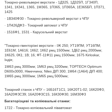
Токарно-револьверні верстати - 1Д325, 1Д325П, 1Г340П,
1341, 1К341, 1365, 1М365, 1П365, 1П365А, 1Е365БП, 1П371,
1425
· 1В340Ф30 - Токарно-револьверний верстат з ЧПУ
· 1П426ДФЗ - Токарний автомат з ЧПУ
· 1516Ф1, 1531 - Карусельний верстат
"Токарно-гвинторізні верстати - ІЖ 250; УТ19ПМ; УТ16ПМ;
1Е61М; 1А616; 1К62; 1К62 рмц 1500мм; 1Д62 рмц 2000мм;
1К625; 0К1; 1В; 16; ФТ-11Ф11 рмц 1500мм; 1675 Kirloskar,
Індія;
1М63 рмц 3000мм; 1М63 рмц 3200мм; TOPTECH Optimum
D600х3000, Німеччина; Niles ДІП 300; 1М64 (1А64) ДІП 400;
1М65 рмц 3000мм; 1М65 рмц 5000мм;
Токарний станок з ЧПУ – 16Б16Т1C1; 16K20T1-02; 16К20Ф3;
16А20ФЗСЗ9; 16А20Ф3С15; 16К30Ф30; 16М30Ф3
Багаторізцеві та копіювальні станки:
1722 - Токарно-копіювальний півавтомат