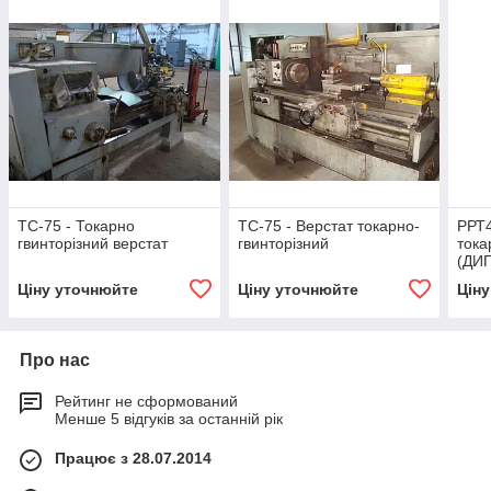
ТС-75 - Токарно
ТС-75 - Верстат токарно-
PРТ4
гвинторізний верстат
гвинторізний
тока
(ДИП
Ціну уточнюйте
Ціну уточнюйте
Цін
Про нас
Рейтинг не сформований
Менше 5 відгуків за останній рік
Працює з 28.07.2014