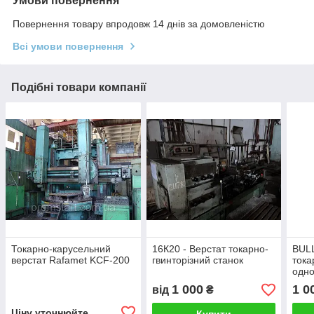
Умови повернення
Повернення товару впродовж 14 днів за домовленістю
Всі умови повернення
Подібні товари компанії
Токарно-карусельний
16К20 - Верстат токарно-
BULL
верстат Rafamet KCF-200
гвинторізний станок
тока
одно
1 000
1 0
від
₴
Ціну уточнюйте