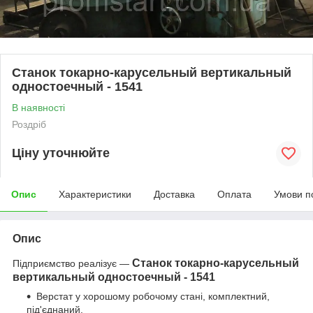
Станок токарно-карусельный вертикальный
одностоечный - 1541
В наявності
Роздріб
Ціну уточнюйте
Опис
Характеристики
Доставка
Оплата
Умови п
Опис
Станок токарно-карусельный
Підприємство реалізує —
вертикальный одностоечный - 1541
Верстат у хорошому робочому стані, комплектний,
під'єднаний.