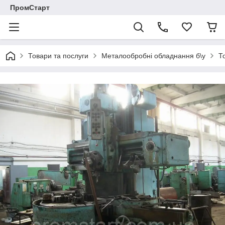
ПромСтарт
Товари та послуги
Металообробні обладнання б\у
Т