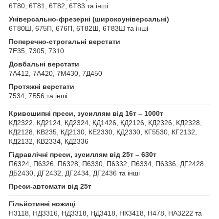
6Т80, 6Т81, 6Т82, 6Т83 та інші
Універсально-фрезерні (широкоуніверсальні)
6Т80Ш, 675П, 676П, 6Т82Ш, 6Т83Ш та інші
Поперечно-строгальні верстати
7Е35, 7305, 7310
Довбальні верстати
7А412, 7А420, 7М430, 7Д450
Протяжні верстати
7534, 7Б56 та інші
Кривошипні преси, зусиллям від 16т – 1000т
КД2322, КД2124, КД2324, КД1426, КД2126, КД2326, КД2328,
КД2128, КВ235, КД2130, КЕ2330, КД2330, КГ5530, КГ2132,
КД2132, КВ2334, КД2336
Гідравлічні преси, зусиллям від 25т – 630т
П6324, П6326, П6328, П6330, П6332, П6334, П6336, ДГ2428,
ДБ2430, ДГ2432, ДГ2434, ДГ2436 та інші
Преси-автомати від 25т
Гільйотинні ножиці
Н3118, НД3316, НД3318, НД3418, НК3418, Н478, НА3222 та