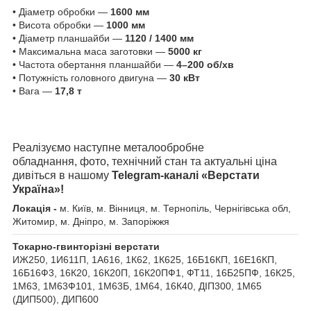
• Діаметр обробки —
1600 мм
• Висота обробки —
1000 мм
• Діаметр планшайби —
1120 / 1400 мм
• Максимальна маса заготовки —
5000 кг
• Частота обертання планшайби —
4–200 об/хв
• Потужність головного двигуна —
30 кВт
• Вага —
17,8 т
Реалізуємо наступне металообробне
обладнання, фото, технічний стан та актуальні ціна
дивіться в нашому
Telegram-каналі «Верстати
Україна»!
Локація -
м. Київ, м. Вінниця, м. Тернопіль, Чернігівська обл,
Житомир, м. Дніпро, м. Запоріжжя
Токарно-гвинторізні верстати
ИЖ250, 1И611П, 1А616, 1К62, 1К625, 16Б16КП, 16Е16КП,
16Б16Ф3, 16К20, 16К20П, 16К20ПФ1, ФТ11, 16Б25ПФ, 16К25,
1М63, 1М63Ф101, 1М63Б, 1М64, 16К40, ДІП300, 1М65
(ДИП500), ДИП600