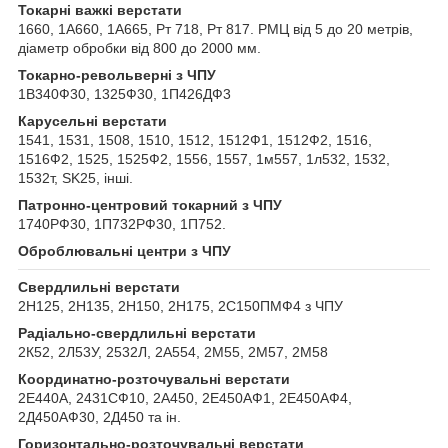
Токарні важкі верстати
1660, 1А660, 1А665, Рт 718, Рт 817. РМЦ від 5 до 20 метрів,
діаметр обробки від 800 до 2000 мм.
Токарно-револьверні з ЧПУ
1В340Ф30, 1325Ф30, 1П426ДФ3
Карусельні верстати
1541, 1531, 1508, 1510, 1512, 1512Ф1, 1512Ф2, 1516,
1516Ф2, 1525, 1525Ф2, 1556, 1557, 1м557, 1л532, 1532,
1532т, SK25, інші.
Патронно-центровий токарний з ЧПУ
1740РФ30, 1П732РФ30, 1П752.
Оброблювальні центри з ЧПУ
Свердлильні верстати
2Н125, 2Н135, 2Н150, 2Н175, 2С150ПМФ4 з ЧПУ
Радіально-свердлильні верстати
2К52, 2Л53У, 2532Л, 2А554, 2М55, 2М57, 2М58
Координатно-розточувальні верстати
2Е440А, 2431СФ10, 2А450, 2Е450АФ1, 2Е450АФ4,
2Д450АФ30, 2Д450 та ін.
Горизонтально-розточувальні верстати