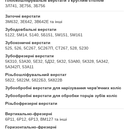
Плоскошліфувальні верстати з круглим столом
3Л741, 3Е756, 3Б756
Заточні верстати
3М632, 3Е642, 3В642Е та інші
Зубодовбальні верстати
5122, 5М14, 5140, 5Б151, 5М151, 5М161
Зубоконичні верстати
525, 526, 5С267, 5С267П, СТ267, 528, 5230
Зубофрезерні верстати
5К310, 53А30, 5Е32, 5Д32, 5К32, 53А80, 5К328, 5А342,
5А342П, 53А11
Різьбошліфувальний верстат
5822, 5822М, 5822Б3, 5К822В
Зубообробні верстати для нарізування черв'ячних коліс
Зубообробні верстати для обробки торців зубів коліс
Різьбофрезерні верстати
Вертикально-фрезерні
6Р11, 6Р12, 6Р13, ВМ127 та інші
Горизонтально-фрезерні