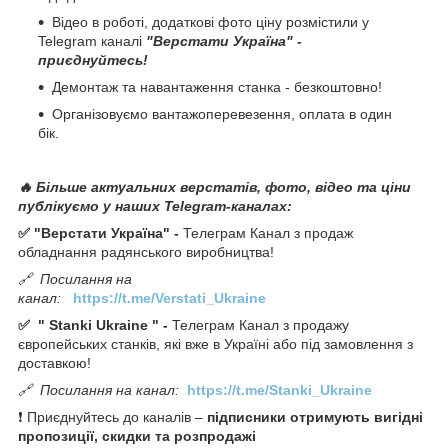
Відео в роботі, додаткові фото ціну розмістили у
Telegram каналі
"Верстати Україна" -
приєднуйтесь!
Демонтаж та навантаження станка - безкоштовно!
Організовуємо вантажоперевезення, оплата в один
бік.
🔥 Більше актуальних верстатів, фото, відео та ціни
публікуємо у наших Telegram-каналах:
✅ "Верстати Україна" -
Телеграм Канал з продаж
обладнання радянського виробництва!
🔗
Посилання на
канал:
https://t.me/Verstati_Ukraine
✅
"
Stanki Ukraine
" -
Телеграм Канал з продажу
європейських станків, які вже в Україні або під замовлення з
доставкою!
🔗
Посилання на канал:
https://t.me/Stanki_Ukraine
❗ Приєднуйтесь до каналів –
підписники отримують вигідні
пропозиції, скидки та розпродажі