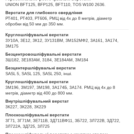
UNION BFT125, BFP125, BFT110, TOS W100 2636.
Верстати для глибокого свердління
РТ401, РТ403, РТ606, РМЦ від 4х до 8 метрів, діаметр
обробки від 50 мм до 350 мм.
Круглошліфувальні верстати
3У10А, 3Е12, 3К12, 3У131ВМ, 3М152МФ2, 3А161, 3А174,
3М175
Безцентровошліфувальні верстати
3Ш182, 3Е183АМ, 3184, 3Е184АМ, 3М184
Безцентершліфувальні верстати
SASL 5, SASL 125, SASL 250, інші.
Круглошліфувальні верстати
3М196, 3М197, 3М198, 3А174Б, 3А174. РМЦ від 4х до 8
метрів, діаметр від 400 до 800 мм.
Внутрішліфувальний верстат
3К227, 3К228, 3К229
Плоскошліфувальні верстати
3Г71, 3Г71М, 3Е711В, 3Д711ВФ11, 3Б722, 3Л722В, 3Д722,
3Л722А, 3Д725, 3Л725