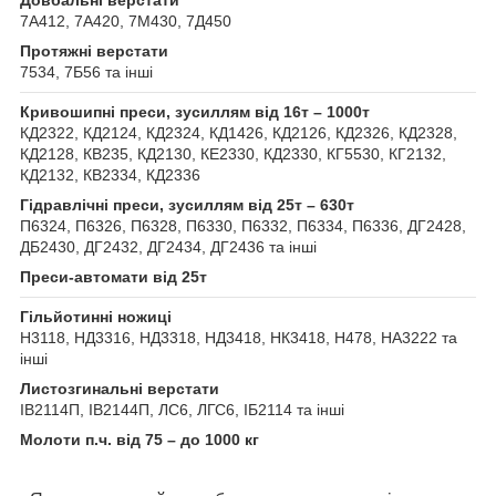
7А412, 7А420, 7М430, 7Д450
Протяжні верстати
7534, 7Б56 та інші
Кривошипні преси, зусиллям від 16т – 1000т
КД2322, КД2124, КД2324, КД1426, КД2126, КД2326, КД2328,
КД2128, КВ235, КД2130, КЕ2330, КД2330, КГ5530, КГ2132,
КД2132, КВ2334, КД2336
Гідравлічні преси, зусиллям від 25т – 630т
П6324, П6326, П6328, П6330, П6332, П6334, П6336, ДГ2428,
ДБ2430, ДГ2432, ДГ2434, ДГ2436 та інші
Преси-автомати від 25т
Гільйотинні ножиці
Н3118, НД3316, НД3318, НД3418, НК3418, Н478, НА3222 та
інші
Листозгинальні верстати
ІВ2114П, ІВ2144П, ЛС6, ЛГС6, ІБ2114 та інші
Молоти п.ч. від 75 – до 1000 кг