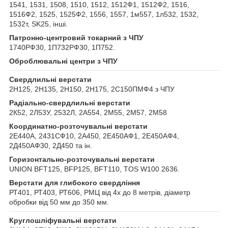
1541, 1531, 1508, 1510, 1512, 1512Ф1, 1512Ф2, 1516,
1516Ф2, 1525, 1525Ф2, 1556, 1557, 1м557, 1л532, 1532,
1532т, SK25, інші.
Патронно-центровий токарний з ЧПУ
1740РФ30, 1П732РФ30, 1П752.
Оброблювальні центри з ЧПУ
Свердлильні верстати
2Н125, 2Н135, 2Н150, 2Н175, 2С150ПМФ4 з ЧПУ
Радіально-свердлильні верстати
2К52, 2Л53У, 2532Л, 2А554, 2М55, 2М57, 2М58
Координатно-розточувальні верстати
2Е440А, 2431СФ10, 2А450, 2Е450АФ1, 2Е450АФ4,
2Д450АФ30, 2Д450 та ін.
Горизонтально-розточувальні верстати
UNION BFT125, BFP125, BFT110, TOS W100 2636.
Верстати для глибокого свердління
РТ401, РТ403, РТ606, РМЦ від 4х до 8 метрів, діаметр
обробки від 50 мм до 350 мм.
Круглошліфувальні верстати