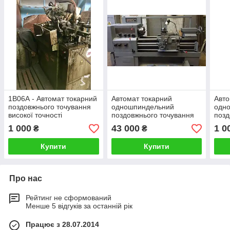
1В06А - Автомат токарний
Автомат токарний
Авто
поздовжнього точування
одношпиндельний
одн
високої точності
поздовжнього точування
позд
особливо високої точності
діам
1 000
43 000
1 0
₴
₴
— 11Т16А
200
Купити
Купити
Про нас
Рейтинг не сформований
Менше 5 відгуків за останній рік
Працює з 28.07.2014