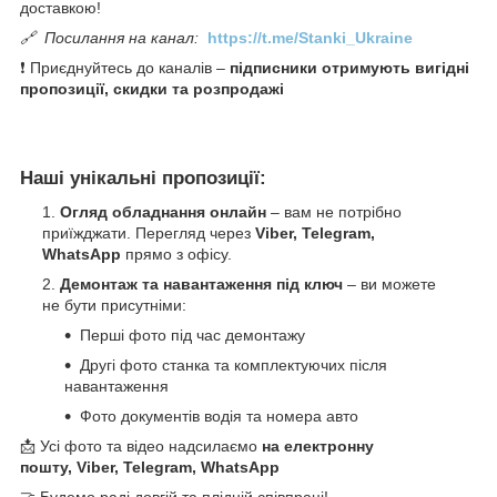
доставкою!
🔗
Посилання на канал:
https://t.me/Stanki_Ukraine
❗ Приєднуйтесь до каналів –
підписники отримують вигідні
пропозиції, скидки та розпродажі
Наші унікальні пропозиції:
Огляд обладнання онлайн
– вам не потрібно
приїжджати. Перегляд через
Viber, Telegram,
WhatsApp
прямо з офісу.
Демонтаж та навантаження під ключ
– ви можете
не бути присутніми:
Перші фото під час демонтажу
Другі фото станка та комплектуючих після
навантаження
Фото документів водія та номера авто
📩 Усі фото та відео надсилаємо
на електронну
пошту, Viber, Telegram, WhatsApp
🤝 Будемо раді довгій та плідній співпраці!