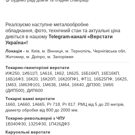
Реалізуємо наступне металообробне
обладнання, фото, технічний стан та актуальні ціна
дивіться в нашому
Telegram-каналі «Верстати
Україна»!
Локація -
м. Київ, м. Вінниця, м. Тернопіль, Чернігівська обл,
Житомир, м. Дніпро, м. Запоріжжя
Токарно-гвинторізні верстати
ИЖ250, 1И611П, 1А616, 1К62, 1К625, 16Б16КП, 16Е16КП,
16Б16Ф3, 16К20, 16К20П, 16К20ПФ1, ФТ11, 16Б25ПФ, 16К25,
1М63, 1М63Ф101, 1М63Б, 1М64, 16К40, ДІП300, 1М65
(ДИП500), ДИП600
Токарні важкі верстати
1660, 1А660, 1А665, Рт 718, Рт 817. РМЦ від 5 до 20 метрів,
діаметр обробки від 800 до 2000 мм.
Токарно-револьверні з ЧПУ
1В340Ф30, 1325Ф30, 1П426ДФ3
Карусельні верстати