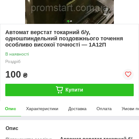
Автомат верстат токарний б/у,
одношпиндельний поздовжнього точення
особливо високої точності — 1А12П
В наявності
Роздріб
100
₴
Купити
Опис
Характеристики
Доставка
Оплата
Умови п
Опис