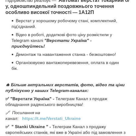
Автомат верстат токарний б/
Підприємство реалізує —
у, одношпиндельний поздовжнього точення
особливо високої точності — 1А12П
Верстат у хорошому робочому стані, комплектний,
під'єднаний.
Відео в роботі, додаткові фото ціну розмістили у
Telegram каналі
"Верстати Україна" -
приєднуйтесь!
Демонтаж та навантаження станка - безкоштовно!
Організовуємо вантажоперевезення, оплата в один
бік.
🔥 Більше актуальних верстатів, фото, відео та ціни
публікуємо у наших Telegram-каналах:
✅ "Верстати Україна" -
Телеграм Канал з продаж
обладнання радянського виробництва!
🔗
Посилання на
канал:
https://t.me/Verstati_Ukraine
✅
"
Stanki Ukraine
" -
Телеграм Канал з продажу
європейських станків, які вже в Україні або під замовлення з