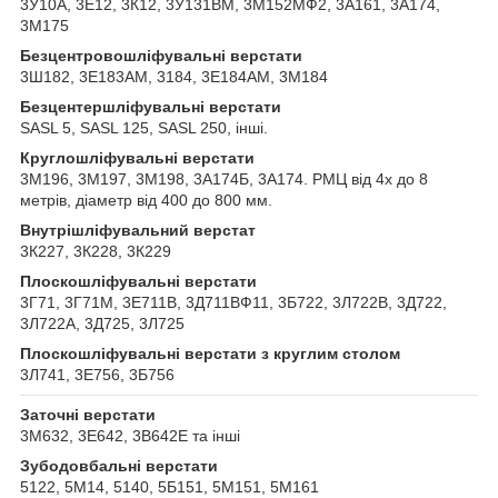
3У10А, 3Е12, 3К12, 3У131ВМ, 3М152МФ2, 3А161, 3А174,
3М175
Безцентровошліфувальні верстати
3Ш182, 3Е183АМ, 3184, 3Е184АМ, 3М184
Безцентершліфувальні верстати
SASL 5, SASL 125, SASL 250, інші.
Круглошліфувальні верстати
3М196, 3М197, 3М198, 3А174Б, 3А174. РМЦ від 4х до 8
метрів, діаметр від 400 до 800 мм.
Внутрішліфувальний верстат
3К227, 3К228, 3К229
Плоскошліфувальні верстати
3Г71, 3Г71М, 3Е711В, 3Д711ВФ11, 3Б722, 3Л722В, 3Д722,
3Л722А, 3Д725, 3Л725
Плоскошліфувальні верстати з круглим столом
3Л741, 3Е756, 3Б756
Заточні верстати
3М632, 3Е642, 3В642Е та інші
Зубодовбальні верстати
5122, 5М14, 5140, 5Б151, 5М151, 5М161