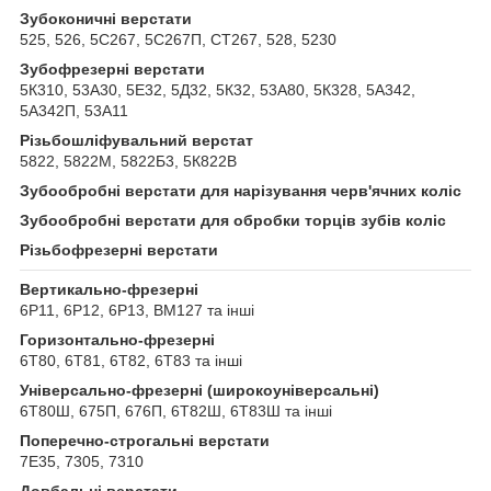
Зубоконичні верстати
525, 526, 5С267, 5С267П, СТ267, 528, 5230
Зубофрезерні верстати
5К310, 53А30, 5Е32, 5Д32, 5К32, 53А80, 5К328, 5А342,
5А342П, 53А11
Різьбошліфувальний верстат
5822, 5822М, 5822Б3, 5К822В
Зубообробні верстати для нарізування черв'ячних коліс
Зубообробні верстати для обробки торців зубів коліс
Різьбофрезерні верстати
Вертикально-фрезерні
6Р11, 6Р12, 6Р13, ВМ127 та інші
Горизонтально-фрезерні
6Т80, 6Т81, 6Т82, 6Т83 та інші
Універсально-фрезерні (широкоуніверсальні)
6Т80Ш, 675П, 676П, 6Т82Ш, 6Т83Ш та інші
Поперечно-строгальні верстати
7Е35, 7305, 7310
Довбальні верстати