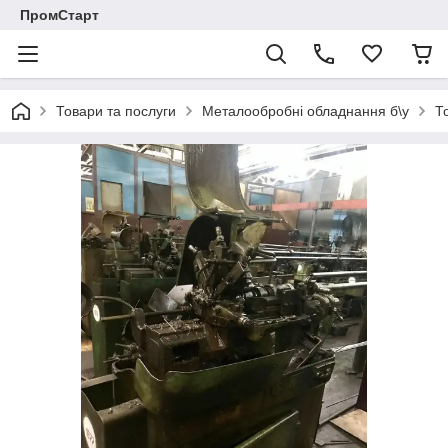
ПромСтарт
Товари та послуги
Металообробні обладнання б\у
Т