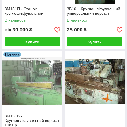
3М151П - Станок
3В10 – Круглошліфувальний
круглошліфувальний
універсальний верстат
В наявності
В наявності
30 000
25 000
від
₴
₴
Купити
Купити
Новинка
3М151В -
Круглошліфувальний верстат,
1981 р.