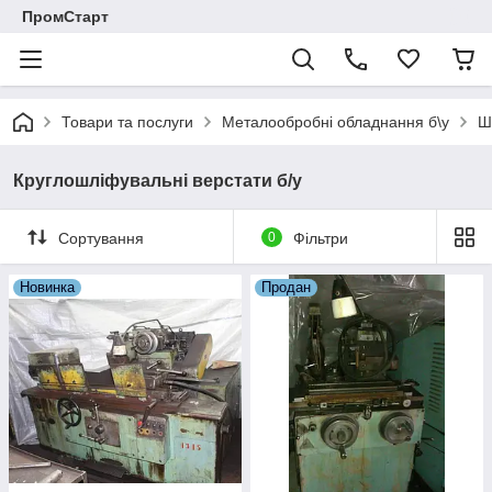
ПромСтарт
Товари та послуги
Металообробні обладнання б\у
Ш
Круглошліфувальні верстати б/у
Сортування
0
Фільтри
Новинка
Продан