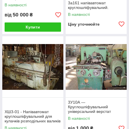
3а161 напівавтомат
В наявності
круглошліфувальний.
50 000
В наявності
від
₴
Ціну уточнюйте
Купити
3У10А —
Круглошліфувальний
універсальний верстат
ХШ3-01 - Напівавтомат
круглошліфувальний для
В наявності
кулачків розподільних валиків
1 000
В наявності
від
₴