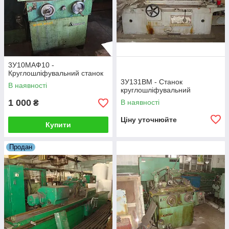
3У10МАФ10 -
Круглошліфувальний станок
3У131ВМ - Станок
В наявності
круглошліфувальний
1 000
В наявності
₴
Ціну уточнюйте
Купити
Продан