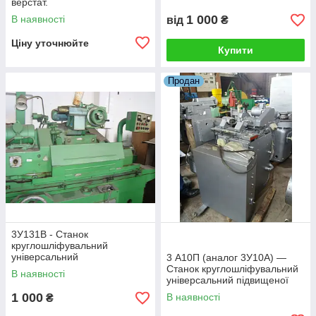
верстат.
1 000
В наявності
від
₴
Ціну уточнюйте
Купити
Продан
3У131В - Станок
круглошліфувальний
універсальний
3 А10П (аналог 3У10А) —
Станок круглошліфувальний
В наявності
універсальний підвищеної
точності, внутрішньошневий і
1 000
В наявності
₴
зовнішній шліфувальний